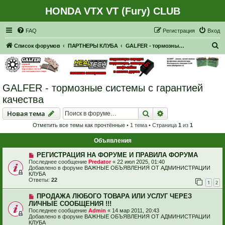
HONDA VTX VT (Fury) CLUB
Регистрация
FAQ
Р
е
г
и
с
т
р
а
ц
и
я
Вход
П
Список форумов
ПАРТНЕРЫ КЛУБА
GALFER - тормозные системы с гарантией качества
о
и
с
GALFER - тормозные системы с гарантией
к
качества
Новая тема
Поиск
Расширенный пои
Н
о
в
а
я
т
е
м
а
Отметить все темы как прочтённые
• 1 тема • Страница
1
из
1
Объявления
РЕГИСТРАЦИЯ НА ФОРУМЕ И ПРАВИЛА ФОРУМА
Последнее сообщение
Predator
«
22 июл 2025, 01:40
Добавлено в форуме
ВАЖНЫЕ ОБЪЯВЛЕНИЯ ОТ АДМИНИСТРАЦИИ
КЛУБА
Ответы:
22
1
2
ПРОДАЖА ЛЮБОГО ТОВАРА ИЛИ УСЛУГ ЧЕРЕЗ
ЛИЧНЫЕ СООБЩЕНИЯ !!!
Последнее сообщение
Admin
«
14 мар 2011, 20:43
Добавлено в форуме
ВАЖНЫЕ ОБЪЯВЛЕНИЯ ОТ АДМИНИСТРАЦИИ
КЛУБА