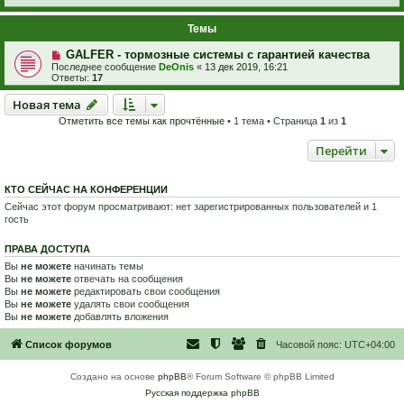
Темы
GALFER - тормозные системы с гарантией качества
Последнее сообщение
DeOnis
«
13 дек 2019, 16:21
Ответы:
17
Новая тема
Н
о
в
а
я
т
е
м
а
Отметить все темы как прочтённые
• 1 тема • Страница
1
из
1
Перейти
КТО СЕЙЧАС НА КОНФЕРЕНЦИИ
Сейчас этот форум просматривают: нет зарегистрированных пользователей и 1
гость
ПРАВА ДОСТУПА
Вы
не можете
начинать темы
Вы
не можете
отвечать на сообщения
Вы
не можете
редактировать свои сообщения
Вы
не можете
удалять свои сообщения
Вы
не можете
добавлять вложения
Список форумов
Часовой пояс:
UTC+04:00
Создано на основе
phpBB
® Forum Software © phpBB Limited
Русская поддержка phpBB