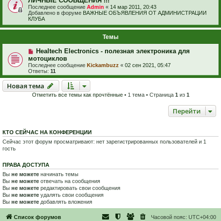
ЛИЧНЫЕ СООБЩЕНИЯ !!!
Последнее сообщение
Admin
«
14 мар 2011, 20:43
Добавлено в форуме
ВАЖНЫЕ ОБЪЯВЛЕНИЯ ОТ АДМИНИСТРАЦИИ
КЛУБА
Темы
Healtech Electronics - полезная электроника для
мотоциклов
Последнее сообщение
Kickambuzz
«
02 сен 2021, 05:47
Ответы:
11
Новая тема
Н
о
в
а
я
т
е
м
а
Отметить все темы как прочтённые
• 1 тема • Страница
1
из
1
Перейти
КТО СЕЙЧАС НА КОНФЕРЕНЦИИ
Сейчас этот форум просматривают: нет зарегистрированных пользователей и 1
гость
ПРАВА ДОСТУПА
Вы
не можете
начинать темы
Вы
не можете
отвечать на сообщения
Вы
не можете
редактировать свои сообщения
Вы
не можете
удалять свои сообщения
Вы
не можете
добавлять вложения
Список форумов
Часовой пояс:
UTC+04:00