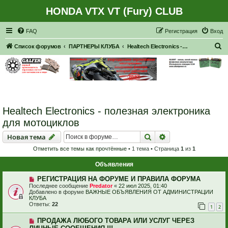
HONDA VTX VT (Fury) CLUB
Регистрация
FAQ
Р
е
г
и
с
т
р
а
ц
и
я
Вход
П
Список форумов
ПАРТНЕРЫ КЛУБА
Healtech Electronics - полезная электроника для мотоциклов
о
и
с
к
Healtech Electronics - полезная электроника
для мотоциклов
Новая тема
Поиск
Расширенный пои
Н
о
в
а
я
т
е
м
а
Отметить все темы как прочтённые
• 1 тема • Страница
1
из
1
Объявления
РЕГИСТРАЦИЯ НА ФОРУМЕ И ПРАВИЛА ФОРУМА
Последнее сообщение
Predator
«
22 июл 2025, 01:40
Добавлено в форуме
ВАЖНЫЕ ОБЪЯВЛЕНИЯ ОТ АДМИНИСТРАЦИИ
КЛУБА
Ответы:
22
1
2
ПРОДАЖА ЛЮБОГО ТОВАРА ИЛИ УСЛУГ ЧЕРЕЗ