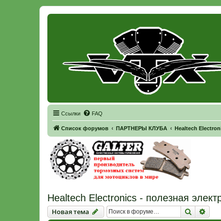
Регистрация
Ссылки
FAQ
Список форумов
ПАРТНЕРЫ КЛУБА
Healtech Electro
Healtech Electronics - полезная элек
Новая тема
Поиск
Рас
Н
о
в
а
я
т
е
м
а