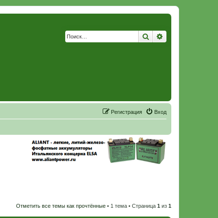
Поиск
Расширенный по
Р
е
г
и
с
т
р
а
ц
и
я
Вход
Отметить все темы как прочтённые
• 1 тема • Страница
1
из
1