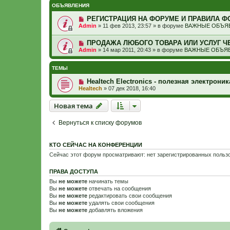
ОБЪЯВЛЕНИЯ
РЕГИСТРАЦИЯ НА ФОРУМЕ И ПРАВИЛА Ф
Admin
»
11 фев 2013, 23:57
» в форуме
ВАЖНЫЕ ОБЪЯВ
ПРОДАЖА ЛЮБОГО ТОВАРА ИЛИ УСЛУГ Ч
Admin
»
14 мар 2011, 20:43
» в форуме
ВАЖНЫЕ ОБЪЯВ
ТЕМЫ
Healtech Electronics - полезная электрон
Healtech
»
07 дек 2018, 16:40
Новая тема
Н
о
в
а
я
т
е
м
а
Вернуться к списку форумов
КТО СЕЙЧАС НА КОНФЕРЕНЦИИ
Сейчас этот форум просматривают: нет зарегистрированных пользо
ПРАВА ДОСТУПА
Вы
не можете
начинать темы
Вы
не можете
отвечать на сообщения
Вы
не можете
редактировать свои сообщения
Вы
не можете
удалять свои сообщения
Вы
не можете
добавлять вложения