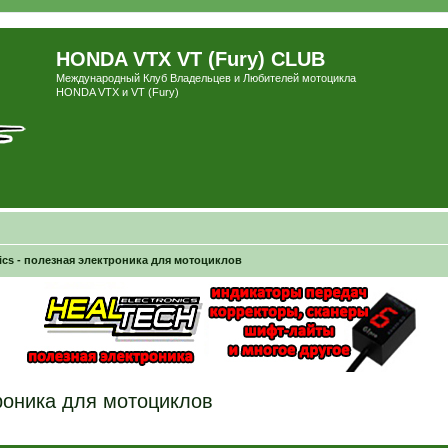
HONDA VTX VT (Fury) CLUB
Международный Клуб Владельцев и Любителей мотоцикла
HONDA VTX и VT (Fury)
nics - полезная электроника для мотоциклов
троника для мотоциклов
ширенный поиск