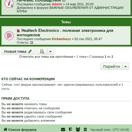
ЛИЧНЫЕ СООБЩЕНИЯ !!!
Последнее сообщение
Admin
«
14 мар 2011, 20:43
Добавлено в форуме
ВАЖНЫЕ ОБЪЯВЛЕНИЯ ОТ АДМИНИСТРАЦИИ
КЛУБА
Темы
Healtech Electronics - полезная электроника для
мотоциклов
Последнее сообщение
Kickambuzz
«
02 сен 2021, 05:47
Ответы:
11
Новая тема
Н
о
в
а
я
т
е
м
а
Отметить все темы как прочтённые
• 1 тема • Страница
1
из
1
Перейти
КТО СЕЙЧАС НА КОНФЕРЕНЦИИ
Сейчас этот форум просматривают: нет зарегистрированных пользователей и 1
гость
ПРАВА ДОСТУПА
Вы
не можете
начинать темы
Вы
не можете
отвечать на сообщения
Вы
не можете
редактировать свои сообщения
Вы
не можете
удалять свои сообщения
Вы
не можете
добавлять вложения
Список форумов
Часовой пояс:
UTC+04:00