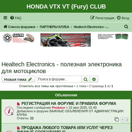
HONDA VTX VT (Fury) CLUB
Регистрация
FAQ
Р
е
г
и
с
т
р
а
ц
и
я
Вход
П
Список форумов
ПАРТНЕРЫ КЛУБА
Healtech Electronics - полезная электроника для мотоциклов
о
и
с
к
Healtech Electronics - полезная электроника
для мотоциклов
Новая тема
Поиск
Расширенный пои
Н
о
в
а
я
т
е
м
а
Отметить все темы как прочтённые
• 1 тема • Страница
1
из
1
Объявления
РЕГИСТРАЦИЯ НА ФОРУМЕ И ПРАВИЛА ФОРУМА
Последнее сообщение
Predator
«
22 июл 2025, 01:40
Добавлено в форуме
ВАЖНЫЕ ОБЪЯВЛЕНИЯ ОТ АДМИНИСТРАЦИИ
КЛУБА
Ответы:
22
1
2
ПРОДАЖА ЛЮБОГО ТОВАРА ИЛИ УСЛУГ ЧЕРЕЗ