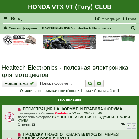
HONDA VTX VT (Fury) CLUB
Регистрация
FAQ
Р
е
г
и
с
т
р
а
ц
и
я
Вход
П
Список форумов
ПАРТНЕРЫ КЛУБА
Healtech Electronics - полезная электроника для мотоциклов
о
и
с
к
Healtech Electronics - полезная электроника
для мотоциклов
Новая тема
Поиск
Расширенный пои
Н
о
в
а
я
т
е
м
а
Отметить все темы как прочтённые
• 1 тема • Страница
1
из
1
Объявления
РЕГИСТРАЦИЯ НА ФОРУМЕ И ПРАВИЛА ФОРУМА
Последнее сообщение
Predator
«
22 июл 2025, 01:40
Добавлено в форуме
ВАЖНЫЕ ОБЪЯВЛЕНИЯ ОТ АДМИНИСТРАЦИИ
КЛУБА
Ответы:
22
1
2
ПРОДАЖА ЛЮБОГО ТОВАРА ИЛИ УСЛУГ ЧЕРЕЗ