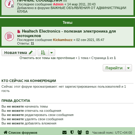
ЛИЧНЫЕ СООБЩЕНИЯ !!!
Последнее сообщение
Admin
«
14 мар 2011, 20:43
Добавлено в форуме
ВАЖНЫЕ ОБЪЯВЛЕНИЯ ОТ АДМИНИСТРАЦИИ
КЛУБА
Темы
Healtech Electronics - полезная электроника для
мотоциклов
Последнее сообщение
Kickambuzz
«
02 сен 2021, 05:47
Ответы:
11
Новая тема
Н
о
в
а
я
т
е
м
а
Отметить все темы как прочтённые
• 1 тема • Страница
1
из
1
Перейти
КТО СЕЙЧАС НА КОНФЕРЕНЦИИ
Сейчас этот форум просматривают: нет зарегистрированных пользователей и 1
гость
ПРАВА ДОСТУПА
Вы
не можете
начинать темы
Вы
не можете
отвечать на сообщения
Вы
не можете
редактировать свои сообщения
Вы
не можете
удалять свои сообщения
Вы
не можете
добавлять вложения
Список форумов
Часовой пояс:
UTC+04:00