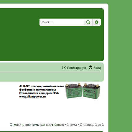
Поиск
Расширенный по
Р
е
г
и
с
т
р
а
ц
и
я
Вход
Отметить все темы как прочтённые
• 1 тема • Страница
1
из
1