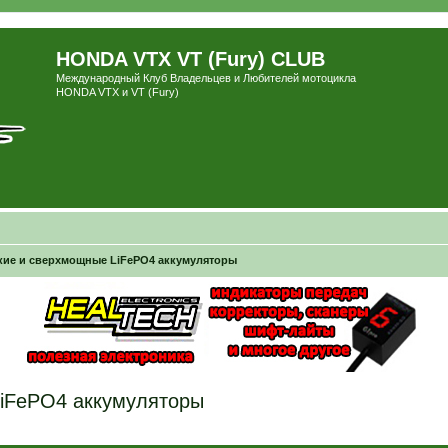
HONDA VTX VT (Fury) CLUB
Международный Клуб Владельцев и Любителей мотоцикла
HONDA VTX и VT (Fury)
егкие и сверхмощные LiFePO4 аккумуляторы
 LiFePO4 аккумуляторы
ширенный поиск