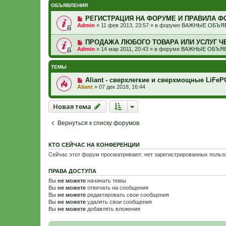
ОБЪЯВЛЕНИЯ
РЕГИСТРАЦИЯ НА ФОРУМЕ И ПРАВИЛА Ф
Admin
»
11 фев 2013, 23:57
» в форуме
ВАЖНЫЕ ОБЪЯВ
ПРОДАЖА ЛЮБОГО ТОВАРА ИЛИ УСЛУГ Ч
Admin
»
14 мар 2011, 20:43
» в форуме
ВАЖНЫЕ ОБЪЯВ
ТЕМЫ
Aliant - сверхлегкие и сверхмощные LiFe
Aliant
»
07 дек 2018, 16:44
Новая тема
Н
о
в
а
я
т
е
м
а
Вернуться к списку форумов
КТО СЕЙЧАС НА КОНФЕРЕНЦИИ
Сейчас этот форум просматривают: нет зарегистрированных пользо
ПРАВА ДОСТУПА
Вы
не можете
начинать темы
Вы
не можете
отвечать на сообщения
Вы
не можете
редактировать свои сообщения
Вы
не можете
удалять свои сообщения
Вы
не можете
добавлять вложения