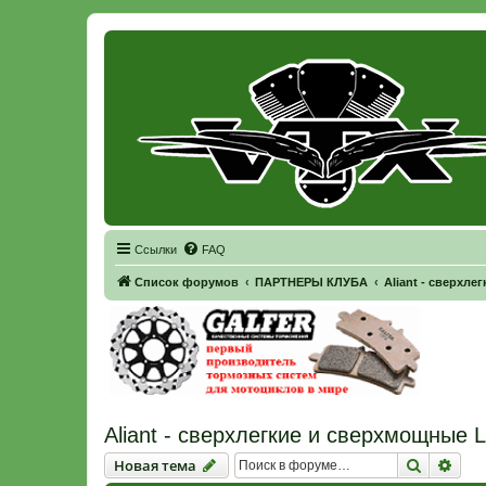
Регистрация
Ссылки
FAQ
Список форумов
ПАРТНЕРЫ КЛУБА
Aliant - сверхл
Aliant - сверхлегкие и сверхмощные
Новая тема
Поиск
Рас
Н
о
в
а
я
т
е
м
а