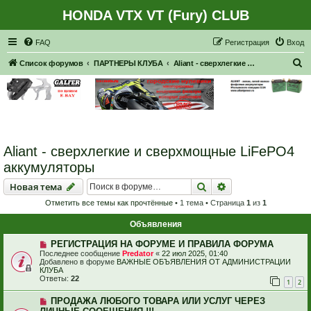
HONDA VTX VT (Fury) CLUB
Регистрация
FAQ
Р
е
г
и
с
т
р
а
ц
и
я
Вход
П
Список форумов
ПАРТНЕРЫ КЛУБА
Aliant - сверхлегкие и сверхмощные LiFePO4 аккумуляторы
о
и
с
к
Aliant - сверхлегкие и сверхмощные LiFePO4
аккумуляторы
Новая тема
Поиск
Расширенный пои
Н
о
в
а
я
т
е
м
а
Отметить все темы как прочтённые
• 1 тема • Страница
1
из
1
Объявления
РЕГИСТРАЦИЯ НА ФОРУМЕ И ПРАВИЛА ФОРУМА
Последнее сообщение
Predator
«
22 июл 2025, 01:40
Добавлено в форуме
ВАЖНЫЕ ОБЪЯВЛЕНИЯ ОТ АДМИНИСТРАЦИИ
КЛУБА
Ответы:
22
1
2
ПРОДАЖА ЛЮБОГО ТОВАРА ИЛИ УСЛУГ ЧЕРЕЗ