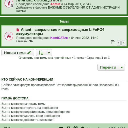
ЛИЧНЫЕ СООБЩЕНИЯ !!!
Последнее сообщение
Admin
«
14 мар 2011, 20:43
Добавлено в форуме
ВАЖНЫЕ ОБЪЯВЛЕНИЯ ОТ АДМИНИСТРАЦИИ
КЛУБА
Темы
Aliant - сверхлегкие и сверхмощные LiFePO4
аккумуляторы
Последнее сообщение
KamiCATze
«
04 июн 2022, 14:49
Ответы:
34
1
2
Новая тема
Н
о
в
а
я
т
е
м
а
Отметить все темы как прочтённые
• 1 тема • Страница
1
из
1
Перейти
КТО СЕЙЧАС НА КОНФЕРЕНЦИИ
Сейчас этот форум просматривают: нет зарегистрированных пользователей и 1
гость
ПРАВА ДОСТУПА
Вы
не можете
начинать темы
Вы
не можете
отвечать на сообщения
Вы
не можете
редактировать свои сообщения
Вы
не можете
удалять свои сообщения
Вы
не можете
добавлять вложения