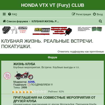
HONDA VTX VT (Fury) CLUB
Регистрация
FAQ
Р
е
г
и
с
т
р
а
ц
и
я
Вход
П
Список форумов
КЛУБНАЯ ЖИЗНЬ. РЕАЛЬНЫЕ ВСТРЕЧИ. ПОКАТУШКИ.
о
и
с
КЛУБНАЯ ЖИЗНЬ. РЕАЛЬНЫЕ ВСТРЕЧИ.
к
ПОКАТУШКИ.
Отметить подфорумы как прочтённые
Форум
ЖИЗНЬ КЛУБА
Клубные мероприятия. Встречи. Клубные выезды и т.п.
Модератор:
ADML
Подфорум:
ПОЗДРАВЛЯЕМ !!!
Темы:
2499
Рейтинг: 62%
ПРИГЛАШЕНИЯ НА СОВМЕСТНЫЕ МЕРОПРИЯТИЯ ОТ
ДРУЗЕЙ КЛУБА
Ненавязчивые приглашения от других Мотоклубов, Партнеров Клуба,