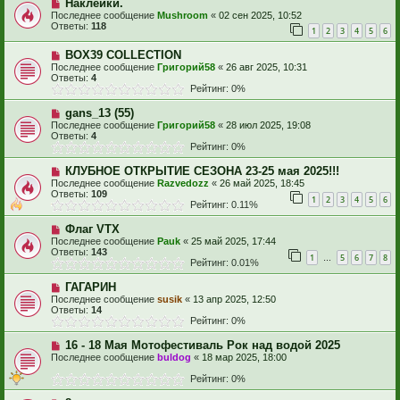
Наклейки.
Последнее сообщение
Mushroom
«
02 сен 2025, 10:52
Ответы:
118
1
2
3
4
5
6
BOX39 COLLECTION
Последнее сообщение
Григорий58
«
26 авг 2025, 10:31
Ответы:
4
Рейтинг: 0%
gans_13 (55)
Последнее сообщение
Григорий58
«
28 июл 2025, 19:08
Ответы:
4
Рейтинг: 0%
КЛУБНОЕ ОТКРЫТИЕ СЕЗОНА 23-25 мая 2025!!!
Последнее сообщение
Razvedozz
«
26 май 2025, 18:45
Ответы:
109
1
2
3
4
5
6
Рейтинг: 0.11%
Флаг VTX
Последнее сообщение
Pauk
«
25 май 2025, 17:44
Ответы:
143
1
5
6
7
8
…
Рейтинг: 0.01%
ГАГАРИН
Последнее сообщение
susik
«
13 апр 2025, 12:50
Ответы:
14
Рейтинг: 0%
16 - 18 Мая Мотофестиваль Рок над водой 2025
Последнее сообщение
buldog
«
18 мар 2025, 18:00
Рейтинг: 0%