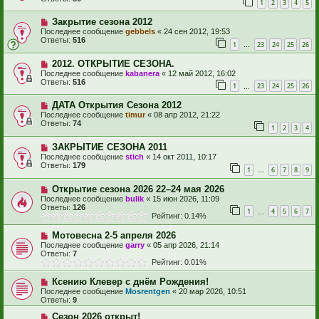
1
2
3
4
5
Закрытие сезона 2012
Последнее сообщение
gebbels
«
24 сен 2012, 19:53
Ответы:
516
1
23
24
25
26
…
2012. ОТКРЫТИЕ СЕЗОНА.
Последнее сообщение
kabanera
«
12 май 2012, 16:02
Ответы:
516
1
23
24
25
26
…
ДАТА Открытия Сезона 2012
Последнее сообщение
timur
«
08 апр 2012, 21:22
Ответы:
74
1
2
3
4
ЗАКРЫТИЕ СЕЗОНА 2011
Последнее сообщение
stich
«
14 окт 2011, 10:17
Ответы:
179
1
6
7
8
9
…
Открытие сезона 2026 22–24 мая 2026
Последнее сообщение
bulik
«
15 июн 2026, 11:09
Ответы:
126
1
4
5
6
7
…
Рейтинг: 0.14%
Мотовесна 2-5 апреля 2026
Последнее сообщение
garry
«
05 апр 2026, 21:14
Ответы:
7
Рейтинг: 0.01%
Ксению Клевер с днём Рождения!
Последнее сообщение
Mosrentgen
«
20 мар 2026, 10:51
Ответы:
9
Сезон 2026 открыт!