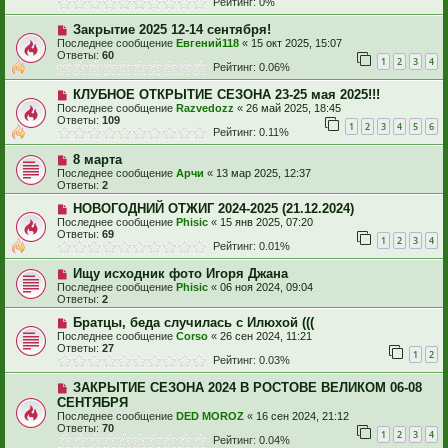
Рейтинг: 0%
Закрытие 2025 12-14 сентября!
Последнее сообщение
Евгений118
«
15 окт 2025, 15:07
Ответы:
60
1
2
3
4
Рейтинг: 0.06%
КЛУБНОЕ ОТКРЫТИЕ СЕЗОНА 23-25 мая 2025!!!
Последнее сообщение
Razvedozz
«
26 май 2025, 18:45
Ответы:
109
1
2
3
4
5
6
Рейтинг: 0.11%
8 марта
Последнее сообщение
Арчи
«
13 мар 2025, 12:37
Ответы:
2
НОВОГОДНИЙ ОТЖИГ 2024-2025 (21.12.2024)
Последнее сообщение
Phisic
«
15 янв 2025, 07:20
Ответы:
69
1
2
3
4
Рейтинг: 0.01%
Ищу исходник фото Игоря Джана
Последнее сообщение
Phisic
«
06 ноя 2024, 09:04
Ответы:
2
Братцы, беда случилась с Илюхой (((
Последнее сообщение
Corso
«
26 сен 2024, 11:21
Ответы:
27
1
2
Рейтинг: 0.03%
ЗАКРЫТИЕ СЕЗОНА 2024 В РОСТОВЕ ВЕЛИКОМ 06-08
СЕНТЯБРЯ
Последнее сообщение
DED MOROZ
«
16 сен 2024, 21:12
Ответы:
70
1
2
3
4
Рейтинг: 0.04%