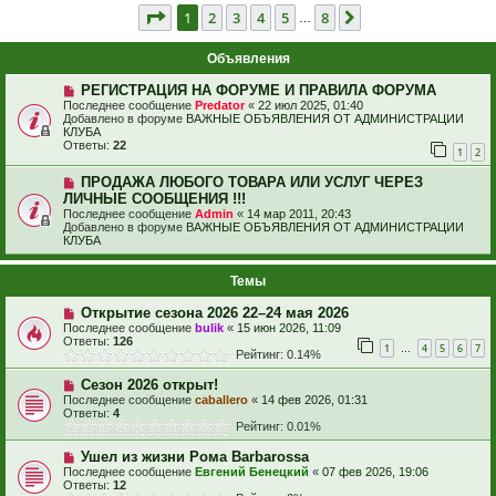
Страница
1
из
8
1
2
3
4
5
8
След.
…
Объявления
РЕГИСТРАЦИЯ НА ФОРУМЕ И ПРАВИЛА ФОРУМА
Последнее сообщение
Predator
«
22 июл 2025, 01:40
Добавлено в форуме
ВАЖНЫЕ ОБЪЯВЛЕНИЯ ОТ АДМИНИСТРАЦИИ
КЛУБА
Ответы:
22
1
2
ПРОДАЖА ЛЮБОГО ТОВАРА ИЛИ УСЛУГ ЧЕРЕЗ
ЛИЧНЫЕ СООБЩЕНИЯ !!!
Последнее сообщение
Admin
«
14 мар 2011, 20:43
Добавлено в форуме
ВАЖНЫЕ ОБЪЯВЛЕНИЯ ОТ АДМИНИСТРАЦИИ
КЛУБА
Темы
Открытие сезона 2026 22–24 мая 2026
Последнее сообщение
bulik
«
15 июн 2026, 11:09
Ответы:
126
1
4
5
6
7
…
Рейтинг: 0.14%
Сезон 2026 открыт!
Последнее сообщение
caballero
«
14 фев 2026, 01:31
Ответы:
4
Рейтинг: 0.01%
Ушел из жизни Рома Barbarossa
Последнее сообщение
Евгений Бенецкий
«
07 фев 2026, 19:06
Ответы:
12