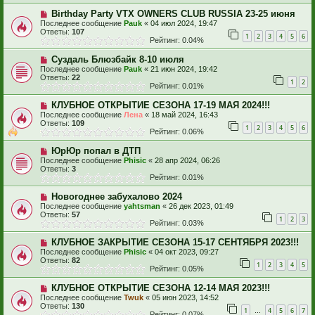
Birthday Party VTX OWNERS CLUB RUSSIA 23-25 июня
Последнее сообщение
Pauk
«
04 июл 2024, 19:47
Ответы:
107
1
2
3
4
5
6
Рейтинг: 0.04%
Суздаль Блюзбайк 8-10 июля
Последнее сообщение
Pauk
«
21 июн 2024, 19:42
Ответы:
22
1
2
Рейтинг: 0.01%
КЛУБНОЕ ОТКРЫТИЕ СЕЗОНА 17-19 МАЯ 2024!!!
Последнее сообщение
Лена
«
18 май 2024, 16:43
Ответы:
109
1
2
3
4
5
6
Рейтинг: 0.06%
ЮрЮр попал в ДТП
Последнее сообщение
Phisic
«
28 апр 2024, 06:26
Ответы:
3
Рейтинг: 0.01%
Новогоднее забухалово 2024
Последнее сообщение
yahtsman
«
26 дек 2023, 01:49
Ответы:
57
1
2
3
Рейтинг: 0.03%
КЛУБНОЕ ЗАКРЫТИЕ СЕЗОНА 15-17 СЕНТЯБРЯ 2023!!!
Последнее сообщение
Phisic
«
04 окт 2023, 09:27
Ответы:
82
1
2
3
4
5
Рейтинг: 0.05%
КЛУБНОЕ ОТКРЫТИЕ СЕЗОНА 12-14 МАЯ 2023!!!
Последнее сообщение
Twuk
«
05 июн 2023, 14:52
Ответы:
130
1
4
5
6
7
…
Рейтинг: 0.07%