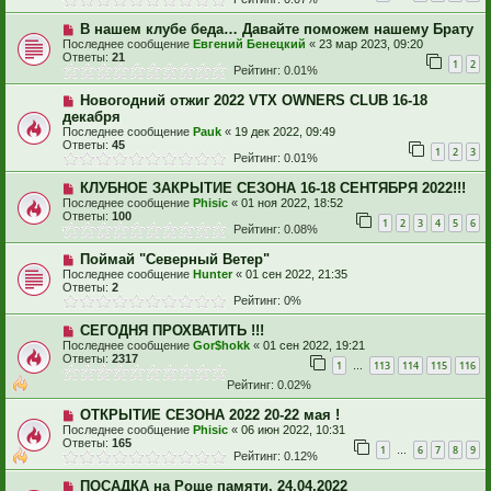
В нашем клубе беда… Давайте поможем нашему Брату
Последнее сообщение
Евгений Бенецкий
«
23 мар 2023, 09:20
Ответы:
21
1
2
Рейтинг: 0.01%
Новогодний отжиг 2022 VTX OWNERS CLUB 16-18
декабря
Последнее сообщение
Pauk
«
19 дек 2022, 09:49
Ответы:
45
1
2
3
Рейтинг: 0.01%
КЛУБНОЕ ЗАКРЫТИЕ СЕЗОНА 16-18 СЕНТЯБРЯ 2022!!!
Последнее сообщение
Phisic
«
01 ноя 2022, 18:52
Ответы:
100
1
2
3
4
5
6
Рейтинг: 0.08%
Поймай "Северный Ветер"
Последнее сообщение
Hunter
«
01 сен 2022, 21:35
Ответы:
2
Рейтинг: 0%
СЕГОДНЯ ПРОХВАТИТЬ !!!
Последнее сообщение
Gor$hokk
«
01 сен 2022, 19:21
Ответы:
2317
1
113
114
115
116
…
Рейтинг: 0.02%
ОТКРЫТИЕ СЕЗОНА 2022 20-22 мая !
Последнее сообщение
Phisic
«
06 июн 2022, 10:31
Ответы:
165
1
6
7
8
9
…
Рейтинг: 0.12%
ПОСАДКА на Роще памяти. 24.04.2022