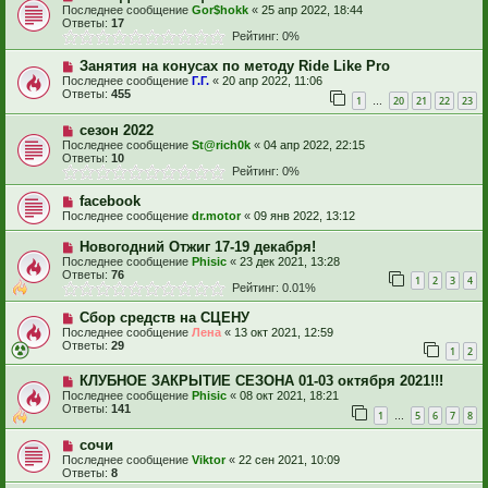
Последнее сообщение
Gor$hokk
«
25 апр 2022, 18:44
Ответы:
17
Рейтинг: 0%
Занятия на конусах по методу Ride Like Pro
Последнее сообщение
Г.Г.
«
20 апр 2022, 11:06
Ответы:
455
1
20
21
22
23
…
сезон 2022
Последнее сообщение
St@rich0k
«
04 апр 2022, 22:15
Ответы:
10
Рейтинг: 0%
facebook
Последнее сообщение
dr.motor
«
09 янв 2022, 13:12
Новогодний Отжиг 17-19 декабря!
Последнее сообщение
Phisic
«
23 дек 2021, 13:28
Ответы:
76
1
2
3
4
Рейтинг: 0.01%
Сбор средств на СЦЕНУ
Последнее сообщение
Лена
«
13 окт 2021, 12:59
Ответы:
29
1
2
КЛУБНОЕ ЗАКРЫТИЕ СЕЗОНА 01-03 октября 2021!!!
Последнее сообщение
Phisic
«
08 окт 2021, 18:21
Ответы:
141
1
5
6
7
8
…
сочи
Последнее сообщение
Viktor
«
22 сен 2021, 10:09
Ответы:
8