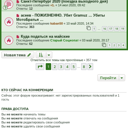
Санкт-Петербург 2020 (поездка выходного дня)
Последнее сообщение
+1.
«
14 июл 2020, 09:42
Ответы:
12
асеев - ПОЖИЗНЕННО. Убит Gramuz ... Убиты
МотоБратья ...
Последнее сообщение
kaban50
«
10 май 2020, 14:34
Ответы:
363
1
16
17
18
19
…
Куда податься на майские
Последнее сообщение
Старый Социопат
«
03 май 2020, 20:17
Ответы:
62
1
2
3
4
Новая тема
Н
о
в
а
я
т
е
м
а
Отметить все темы как прочтённые
• 357 тем
Страница
1
из
8
1
2
3
4
5
8
След.
…
Перейти
КТО СЕЙЧАС НА КОНФЕРЕНЦИИ
Сейчас этот форум просматривают: нет зарегистрированных пользователей и 1
гость
ПРАВА ДОСТУПА
Вы
не можете
начинать темы
Вы
не можете
отвечать на сообщения
Вы
не можете
редактировать свои сообщения
Вы
не можете
удалять свои сообщения