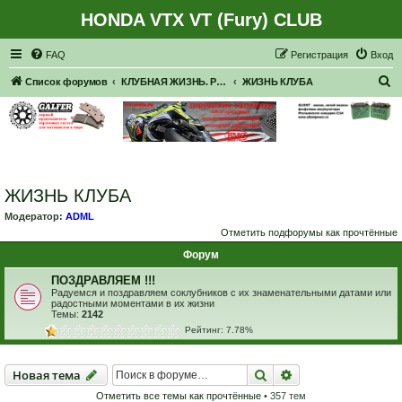
HONDA VTX VT (Fury) CLUB
Регистрация
FAQ
Р
е
г
и
с
т
р
а
ц
и
я
Вход
П
Список форумов
КЛУБНАЯ ЖИЗНЬ. РЕАЛЬНЫЕ ВСТРЕЧИ. ПОКАТУШКИ.
ЖИЗНЬ КЛУБА
о
и
с
к
ЖИЗНЬ КЛУБА
Модератор:
ADML
Отметить подфорумы как прочтённые
Форум
ПОЗДРАВЛЯЕМ !!!
Радуемся и поздравляем соклубников с их знаменательными датами или
радостными моментами в их жизни
Темы:
2142
Рейтинг: 7.78%
Новая тема
Поиск
Расширенный пои
Н
о
в
а
я
т
е
м
а
Отметить все темы как прочтённые
• 357 тем