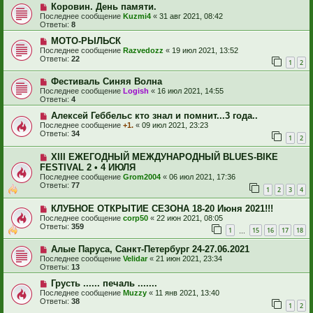
Коровин. День памяти.
Последнее сообщение
Kuzmi4
«
31 авг 2021, 08:42
Ответы:
8
МОТО-РЫЛЬСК
Последнее сообщение
Razvedozz
«
19 июл 2021, 13:52
Ответы:
22
1
2
Фестиваль Синяя Волна
Последнее сообщение
Logish
«
16 июл 2021, 14:55
Ответы:
4
Алексей Геббельс кто знал и помнит...3 года..
Последнее сообщение
+1.
«
09 июл 2021, 23:23
Ответы:
34
1
2
XIII ЕЖЕГОДНЫЙ МЕЖДУНАРОДНЫЙ BLUES-BIKE
FESTIVAL 2 • 4 ИЮЛЯ
Последнее сообщение
Grom2004
«
06 июл 2021, 17:36
Ответы:
77
1
2
3
4
КЛУБНОЕ ОТКРЫТИЕ СЕЗОНА 18-20 Июня 2021!!!
Последнее сообщение
corp50
«
22 июн 2021, 08:05
Ответы:
359
1
15
16
17
18
…
Алые Паруса, Санкт-Петербург 24-27.06.2021
Последнее сообщение
Velidar
«
21 июн 2021, 23:34
Ответы:
13
Грусть ...... печаль .......
Последнее сообщение
Muzzy
«
11 янв 2021, 13:40
Ответы:
38
1
2