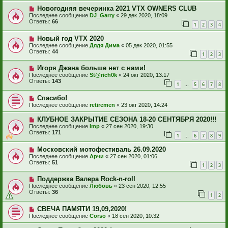
Новогодняя вечеринка 2021 VTX OWNERS CLUB
Последнее сообщение
DJ_Garry
«
29 дек 2020, 18:09
Ответы:
66
1
2
3
4
Новый год VTX 2020
Последнее сообщение
Дядя Дима
«
05 дек 2020, 01:55
Ответы:
44
1
2
3
Игоря Джана больше нет с нами!
Последнее сообщение
St@rich0k
«
24 окт 2020, 13:17
Ответы:
143
1
5
6
7
8
…
Спасибо!
Последнее сообщение
retiremen
«
23 окт 2020, 14:24
КЛУБНОЕ ЗАКРЫТИЕ СЕЗОНА 18-20 СЕНТЯБРЯ 2020!!!
Последнее сообщение
Imp
«
27 сен 2020, 19:30
Ответы:
171
1
6
7
8
9
…
Московский мотофестиваль 26.09.2020
Последнее сообщение
Арчи
«
27 сен 2020, 01:06
Ответы:
51
1
2
3
Поддержка Валера Rock-n-roll
Последнее сообщение
Любовь
«
23 сен 2020, 12:55
Ответы:
36
1
2
СВЕЧА ПАМЯТИ 19,09,2020!
Последнее сообщение
Corso
«
18 сен 2020, 10:32