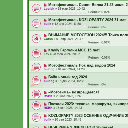
Мотофестиваль Синяя Волна 21-23 июля 2
Logish
»
15 мар 2023, 10:42
Рейтинг: 0.02%
Мотофестиваль KOZLOPARTY 2024 31 мая
bulik
»
12 апр 2024, 11:50
Рейтинг: 0%
ВНИМАНИЕ МОТОСЕЗОН 2024!!! Точка полс
Corso
»
01 апр 2021, 21:47
Рейтинг: 0.01%
Клубу Гаргулии МСС 15 лет!
Lev
»
28 фев 2024, 20:02
Рейтинг: 0.01%
Мотофестиваль Рок над водой 2024
buldog
»
01 апр 2024, 14:28
Байк новый год 2024
buldog
»
18 дек 2023, 15:35
Рейтинг: 0%
«Мотозима» возвращается!
RSBK
»
20 ноя 2023, 11:48
Поехали 2023: техника, маршруты, экипиро
RSBK
»
18 окт 2023, 14:23
KOZLOPARTY 2023 ОСЕННЕЕ ОДИЧАНИЕ 29.
bulik
»
20 сен 2023, 10:45
ВЕЧЕРИНА У ДЖОКЕРОВ 20-летие!