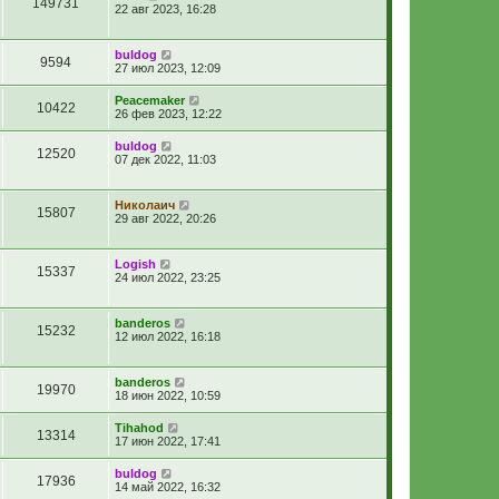
149731
22 авг 2023, 16:28
buldog
9594
27 июл 2023, 12:09
Peacemaker
10422
26 фев 2023, 12:22
buldog
12520
07 дек 2022, 11:03
Николаич
15807
29 авг 2022, 20:26
Logish
15337
24 июл 2022, 23:25
banderos
15232
12 июл 2022, 16:18
banderos
19970
18 июн 2022, 10:59
Tihahod
13314
17 июн 2022, 17:41
buldog
17936
14 май 2022, 16:32