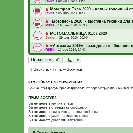
RSBK
»
09 июн 2020, 14:09
Motorsport Expo 2020 – новый гоночный ст
RSBK
»
05 мар 2020, 16:35
"Мотовесна 2020" - выставка техники для 
RSBK
»
19 фев 2020, 10:30
МОТОМАСЛЕНИЦА 01.03.2020
Junior
»
29 фев 2020, 00:05
«Мотозима-2019» - выходные в “Экспоцент
RSBK
»
13 сен 2019, 14:03
Новая тема
Н
о
в
а
я
т
е
м
а
Вернуться к списку форумов
КТО СЕЙЧАС НА КОНФЕРЕНЦИИ
Сейчас этот форум просматривают: нет зарегистрированных пользо
ПРАВА ДОСТУПА
Вы
не можете
начинать темы
Вы
не можете
отвечать на сообщения
Вы
не можете
редактировать свои сообщения
Вы
не можете
удалять свои сообщения
Вы
не можете
добавлять вложения
Связаться с
Список форумов