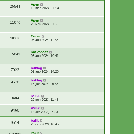
Арчи
25544
19 июл 2024, 11:54
Арчи
11676
29 май 2024, 11:21
Corso
48316
08 апр 2024, 11:36
Razvedozz
15849
03 апр 2024, 10:41
buldog
7923
01 апр 2024, 14:28
buldog
9570
18 дек 2023, 15:35
RSBK
9484
20 ноя 2023, 11:48
RSBK
9460
18 окт 2023, 14:23
bulik
9514
20 сен 2023, 10:45
Pauk