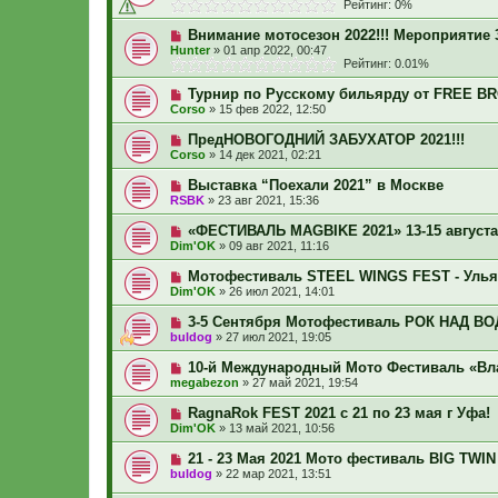
Рейтинг: 0%
Внимание мотосезон 2022!!! Мероприятие 30
Hunter
»
01 апр 2022, 00:47
Рейтинг: 0.01%
Турнир по Русскому бильярду от FREE 
Corso
»
15 фев 2022, 12:50
ПредНОВОГОДНИЙ ЗАБУХАТОР 2021!!!
Corso
»
14 дек 2021, 02:21
Выставка “Поехали 2021” в Москве
RSBK
»
23 авг 2021, 15:36
«ФЕСТИВАЛЬ MAGBIKE 2021» 13-15 августа
Dim'OK
»
09 авг 2021, 11:16
Мотофестиваль STEEL WINGS FEST - Улья
Dim'OK
»
26 июл 2021, 14:01
3-5 Сентября Мотофестиваль РОК НАД ВО
buldog
»
27 июл 2021, 19:05
10-й Международный Мото Фестиваль «Вл
megabezon
»
27 май 2021, 19:54
RagnaRok FEST 2021 с 21 по 23 мая г Уфа!
Dim'OK
»
13 май 2021, 10:56
21 - 23 Мая 2021 Мото фестиваль BIG TWI
buldog
»
22 мар 2021, 13:51