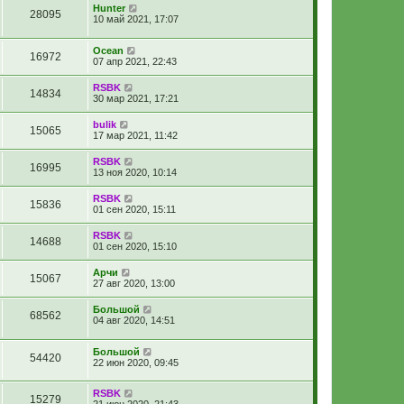
Hunter
28095
10 май 2021, 17:07
Ocean
16972
07 апр 2021, 22:43
RSBK
14834
30 мар 2021, 17:21
bulik
15065
17 мар 2021, 11:42
RSBK
16995
13 ноя 2020, 10:14
RSBK
15836
01 сен 2020, 15:11
RSBK
14688
01 сен 2020, 15:10
Арчи
15067
27 авг 2020, 13:00
Большой
68562
04 авг 2020, 14:51
Большой
54420
22 июн 2020, 09:45
RSBK
15279