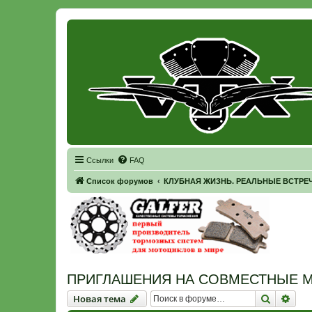
Регистрация
Ссылки
FAQ
Список форумов
КЛУБНАЯ ЖИЗНЬ. РЕАЛЬНЫЕ ВСТРЕЧ
ПРИГЛАШЕНИЯ НА СОВМЕСТНЫЕ М
Новая тема
Поиск
Рас
Н
о
в
а
я
т
е
м
а