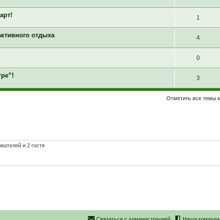
арт!
1
активного отдыха
4
0
ре”!
3
Отметить все темы 
вателей и 2 гостя
С
в
я
з
а
т
ь
с
я
с
а
д
м
и
н
и
с
т
р
а
ц
и
е
й
Наша команда