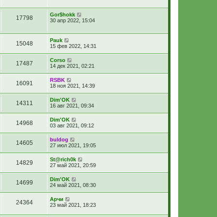
Gor$hokk
17798
30 апр 2022, 15:04
Pauk
15048
15 фев 2022, 14:31
Corso
17487
14 дек 2021, 02:21
RSBK
16091
18 ноя 2021, 14:39
Dim'OK
14311
16 авг 2021, 09:34
Dim'OK
14968
03 авг 2021, 09:12
buldog
14605
27 июл 2021, 19:05
St@rich0k
14829
27 май 2021, 20:59
Dim'OK
14699
24 май 2021, 08:30
Арчи
24364
23 май 2021, 18:23