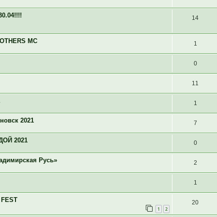
.04!!!!
14
BROTHERS MC
1
0
11
1
новск 2021
7
ДОЙ 2021
0
адимирская Русь»
2
1
N FEST
20
1
2