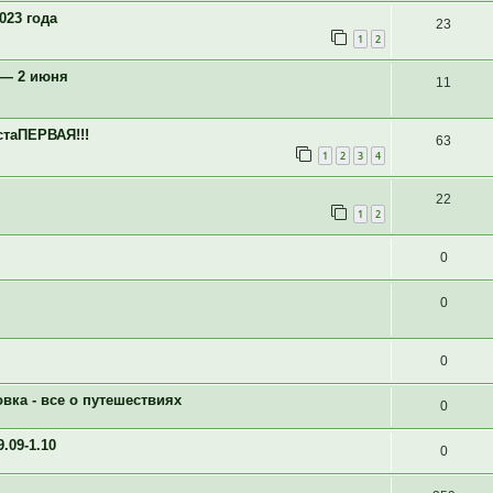
023 года
23
1
2
 — 2 июня
11
таПЕРВАЯ!!!
63
1
2
3
4
22
1
2
0
0
0
вка - все о путешествиях
0
09-1.10
0