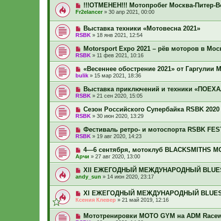
!!!ОТМЕНЕН!!! Мотопробег Москва-Питер-
Fr2elancer
»
30 апр 2021, 00:00
Выставка техники «Мотовесна 2021»
RSBK
»
18 янв 2021, 12:54
Motorsport Expo 2021 – рёв моторов в Мос
RSBK
»
11 фев 2021, 10:16
«Весеннее обострение 2021» от Гаргулии М
bulik
»
15 мар 2021, 18:36
Выставка приключений и техники «ПОЕХ
RSBK
»
21 сен 2020, 15:05
Сезон Российского Супербайка RSBK 2020
RSBK
»
30 июн 2020, 13:29
Фестиваль ретро- и мотоспорта RSBK FES
RSBK
»
19 авг 2020, 14:23
4—6 сентября, мотоклуб BLACKSMITHS MC
Арчи
»
27 авг 2020, 13:00
XlI ЕЖЕГОДНЫЙ МЕЖДУНАРОДНЫЙ BLUES-B
andy_sun
»
14 июн 2020, 23:17
XI ЕЖЕГОДНЫЙ МЕЖДУНАРОДНЫЙ BLUES-BI
Ксения Клевер
»
21 май 2019, 12:16
Мототренировки MOTO GYM на ADM Race