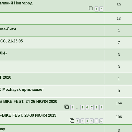
Великий Новгород
39
1
2
13
ква-Сити
1
СС, 21-23.05
7
АЛИ»
3
3
T 2020
1
 Mozhaysk приглашает
0
IKE FEST: 24-26 ИЮЛЯ 2020
164
1
5
6
7
8
9
…
KE FEST: 28-30 ИЮНЯ 2019
106
1
2
3
4
5
6
way
3