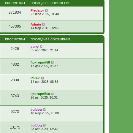
ПРОСМОТРЫ
ПОСЛЕДНЕЕ СООБЩЕНИЕ
Predator
871834
22 июл 2025, 01:40
Admin
457305
14 мар 2011, 20:43
ПРОСМОТРЫ
ПОСЛЕДНЕЕ СООБЩЕНИЕ
garry
2426
05 апр 2026, 21:14
Григорий58
4832
17 дек 2025, 08:37
Phisic
2838
14 ноя 2025, 08:38
Григорий58
3743
26 авг 2025, 10:31
buldog
9273
18 мар 2025, 18:00
buldog
13175
23 авг 2024, 13:32