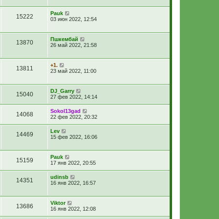
Pauk
15222
03 июн 2022, 12:54
Пшкембай
13870
26 май 2022, 21:58
+1.
13811
23 май 2022, 11:00
DJ_Garry
15040
27 фев 2022, 14:14
Sokol13gad
14068
22 фев 2022, 20:32
Lev
14469
15 фев 2022, 16:06
Pauk
15159
17 янв 2022, 20:55
udinsb
14351
16 янв 2022, 16:57
Viktor
13686
16 янв 2022, 12:08