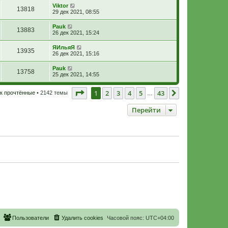
Viktor
13818
29 дек 2021, 08:55
Pauk
13883
26 дек 2021, 15:24
ЯИльяЯ
13935
26 дек 2021, 15:16
Pauk
13758
25 дек 2021, 14:55
Страница
1
из
43
1
2
3
4
5
43
След.
к прочтённые
• 2142 темы
…
Перейти
Пользователи
Удалить cookies
Часовой пояс:
UTC+04:00