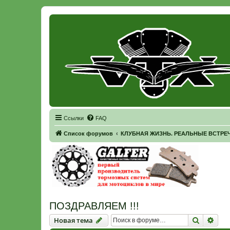
Регистрация
Ссылки
FAQ
Список форумов
КЛУБНАЯ ЖИЗНЬ. РЕАЛЬНЫЕ ВСТРЕЧ
ПОЗДРАВЛЯЕМ !!!
Новая тема
Поиск
Рас
Н
о
в
а
я
т
е
м
а