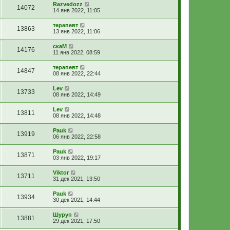
Razvedozz
14072
14 янв 2022, 11:05
терапевт
13863
13 янв 2022, 11:06
скаМ
14176
11 янв 2022, 08:59
терапевт
14847
08 янв 2022, 22:44
Lev
13733
08 янв 2022, 14:49
Lev
13811
08 янв 2022, 14:48
Pauk
13919
06 янв 2022, 22:58
Pauk
13871
03 янв 2022, 19:17
Viktor
13711
31 дек 2021, 13:50
Pauk
13934
30 дек 2021, 14:44
Шуруп
13881
29 дек 2021, 17:50