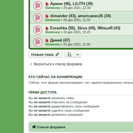
Армен (46), LILITH (39)
Domovoj
»
28 дек 2021, 22:33
dimander (43), americanec26 (34)
Domovoj
»
26 дек 2021, 11:33
Evrashka (56), 16rus (49), ЯИльяЯ (43)
Domovoj
»
24 дек 2021, 15:21
Дикий (47)
Domovoj
»
25 дек 2021, 11:56
Новая тема
Н
о
в
а
я
т
е
м
а
Вернуться к списку форумов
КТО СЕЙЧАС НА КОНФЕРЕНЦИИ
Сейчас этот форум просматривают: нет зарегистрированных пользо
ПРАВА ДОСТУПА
Вы
не можете
начинать темы
Вы
не можете
отвечать на сообщения
Вы
не можете
редактировать свои сообщения
Вы
не можете
удалять свои сообщения
Вы
не можете
добавлять вложения
Связаться с
Список форумов