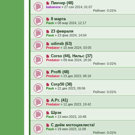
Пинчер (48)
kabanera
»
27 сен 2014, 01:07
Рейтинг: 0.01%
8 марта
Pauk
»
08 мар 2024, 12:17
23 февраля
Pauk
»
23 фев 2024, 14:04
udinsb (63)
Predator
»
15 янв 2024, 03:05
Corso (44), Нильс (37)
Predator
»
09 янв 2024, 18:26
Рейтинг: 0.01%
Proffi (48)
Predator
»
23 дек 2023, 08:18
Corp50 (38)
Pauk
»
22 дек 2023, 09:06
Рейтинг: 0.01%
A.Pr. (41)
Predator
»
12 дек 2023, 19:42
Шрэк
Pauk
»
13 июл 2023, 10:48
С днём мотоциклиста!
Pauk
»
19 июн 2023, 11:08
Рейтинг: 0.01%