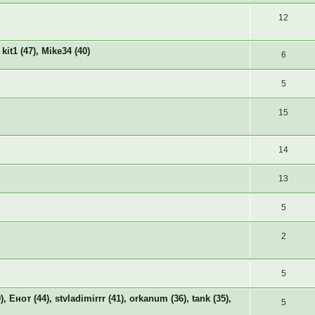
12
t1 (47), Mike34 (40)
6
5
15
14
13
5
2
5
 Енот (44), stvladimirrr (41), orkanum (36), tank (35),
5