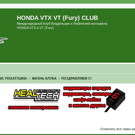
HONDA VTX VT (Fury) CLUB
Международный Клуб Владельцев и Любителей мотоцикла
HONDA VTX и VT (Fury)
И. ПОКАТУШКИ.
ЖИЗНЬ КЛУБА
ПОЗДРАВЛЯЕМ !!!
ширенный поиск
Отметить все темы ка