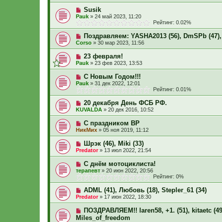
Susik
Pauk
»
24 май 2023, 11:20
Рейтинг: 0.02%
Поздравляем: YASHA2013 (56), DmSPb (47), ki
Corso
»
30 мар 2023, 11:56
23 февраля!
Pauk
»
23 фев 2023, 13:53
С Новым Годом!!!
Pauk
»
31 дек 2022, 12:01
Рейтинг: 0.01%
20 декабря День ФСБ РФ.
KUVALDA
»
20 дек 2016, 10:52
С праздником ВР
НикМих
»
05 ноя 2019, 11:12
Шрэк (46), Miki (33)
Predator
»
13 июл 2022, 21:54
С днём мотоциклиста!
терапевт
»
20 июн 2022, 20:56
Рейтинг: 0%
ADML (41), Любовь (18), Stepler_61 (34)
Predator
»
17 июн 2022, 18:30
ПОЗДРАВЛЯЕМ!! laren58, +1. (51), kitaetc (49),
Miles_of_freedom