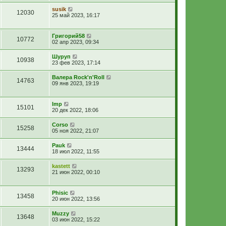
susik
12030
25 май 2023, 16:17
Григорий58
10772
02 апр 2023, 09:34
Шуруп
10938
23 фев 2023, 17:14
Валера Rock'n'Roll
14763
09 янв 2023, 19:19
Imp
15101
20 дек 2022, 18:06
Corso
15258
05 ноя 2022, 21:07
Pauk
13444
18 июл 2022, 11:55
kastett
13293
21 июн 2022, 00:10
Phisic
13458
20 июн 2022, 13:56
Muzzy
13648
03 июн 2022, 15:22