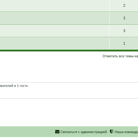
2
3
3
1
Отметить все темы ка
вателей и 1 гость
С
в
я
з
а
т
ь
с
я
с
а
д
м
и
н
и
с
т
р
а
ц
и
е
й
Наша команда