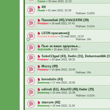
Corso
»
03 июн 2022, 11:10
45!
Льюк
»
01 июн 2022, 22:29
Рейтинг: 0.02%
Пшкембай (45),Vitik114350 (39)
Predator
»
26 май 2022, 07:41
Рейтинг: 0.01%
LEON красавчик))
Ксения Клевер
»
22 май 2022, 13:37
Рейтинг: 0%
Пью за ваше здоровье...
St@rich0k
»
26 фев 2022, 20:03
Sokol13gad (43), Xedin (31), Doberman666 (3
Predator
»
20 фев 2022, 08:32
Muzzy (49)
Predator
»
14 фев 2022, 19:43
Рейтинг: 0%
borodulin (43)
Domovoj
»
17 янв 2022, 15:05
udinsb (61), AlexVD (48),Vader (35)
Domovoj
»
15 янв 2022, 12:38
Рейтинг: 0.01%
starcom (42)
Domovoj
»
16 янв 2022, 11:34