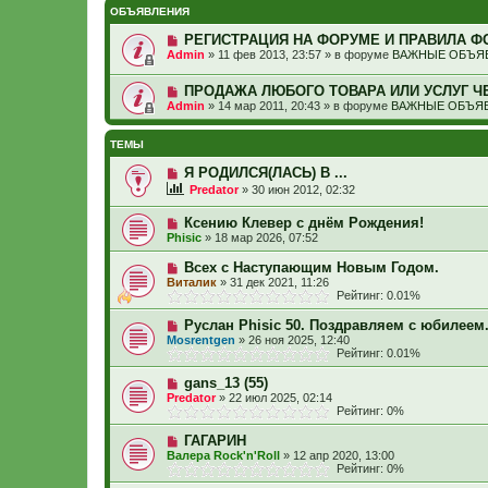
ОБЪЯВЛЕНИЯ
РЕГИСТРАЦИЯ НА ФОРУМЕ И ПРАВИЛА Ф
Admin
»
11 фев 2013, 23:57
» в форуме
ВАЖНЫЕ ОБЪЯВ
ПРОДАЖА ЛЮБОГО ТОВАРА ИЛИ УСЛУГ Ч
Admin
»
14 мар 2011, 20:43
» в форуме
ВАЖНЫЕ ОБЪЯВ
ТЕМЫ
Я РОДИЛСЯ(ЛАСЬ) В ...
Predator
»
30 июн 2012, 02:32
Ксению Клевер с днём Рождения!
Phisic
»
18 мар 2026, 07:52
Всех с Наступающим Новым Годом.
Виталик
»
31 дек 2021, 11:26
Рейтинг: 0.01%
Руслан Phisic 50. Поздравляем с юбилеем
Mosrentgen
»
26 ноя 2025, 12:40
Рейтинг: 0.01%
gans_13 (55)
Predator
»
22 июл 2025, 02:14
Рейтинг: 0%
ГАГАРИН
Валера Rock'n'Roll
»
12 апр 2020, 13:00
Рейтинг: 0%