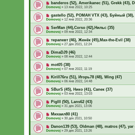
banderos (52), Amerikanec (51), Grekk (43), 
Domovoj
»
13 янв 2022, 10:25
gastello (52), РОМАН VTX (43), Буйный (38), 
Domovoj
»
12 янв 2022, 20:36
SerMan (44),Corso (42),Нильс (35)
Domovoj
»
09 янв 2022, 12:34
терапевт (46), Женёк (45),Max-the-Evil (38)
Domovoj
»
27 дек 2021, 12:24
DimaDJ9 (46)
Domovoj
»
08 янв 2022, 12:44
mot05 (38)
Domovoj
»
07 янв 2022, 11:19
Kirill76ru (51), Игорь78 (48), Wing (47)
Domovoj
»
06 янв 2022, 14:48
SBurS (45), Нико (41), Caneк (37)
Domovoj
»
03 янв 2022, 13:03
Piglll (50), Lans62 (43)
Domovoj
»
31 дек 2021, 13:06
Михаил80 (41)
Domovoj
»
30 дек 2021, 10:50
Danon139 (53), Oldman (48), matros (47), yar 
Domovoj
»
29 дек 2021, 13:26