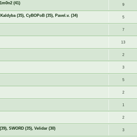
D1m0n2 (41)
9
Kaldyba (35), CyBOPoB (35), Pavel.v. (34)
5
7
13
2
3
5
2
1
2
(39), SWORD (35), Velidar (30)
3