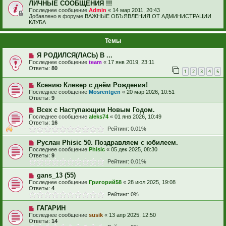
ЛИЧНЫЕ СООБЩЕНИЯ !!!
Последнее сообщение
Admin
«
14 мар 2011, 20:43
Добавлено в форуме
ВАЖНЫЕ ОБЪЯВЛЕНИЯ ОТ АДМИНИСТРАЦИИ
КЛУБА
Темы
Я РОДИЛСЯ(ЛАСЬ) В ...
Последнее сообщение
team
«
17 янв 2019, 23:11
Ответы:
80
1
2
3
4
5
Ксению Клевер с днём Рождения!
Последнее сообщение
Mosrentgen
«
20 мар 2026, 10:51
Ответы:
9
Всех с Наступающим Новым Годом.
Последнее сообщение
aleks74
«
01 янв 2026, 10:49
Ответы:
16
Рейтинг: 0.01%
Руслан Phisic 50. Поздравляем с юбилеем.
Последнее сообщение
Phisic
«
05 дек 2025, 08:30
Ответы:
9
Рейтинг: 0.01%
gans_13 (55)
Последнее сообщение
Григорий58
«
28 июл 2025, 19:08
Ответы:
4
Рейтинг: 0%
ГАГАРИН
Последнее сообщение
susik
«
13 апр 2025, 12:50
Ответы:
14