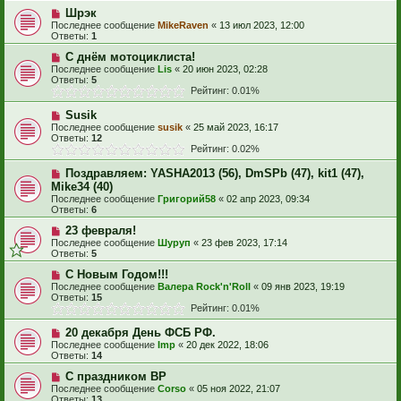
Шрэк
Последнее сообщение
MikeRaven
«
13 июл 2023, 12:00
Ответы:
1
С днём мотоциклиста!
Последнее сообщение
Lis
«
20 июн 2023, 02:28
Ответы:
5
Рейтинг: 0.01%
Susik
Последнее сообщение
susik
«
25 май 2023, 16:17
Ответы:
12
Рейтинг: 0.02%
Поздравляем: YASHA2013 (56), DmSPb (47), kit1 (47),
Mike34 (40)
Последнее сообщение
Григорий58
«
02 апр 2023, 09:34
Ответы:
6
23 февраля!
Последнее сообщение
Шуруп
«
23 фев 2023, 17:14
Ответы:
5
С Новым Годом!!!
Последнее сообщение
Валера Rock'n'Roll
«
09 янв 2023, 19:19
Ответы:
15
Рейтинг: 0.01%
20 декабря День ФСБ РФ.
Последнее сообщение
Imp
«
20 дек 2022, 18:06
Ответы:
14
С праздником ВР
Последнее сообщение
Corso
«
05 ноя 2022, 21:07
Ответы:
13