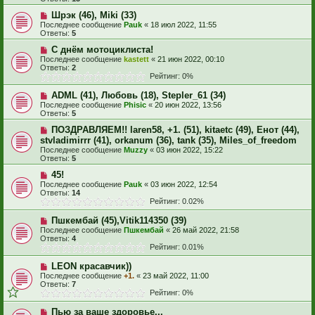
Шрэк (46), Miki (33)
Последнее сообщение
Pauk
«
18 июл 2022, 11:55
Ответы:
5
С днём мотоциклиста!
Последнее сообщение
kastett
«
21 июн 2022, 00:10
Ответы:
2
Рейтинг: 0%
ADML (41), Любовь (18), Stepler_61 (34)
Последнее сообщение
Phisic
«
20 июн 2022, 13:56
Ответы:
5
ПОЗДРАВЛЯЕМ!! laren58, +1. (51), kitaetc (49), Енот (44),
stvladimirrr (41), orkanum (36), tank (35), Miles_of_freedom
Последнее сообщение
Muzzy
«
03 июн 2022, 15:22
Ответы:
5
45!
Последнее сообщение
Pauk
«
03 июн 2022, 12:54
Ответы:
14
Рейтинг: 0.02%
Пшкембай (45),Vitik114350 (39)
Последнее сообщение
Пшкембай
«
26 май 2022, 21:58
Ответы:
4
Рейтинг: 0.01%
LEON красавчик))
Последнее сообщение
+1.
«
23 май 2022, 11:00
Ответы:
7
Рейтинг: 0%
Пью за ваше здоровье...