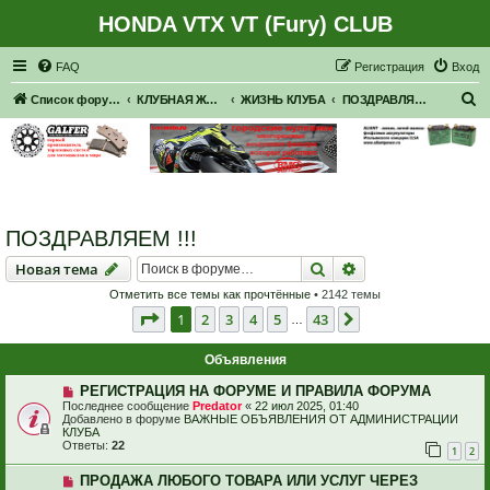
HONDA VTX VT (Fury) CLUB
Регистрация
FAQ
Р
е
г
и
с
т
р
а
ц
и
я
Вход
П
Список форумов
КЛУБНАЯ ЖИЗНЬ. РЕАЛЬНЫЕ ВСТРЕЧИ. ПОКАТУШКИ.
ЖИЗНЬ КЛУБА
ПОЗДРАВЛЯЕМ !!!
о
и
с
к
ПОЗДРАВЛЯЕМ !!!
Новая тема
Поиск
Расширенный пои
Н
о
в
а
я
т
е
м
а
Отметить все темы как прочтённые
• 2142 темы
Страница
1
из
43
1
2
3
4
5
43
След.
…
Объявления
РЕГИСТРАЦИЯ НА ФОРУМЕ И ПРАВИЛА ФОРУМА
Последнее сообщение
Predator
«
22 июл 2025, 01:40
Добавлено в форуме
ВАЖНЫЕ ОБЪЯВЛЕНИЯ ОТ АДМИНИСТРАЦИИ
КЛУБА
Ответы:
22
1
2
ПРОДАЖА ЛЮБОГО ТОВАРА ИЛИ УСЛУГ ЧЕРЕЗ