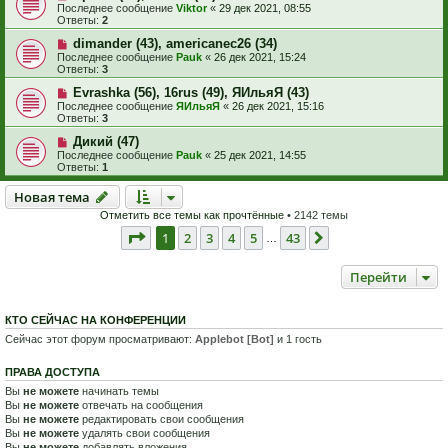
Последнее сообщение
Viktor
«
29 дек 2021, 08:55
Ответы:
2
dimander (43), americanec26 (34)
Последнее сообщение
Pauk
«
26 дек 2021, 15:24
Ответы:
3
Evrashka (56), 16rus (49), ЯИльяЯ (43)
Последнее сообщение
ЯИльяЯ
«
26 дек 2021, 15:16
Ответы:
3
Дикий (47)
Последнее сообщение
Pauk
«
25 дек 2021, 14:55
Ответы:
1
Новая тема
Н
о
в
а
я
т
е
м
а
Отметить все темы как прочтённые
• 2142 темы
Страница
1
из
43
1
2
3
4
5
43
След.
…
Перейти
КТО СЕЙЧАС НА КОНФЕРЕНЦИИ
Сейчас этот форум просматривают:
Applebot [Bot]
и 1 гость
ПРАВА ДОСТУПА
Вы
не можете
начинать темы
Вы
не можете
отвечать на сообщения
Вы
не можете
редактировать свои сообщения
Вы
не можете
удалять свои сообщения
Вы
не можете
добавлять вложения