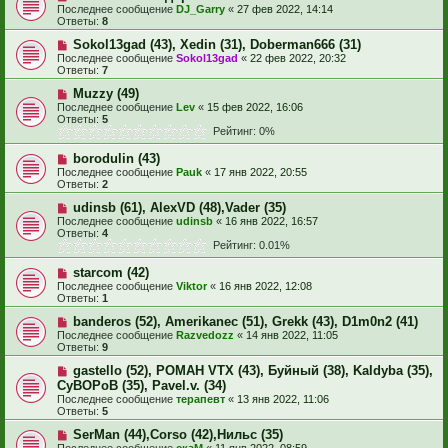
Последнее сообщение
DJ_Garry
«
27 фев 2022, 14:14
Ответы:
8
Sokol13gad (43), Xedin (31), Doberman666 (31)
Последнее сообщение
Sokol13gad
«
22 фев 2022, 20:32
Ответы:
7
Muzzy (49)
Последнее сообщение
Lev
«
15 фев 2022, 16:06
Ответы:
5
Рейтинг: 0%
borodulin (43)
Последнее сообщение
Pauk
«
17 янв 2022, 20:55
Ответы:
2
udinsb (61), AlexVD (48),Vader (35)
Последнее сообщение
udinsb
«
16 янв 2022, 16:57
Ответы:
4
Рейтинг: 0.01%
starcom (42)
Последнее сообщение
Viktor
«
16 янв 2022, 12:08
Ответы:
1
banderos (52), Amerikanec (51), Grekk (43), D1m0n2 (41)
Последнее сообщение
Razvedozz
«
14 янв 2022, 11:05
Ответы:
9
gastello (52), РОМАН VTX (43), Буйный (38), Kaldyba (35),
CyBOPoB (35), Pavel.v. (34)
Последнее сообщение
терапевт
«
13 янв 2022, 11:06
Ответы:
5
SerMan (44),Corso (42),Нильс (35)