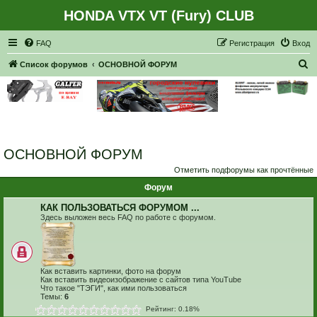
HONDA VTX VT (Fury) CLUB
Регистрация
FAQ
Р
е
г
и
с
т
р
а
ц
и
я
Вход
П
Список форумов
ОСНОВНОЙ ФОРУМ
о
и
с
к
ОСНОВНОЙ ФОРУМ
Отметить подфорумы как прочтённые
Форум
КАК ПОЛЬЗОВАТЬСЯ ФОРУМОМ ...
Здесь выложен весь FAQ по работе с форумом.
Как вставить картинки, фото на форум
Как вставить видеоизображение с сайтов типа YouTube
Что такое "ТЭГИ", как ими пользоваться
Темы:
6
Рейтинг: 0.18%