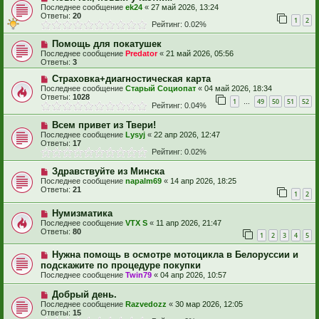
Последнее сообщение
ek24
«
27 май 2026, 13:24
Ответы:
20
1
2
Рейтинг: 0.02%
Помощь для покатушек
Последнее сообщение
Predator
«
21 май 2026, 05:56
Ответы:
3
Страховка+диагностическая карта
Последнее сообщение
Старый Социопат
«
04 май 2026, 18:34
Ответы:
1028
1
49
50
51
52
…
Рейтинг: 0.04%
Всем привет из Твери!
Последнее сообщение
Lysyj
«
22 апр 2026, 12:47
Ответы:
17
Рейтинг: 0.02%
Здравствуйте из Минска
Последнее сообщение
napalm69
«
14 апр 2026, 18:25
Ответы:
21
1
2
Нумизматика
Последнее сообщение
VTX S
«
11 апр 2026, 21:47
Ответы:
80
1
2
3
4
5
Нужна помощь в осмотре мотоцикла в Белоруссии и
подскажите по процедуре покупки
Последнее сообщение
Twin79
«
04 апр 2026, 10:57
Добрый день.
Последнее сообщение
Razvedozz
«
30 мар 2026, 12:05
Ответы:
15