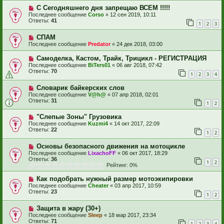
С Сегодняшнего дня запрещаю ВСЕМ !!!!!
Последнее сообщение
Corso
«
12 сен 2019, 10:11
Ответы:
41
1
2
3
СПАМ
Последнее сообщение
Predator
«
24 дек 2018, 03:00
Самоделка, Кастом, Трайк, Трицикл - РЕГИСТРАЦИЯ
Последнее сообщение
BiTers01
«
06 авг 2018, 07:42
Ответы:
70
1
2
3
4
Словарик байкерских слов
Последнее сообщение
V@h@
«
07 апр 2018, 02:01
Ответы:
31
1
2
"Слепые Зоны" Грузовика
Последнее сообщение
Kuzmi4
«
14 окт 2017, 22:09
Ответы:
22
1
2
Основы безопасного движения на мотоцикле
Последнее сообщение
LixachoFF
«
06 окт 2017, 18:29
Ответы:
36
1
2
Рейтинг: 0%
Как подобрать нужный размер мотоэкипировки
Последнее сообщение
Cheater
«
03 апр 2017, 10:59
Ответы:
23
1
2
Защита в жару (30+)
Последнее сообщение
Sleep
«
18 мар 2017, 23:34
Ответы:
71
1
2
3
4