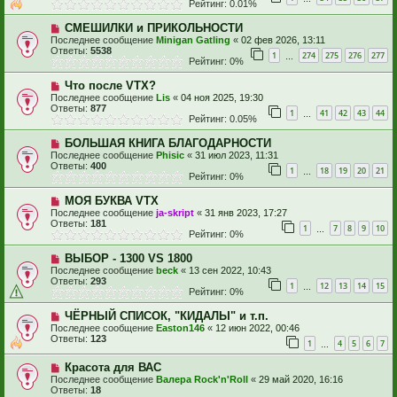
Рейтинг: 0.01%
СМЕШИЛКИ и ПРИКОЛЬНОСТИ
Последнее сообщение
Minigan Gatling
«
02 фев 2026, 13:11
Ответы:
5538
1
274
275
276
277
…
Рейтинг: 0%
Что после VTX?
Последнее сообщение
Lis
«
04 ноя 2025, 19:30
Ответы:
877
1
41
42
43
44
…
Рейтинг: 0.05%
БОЛЬШАЯ КНИГА БЛАГОДАРНОСТИ
Последнее сообщение
Phisic
«
31 июл 2023, 11:31
Ответы:
400
1
18
19
20
21
…
Рейтинг: 0%
МОЯ БУКВА VTX
Последнее сообщение
ja-skript
«
31 янв 2023, 17:27
Ответы:
181
1
7
8
9
10
…
Рейтинг: 0%
ВЫБОР - 1300 VS 1800
Последнее сообщение
beck
«
13 сен 2022, 10:43
Ответы:
293
1
12
13
14
15
…
Рейтинг: 0%
ЧЁРНЫЙ СПИСОК, "КИДАЛЫ" и т.п.
Последнее сообщение
Easton146
«
12 июн 2022, 00:46
Ответы:
123
1
4
5
6
7
…
Красота для ВАС
Последнее сообщение
Валера Rock'n'Roll
«
29 май 2020, 16:16
Ответы:
18