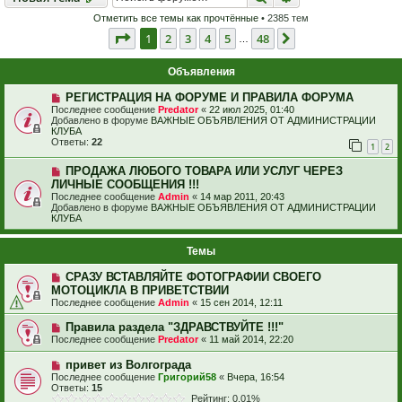
Отметить все темы как прочтённые
• 2385 тем
Страница
1
из
48
1
2
3
4
5
48
След.
…
Объявления
РЕГИСТРАЦИЯ НА ФОРУМЕ И ПРАВИЛА ФОРУМА
Последнее сообщение
Predator
«
22 июл 2025, 01:40
Добавлено в форуме
ВАЖНЫЕ ОБЪЯВЛЕНИЯ ОТ АДМИНИСТРАЦИИ
КЛУБА
Ответы:
22
1
2
ПРОДАЖА ЛЮБОГО ТОВАРА ИЛИ УСЛУГ ЧЕРЕЗ
ЛИЧНЫЕ СООБЩЕНИЯ !!!
Последнее сообщение
Admin
«
14 мар 2011, 20:43
Добавлено в форуме
ВАЖНЫЕ ОБЪЯВЛЕНИЯ ОТ АДМИНИСТРАЦИИ
КЛУБА
Темы
СРАЗУ ВСТАВЛЯЙТЕ ФОТОГРАФИИ СВОЕГО
МОТОЦИКЛА В ПРИВЕТСТВИИ
Последнее сообщение
Admin
«
15 сен 2014, 12:11
Правила раздела "ЗДРАВСТВУЙТЕ !!!"
Последнее сообщение
Predator
«
11 май 2014, 22:20
привет из Волгограда
Последнее сообщение
Григорий58
«
Вчера, 16:54
Ответы:
15
Рейтинг: 0.01%