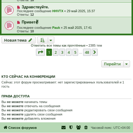
Ответы:
18
Здравствуйте.
Последнее сообщение
HHVTX
«
29 май 2025, 15:37
Ответы:
12
Привет✌️
Последнее сообщение
Pauk
«
25 май 2025, 17:41
Ответы:
10
Новая тема
Н
о
в
а
я
т
е
м
а
Отметить все темы как прочтённые
• 2385 тем
Страница
1
из
48
1
2
3
4
5
48
След.
…
Перейти
КТО СЕЙЧАС НА КОНФЕРЕНЦИИ
Сейчас этот форум просматривают: нет зарегистрированных пользователей и 1
гость
ПРАВА ДОСТУПА
Вы
не можете
начинать темы
Вы
не можете
отвечать на сообщения
Вы
не можете
редактировать свои сообщения
Вы
не можете
удалять свои сообщения
Вы
не можете
добавлять вложения
Список форумов
Часовой пояс:
UTC+04:00