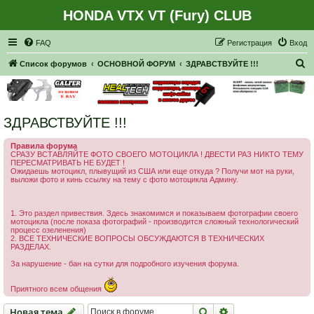
HONDA VTX VT (Fury) CLUB
Регистрация
FAQ
Р
е
г
и
с
т
р
а
ц
и
я
Вход
П
Список форумов
ОСНОВНОЙ ФОРУМ
ЗДРАВСТВУЙТЕ !!!
о
и
с
ЗДРАВСТВУЙТЕ !!!
к
Правила форума
СРАЗУ ВСТАВЛЯЙТЕ ФОТО СВОЕГО МОТОЦИКЛА ! ДВЕСТИ РАЗ НИКТО ТЕМУ
ПЕРЕСМАТРИВАТЬ НЕ БУДЕТ !
Ожидаешь мотоцикл, плывущий из США или еще откуда ? Получи мот на руки,
выложи фото и кинь ссылку на тему с фото мотоцикла Админу.
1. Это раздел привествия. Здесь знакомимся и показываем фотографии своего
мотоцикла (после показа фотографий - производится сложный технологический
процесс озеленения)
2. ВСЕ ТЕХНИЧЕСКИЕ ВОПРОСЫ ОБСУЖДАЮТСЯ В ТЕХНИЧЕСКИХ
РАЗДЕЛАХ.
За нарушение - бан на сутки для подробного изучения форума.
Приятного всем общения
Новая тема
Поиск
Расширенный пои
Н
о
в
а
я
т
е
м
а