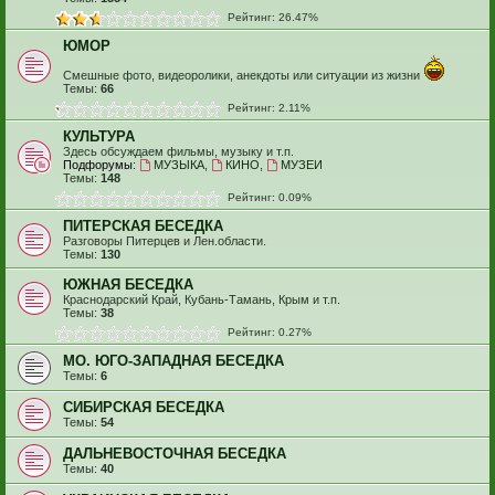
Рейтинг: 26.47%
ЮМОР
Смешные фото, видеоролики, анекдоты или ситуации из жизни
Темы:
66
Рейтинг: 2.11%
КУЛЬТУРА
Здесь обсуждаем фильмы, музыку и т.п.
Подфорумы:
МУЗЫКА
,
КИНО
,
МУЗЕИ
Темы:
148
Рейтинг: 0.09%
ПИТЕРСКАЯ БЕСЕДКА
Разговоры Питерцев и Лен.области.
Темы:
130
ЮЖНАЯ БЕСЕДКА
Краснодарский Край, Кубань-Тамань, Крым и т.п.
Темы:
38
Рейтинг: 0.27%
МО. ЮГО-ЗАПАДНАЯ БЕСЕДКА
Темы:
6
СИБИРСКАЯ БЕСЕДКА
Темы:
54
ДАЛЬНЕВОСТОЧНАЯ БЕСЕДКА
Темы:
40