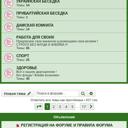
УКРАИНСКАЯ БЕСЕДКА
Темы:
14
ПРИБАЛТИЙСКАЯ БЕСЕДКА
Темы:
1
ДАМСКАЯ КОМНАТА
Темы:
14
РАБОТА ДЛЯ СВОИХ
Предлагаем свои вакансии и размещаем свои резюме !
СТРОГО БЕЗ ФЛУДА И ФЛЕЙМА !!!
Темы:
65
СПОРТ
Темы:
25
ЗДОРОВЬЕ
Всё о нашем драгоценном !
Без флуда ! Флейм возможен.
Темы:
45
Новая тема
Поиск
Расширенный пои
Н
о
в
а
я
т
е
м
а
Отметить все темы как прочтённые
• 837 тем
Страница
1
из
17
1
2
3
4
5
17
След.
…
Объявления
РЕГИСТРАЦИЯ НА ФОРУМЕ И ПРАВИЛА ФОРУМА