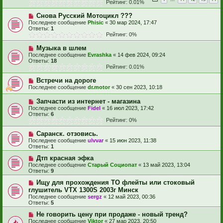
Рейтинг: 0.01%
Снова Русский Мотоцикл ???
Последнее сообщение
Phisic
«
30 мар 2024, 17:47
Ответы:
1
Рейтинг: 0%
Музыка в шлем
Последнее сообщение
Evrashka
«
14 фев 2024, 09:24
Ответы:
18
Рейтинг: 0.01%
Встречи на дороге
Последнее сообщение
dr.motor
«
30 сен 2023, 10:18
Запчасти из интернет - магазина
Последнее сообщение
Fidel
«
16 июл 2023, 17:42
Ответы:
6
Рейтинг: 0%
Саранск. отзовись.
Последнее сообщение
ulvvar
«
15 июн 2023, 11:38
Ответы:
1
Дтп красная эфка
Последнее сообщение
Старый Социопат
«
13 май 2023, 13:04
Ответы:
9
Ищу для прохождения ТО флейты или стоковый
глушитель VTX 1300S 2003г Минск
Последнее сообщение
sergz
«
12 май 2023, 00:36
Ответы:
5
Не говорить цену при продаже - новый тренд?
Последнее сообщение
Viktor
«
27 мар 2023, 20:50