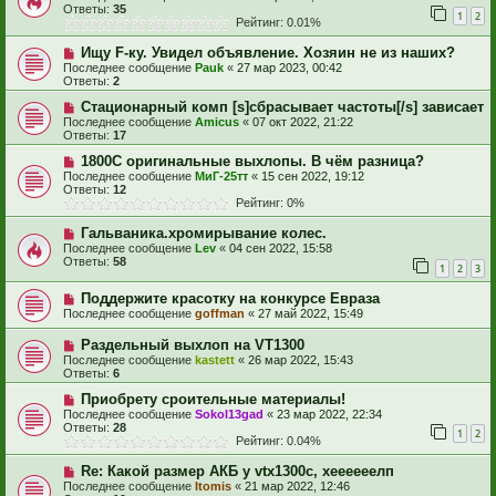
Ответы:
35
1
2
Рейтинг: 0.01%
Ищу F-ку. Увидел объявление. Хозяин не из наших?
Последнее сообщение
Pauk
«
27 мар 2023, 00:42
Ответы:
2
Стационарный комп [s]сбрасывает частоты[/s] зависает
Последнее сообщение
Amicus
«
07 окт 2022, 21:22
Ответы:
17
1800C оригинальные выхлопы. В чём разница?
Последнее сообщение
МиГ-25тт
«
15 сен 2022, 19:12
Ответы:
12
Рейтинг: 0%
Гальваника.хромирывание колес.
Последнее сообщение
Lev
«
04 сен 2022, 15:58
Ответы:
58
1
2
3
Поддержите красотку на конкурсе Евраза
Последнее сообщение
goffman
«
27 май 2022, 15:49
Раздельный выхлоп на VT1300
Последнее сообщение
kastett
«
26 мар 2022, 15:43
Ответы:
6
Приобрету сроительные материалы!
Последнее сообщение
Sokol13gad
«
23 мар 2022, 22:34
Ответы:
28
1
2
Рейтинг: 0.04%
Re: Какой размер АКБ у vtx1300c, хеееееелп
Последнее сообщение
Itomis
«
21 мар 2022, 12:46