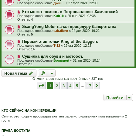
Последнее сообщение
Джинн
«
27 фев 2021, 22:09
Кто может помочь в Петропавловск-Камчатский
Последнее сообщение
Kub1k
«
25 янв 2021, 02:38
Ответы:
4
SsangYong Motor начал процедуру банкротства
Последнее сообщение
caballero
«
24 дек 2020, 19:22
Ответы:
5
Первый этап гонки King of the Baggers
Последнее сообщение
T-12
«
29 окт 2020, 12:23
Ответы:
14
Сушилка для обуви и мотобот.
Последнее сообщение
Большой
«
31 авг 2020, 10:14
Ответы:
1
Новая тема
Н
о
в
а
я
т
е
м
а
Отметить все темы как прочтённые
• 837 тем
Страница
1
из
17
1
2
3
4
5
17
След.
…
Перейти
КТО СЕЙЧАС НА КОНФЕРЕНЦИИ
Сейчас этот форум просматривают: нет зарегистрированных пользователей и 2
гостя
ПРАВА ДОСТУПА