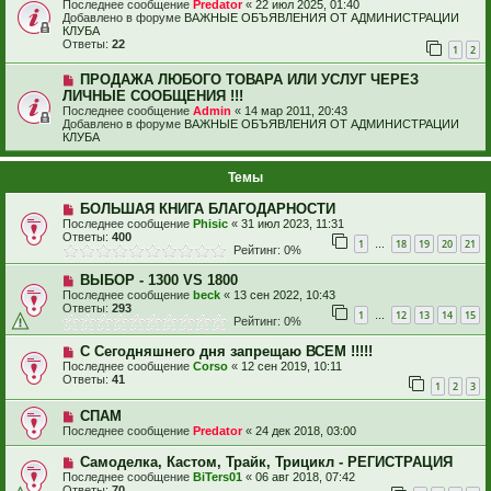
Последнее сообщение
Predator
«
22 июл 2025, 01:40
Добавлено в форуме
ВАЖНЫЕ ОБЪЯВЛЕНИЯ ОТ АДМИНИСТРАЦИИ
КЛУБА
Ответы:
22
1
2
ПРОДАЖА ЛЮБОГО ТОВАРА ИЛИ УСЛУГ ЧЕРЕЗ
ЛИЧНЫЕ СООБЩЕНИЯ !!!
Последнее сообщение
Admin
«
14 мар 2011, 20:43
Добавлено в форуме
ВАЖНЫЕ ОБЪЯВЛЕНИЯ ОТ АДМИНИСТРАЦИИ
КЛУБА
Темы
БОЛЬШАЯ КНИГА БЛАГОДАРНОСТИ
Последнее сообщение
Phisic
«
31 июл 2023, 11:31
Ответы:
400
1
18
19
20
21
…
Рейтинг: 0%
ВЫБОР - 1300 VS 1800
Последнее сообщение
beck
«
13 сен 2022, 10:43
Ответы:
293
1
12
13
14
15
…
Рейтинг: 0%
С Сегодняшнего дня запрещаю ВСЕМ !!!!!
Последнее сообщение
Corso
«
12 сен 2019, 10:11
Ответы:
41
1
2
3
СПАМ
Последнее сообщение
Predator
«
24 дек 2018, 03:00
Самоделка, Кастом, Трайк, Трицикл - РЕГИСТРАЦИЯ
Последнее сообщение
BiTers01
«
06 авг 2018, 07:42
Ответы:
70