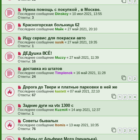
1
2
Нужна помощь с покупкой , в Москве.
Последнее сообщение
Dinskoy
«
10 июл 2021, 13:55
Ответы:
3
Красногорская больница 62
Последнее сообщение
Майк
«
27 май 2021, 20:10
Ищу сервис для покраски авто
Последнее сообщение
susik
«
27 май 2021, 19:35
Ответы:
1
ДЕДушка ВСЁ!
Последнее сообщение
Muzzy
«
27 май 2021, 11:39
Ответы:
16
доставка из штатов
Последнее сообщение
Timplenok
«
16 май 2021, 11:28
Ответы:
24
1
2
Дорога до Твери и платные парковки в ней же
Последнее сообщение
kastett
«
07 май 2021, 22:10
Ответы:
67
1
2
3
4
Задние дуги на vtx 1300 c
Последнее сообщение
Kuzmi4
«
14 апр 2021, 12:37
Ответы:
1
Советы бывалых
Последнее сообщение
Itomis
«
13 мар 2021, 10:35
Ответы:
76
1
2
3
4
Кофры от Альфред Мото (печалька).