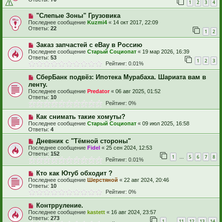
1
2
3
4
"Слепые Зоны" Грузовика
Последнее сообщение
Kuzmi4
«
14 окт 2017, 22:09
Ответы:
22
1
2
Заказ запчастей с eBay в Россию
Последнее сообщение
Старый Социопат
«
19 мар 2026, 16:39
Ответы:
53
1
2
3
Рейтинг: 0.01%
СберБанк подвёз: Ипотека Мурабаха. Шариата вам в
ленту.
Последнее сообщение
Predator
«
06 авг 2025, 01:52
Ответы:
10
Рейтинг: 0%
Как снимать такие хомуты?
Последнее сообщение
Старый Социопат
«
09 июл 2025, 16:58
Ответы:
4
Дневник с "Тёмной стороны"
Последнее сообщение
Fidel
«
25 сен 2024, 12:53
Ответы:
152
1
5
6
7
8
…
Рейтинг: 0.01%
Кто как Ютуб обходит ?
Последнее сообщение
Шерстяной
«
22 авг 2024, 20:46
Ответы:
10
Рейтинг: 0%
Контрруление.
Последнее сообщение
kastett
«
16 авг 2024, 23:57
Ответы:
273
1
11
12
13
14
…