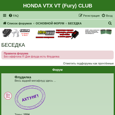
HONDA VTX VT (Fury) CLUB
Регистрация
FAQ
Р
е
г
и
с
т
р
а
ц
и
я
Вход
П
Список форумов
ОСНОВНОЙ ФОРУМ
БЕСЕДКА
о
и
с
БЕСЕДКА
к
Правила форума
Без оффтопа !!! Для флуда есть Флудилка
Отметить подфорумы как прочтённые
Форум
Флудилка
Весь аццкий мегафлуд здесь ...
Темы:
1554