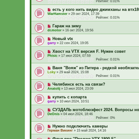
Рейтинг: 0.01%
есть у кого нить видео джимханы на втх18
WarHamster
»
29 окт 2024, 17:39
Рейтинг: 0.01%
Гараж на зиму
dr.motor
»
16 окт 2024, 19:56
Новый vtx
garry
»
22 сен 2024, 19:05
Хвост на VTX версия F. Нужен совет
Phisic
»
17 июл 2024, 07:59
Рейтинг: 0.01%
Ваня "Вояж" из Питера - редкой необязате
Loky
»
29 май 2024, 15:08
Рейтинг: 0.01%
Челябинск есть на связи?
Anatolij
»
13 июл 2024, 23:09
купить с копарта
garry
»
10 июл 2024, 10:51
СУЗДАЛЬ мотоблюзфест 2024. Вопросы но
DeOnis
»
04 июл 2024, 18:46
Рейтинг: 0%
Нужно подключить камеры
Герман Викинг
»
15 май 2024, 14:16
Флуд про "Продаю VTX 1800 S"