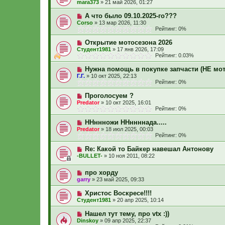
mara373
»
21 май 2026, 01:27
А что было 09.10.2025-го???
Corso
»
13 мар 2026, 11:30
Рейтинг: 0%
Открытие мотосезона 2026
Студент1981
»
17 янв 2026, 17:09
Рейтинг: 0.03%
Нужна помощь в покупке запчасти (НЕ мот
Г.Г.
»
10 окт 2025, 22:13
Рейтинг: 0%
Проголосуем ?
Predator
»
10 окт 2025, 16:01
Рейтинг: 0%
ННннножи ННннннада.....
Predator
»
18 июл 2025, 00:03
Рейтинг: 0%
Re: Какой то Байкер навешал Антонову
-BULLET-
»
10 ноя 2011, 08:22
про хорду
garry
»
23 май 2025, 09:33
Христос Воскресе!!!!
Студент1981
»
20 апр 2025, 10:14
Нашел тут тему, про vtx :))
Dinskoy
»
09 апр 2025, 22:37