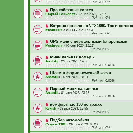
Рейтинг: 0%
Про кайфовые колеса
Старый Социопат
»
22 ноя 2023, 17:52
Рейтинг: 0%
Ветровое стекло на VTX1800. Так и должн
Mushroom
»
02 окт 2023, 15:03
Рейтинг: 0%
GPS маяк с нормальными батарейками
Mushroom
»
08 сен 2023, 12:27
Рейтинг: 0%
Мини дальняк номер 2
Anatolij
»
29 авг 2023, 14:56
Рейтинг: 0.01%
Шлем в форме немецкой каски
Anatolij
»
15 авг 2023, 10:21
Рейтинг: 0.03%
Первый мини дальнячек
Anatolij
»
01 июл 2023, 23:16
Рейтинг: 0.01%
комфортные 150 по трассе
Kykish
»
19 июн 2023, 17:55
Рейтинг: 0%
Подбор автомобиля
Студент1981
»
26 фев 2023, 18:23
Рейтинг: 0%