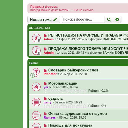
Правила форума
иногда можно даже матом...... но не сильно
Новая тема
Поиск
Рас
Н
о
в
а
я
т
е
м
а
ОБЪЯВЛЕНИЯ
РЕГИСТРАЦИЯ НА ФОРУМЕ И ПРАВИЛА Ф
Admin
»
11 фев 2013, 23:57
» в форуме
ВАЖНЫЕ ОБЪЯВ
ПРОДАЖА ЛЮБОГО ТОВАРА ИЛИ УСЛУГ Ч
Admin
»
14 мар 2011, 20:43
» в форуме
ВАЖНЫЕ ОБЪЯВ
ТЕМЫ
Словарик байкерских слов
Predator
»
25 мар 2011, 22:20
Мотопапарацци
yar
»
09 авг 2012, 09:14
Рейтинг: 0.1%
суздаль
garry
»
09 июл 2026, 19:23
Рейтинг: 0%
Очистка аудиозаписи от шумов
Ramzes
»
08 июл 2026, 19:33
Помощь для покатушек