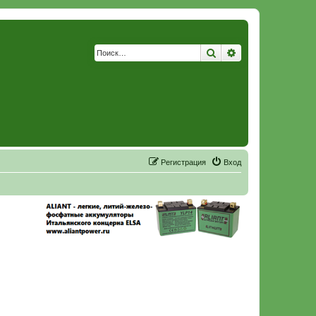
Поиск
Расширенный по
Р
е
г
и
с
т
р
а
ц
и
я
Вход