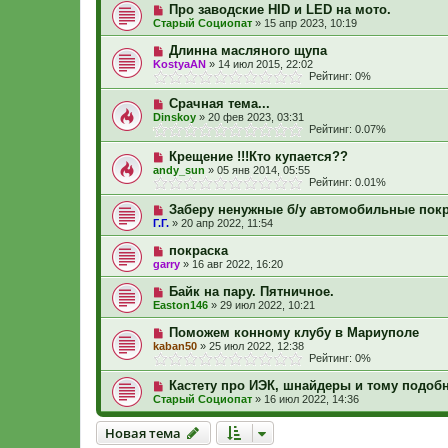
Про заводские HID и LED на мото.
Старый Социопат
»
15 апр 2023, 10:19
Длинна масляного щупа
KostyaAN
»
14 июл 2015, 22:02
Рейтинг: 0%
Срачная тема...
Dinskoy
»
20 фев 2023, 03:31
Рейтинг: 0.07%
Крещение !!!Кто купается??
andy_sun
»
05 янв 2014, 05:55
Рейтинг: 0.01%
Заберу ненужные б/у автомобильные пок
Г.Г.
»
20 апр 2022, 11:54
покраска
garry
»
16 авг 2022, 16:20
Байк на пару. Пятничное.
Easton146
»
29 июл 2022, 10:21
Поможем конному клубу в Мариуполе
kaban50
»
25 июл 2022, 12:38
Рейтинг: 0%
Кастету про ИЭК, шнайдеры и тому подоб
Старый Социопат
»
16 июл 2022, 14:36
Новая тема
Н
о
в
а
я
т
е
м
а