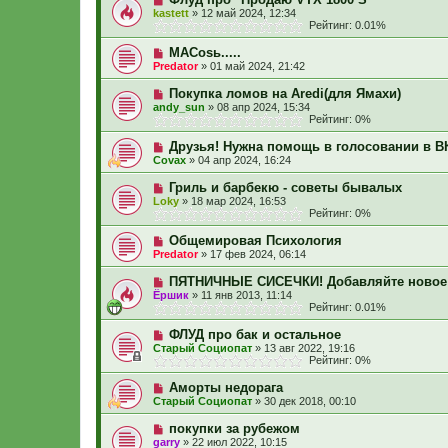
kastett
»
12 май 2024, 12:34
Рейтинг: 0.01%
MACosь.....
Predator
»
01 май 2024, 21:42
Покупка ломов на Aredi(для Ямахи)
andy_sun
»
08 апр 2024, 15:34
Рейтинг: 0%
Друзья! Нужна помощь в голосовании в В
Covax
»
04 апр 2024, 16:24
Гриль и барбекю - советы бывалых
Loky
»
18 мар 2024, 16:53
Рейтинг: 0%
Общемировая Психология
Predator
»
17 фев 2024, 06:14
ПЯТНИЧНЫЕ СИСЕЧКИ! Добавляйте новое
Ёршик
»
11 янв 2013, 11:14
Рейтинг: 0.01%
ФЛУД про бак и остальное
Старый Социопат
»
13 авг 2022, 19:16
Рейтинг: 0%
Аморты недорага
Старый Социопат
»
30 дек 2018, 00:10
покупки за рубежом
garry
»
22 июл 2022, 10:15