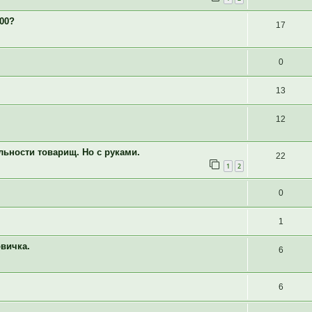
00?
17
0
13
12
льности товарищ. Но с руками.
22
1
2
0
1
вичка.
6
6