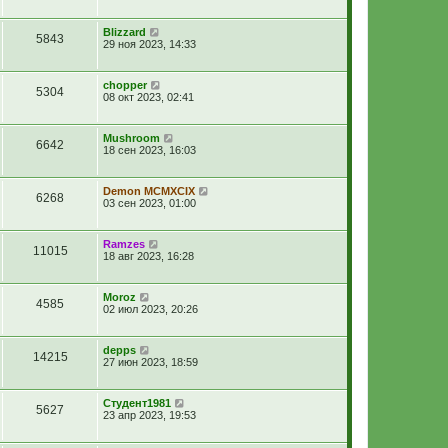
Blizzard
5843
29 ноя 2023, 14:33
chopper
5304
08 окт 2023, 02:41
Mushroom
6642
18 сен 2023, 16:03
Demon MCMXCIX
6268
03 сен 2023, 01:00
Ramzes
11015
18 авг 2023, 16:28
Moroz
4585
02 июл 2023, 20:26
depps
14215
27 июн 2023, 18:59
Студент1981
5627
23 апр 2023, 19:53