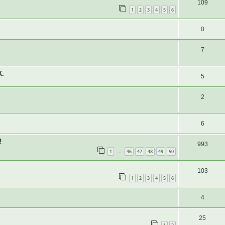
109
1
2
3
4
5
6
0
7
К.
5
2
6
!
993
1
46
47
48
49
50
…
103
1
2
3
4
5
6
4
25