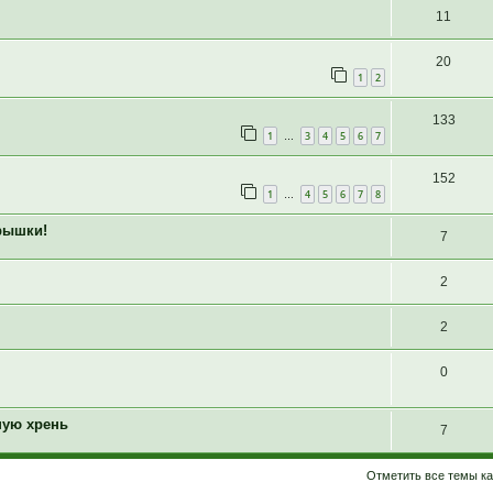
11
20
1
2
133
1
3
4
5
6
7
…
152
1
4
5
6
7
8
…
рышки!
7
2
2
0
ную хрень
7
Отметить все темы ка