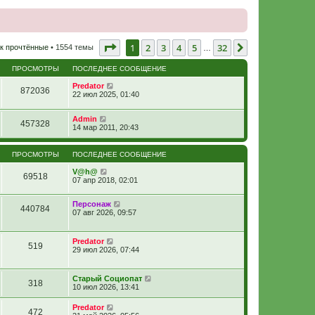
Страница
1
из
32
1
2
3
4
5
32
След.
к прочтённые
• 1554 темы
…
ПРОСМОТРЫ
ПОСЛЕДНЕЕ СООБЩЕНИЕ
Predator
872036
22 июл 2025, 01:40
Admin
457328
14 мар 2011, 20:43
ПРОСМОТРЫ
ПОСЛЕДНЕЕ СООБЩЕНИЕ
V@h@
69518
07 апр 2018, 02:01
Персонаж
440784
07 авг 2026, 09:57
Predator
519
29 июл 2026, 07:44
Старый Социопат
318
10 июл 2026, 13:41
Predator
472