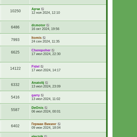
Арчи
10250
12 ноя 2024, 12:10
dr.motor
6486
16 окт 2024, 19:56
Itomis
7993
24 сен 2024, 11:35
Cherepoher
6625
17 июл 2024, 22:30
Fidel
14122
17 июл 2024, 14:17
Anatolij
6332
13 июл 2024, 23:09
garry
5416
13 июл 2024, 11:02
DeOnis
5587
06 июл 2024, 00:01
Герман Викинг
6402
09 июн 2024, 18:04
electrik