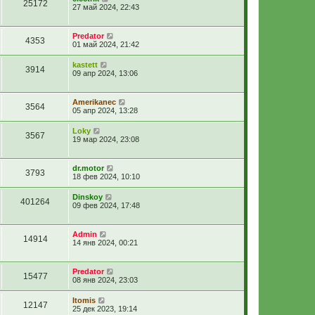
25172
27 май 2024, 22:43
Predator
4353
01 май 2024, 21:42
kastett
3914
09 апр 2024, 13:06
Amerikanec
3564
05 апр 2024, 13:28
Loky
3567
19 мар 2024, 23:08
dr.motor
3793
18 фев 2024, 10:10
Dinskoy
401264
09 фев 2024, 17:48
Admin
14914
14 янв 2024, 00:21
Predator
15477
08 янв 2024, 23:03
Itomis
12147
25 дек 2023, 19:14