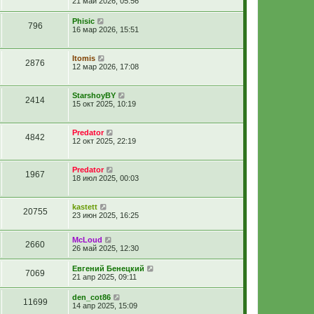
21 май 2026, 05:56
Phisic
796
16 мар 2026, 15:51
Itomis
2876
12 мар 2026, 17:08
StarshoyBY
2414
15 окт 2025, 10:19
Predator
4842
12 окт 2025, 22:19
Predator
1967
18 июл 2025, 00:03
kastett
20755
23 июн 2025, 16:25
McLoud
2660
26 май 2025, 12:30
Евгений Бенецкий
7069
21 апр 2025, 09:11
den_cot86
11699
14 апр 2025, 15:09