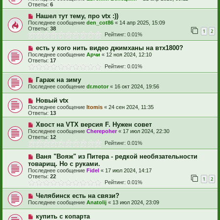
Ответы:
6
Нашел тут тему, про vtx :))
Последнее сообщение
den_cot86
«
14 апр 2025, 15:09
Ответы:
38
1
2
Рейтинг: 0.01%
есть у кого нить видео джимханы на втх1800?
Последнее сообщение
Арчи
«
12 ноя 2024, 12:10
Ответы:
17
Рейтинг: 0.01%
Гараж на зиму
Последнее сообщение
dr.motor
«
16 окт 2024, 19:56
Новый vtx
Последнее сообщение
Itomis
«
24 сен 2024, 11:35
Ответы:
13
Хвост на VTX версия F. Нужен совет
Последнее сообщение
Cherepoher
«
17 июл 2024, 22:30
Ответы:
12
Рейтинг: 0.01%
Ваня "Вояж" из Питера - редкой необязательности
товарищ. Но с руками.
Последнее сообщение
Fidel
«
17 июл 2024, 14:17
Ответы:
22
1
2
Рейтинг: 0.01%
Челябинск есть на связи?
Последнее сообщение
Anatolij
«
13 июл 2024, 23:09
купить с копарта