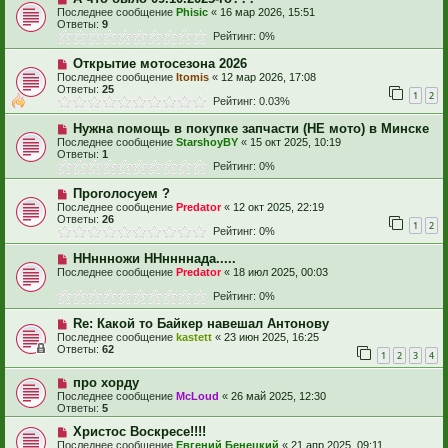
Последнее сообщение
Phisic
«
16 мар 2026, 15:51
Ответы:
9
Рейтинг: 0%
Открытие мотосезона 2026
Последнее сообщение
Itomis
«
12 мар 2026, 17:08
Ответы:
25
1
2
Рейтинг: 0.03%
Нужна помощь в покупке запчасти (НЕ мото) в Минске
Последнее сообщение
StarshoyBY
«
15 окт 2025, 10:19
Ответы:
1
Рейтинг: 0%
Проголосуем ?
Последнее сообщение
Predator
«
12 окт 2025, 22:19
Ответы:
26
1
2
Рейтинг: 0%
ННннножи ННннннада.....
Последнее сообщение
Predator
«
18 июл 2025, 00:03
Рейтинг: 0%
Re: Какой то Байкер навешал Антонову
Последнее сообщение
kastett
«
23 июн 2025, 16:25
Ответы:
62
1
2
3
4
про хорду
Последнее сообщение
McLoud
«
26 май 2025, 12:30
Ответы:
5
Христос Воскресе!!!!
Последнее сообщение
Евгений Бенецкий
«
21 апр 2025, 09:11