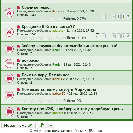
Срачная тема...
Последнее сообщение
Itomis
«
04 мар 2023, 15:29
Ответы:
133
1
4
5
6
7
…
Рейтинг: 0.07%
Крещение !!!Кто купается??
Последнее сообщение
kastett
«
11 янв 2023, 17:52
Ответы:
152
1
5
6
7
8
…
Рейтинг: 0.01%
Заберу ненужные б/у автомобильные покрышки!
Последнее сообщение
beck
«
14 сен 2022, 14:32
Ответы:
7
покраска
Последнее сообщение
Pauk
«
19 авг 2022, 02:43
Ответы:
2
Байк на пару. Пятничное.
Последнее сообщение
Itomis
«
29 июл 2022, 17:13
Ответы:
2
Поможем конному клубу в Мариуполе
Последнее сообщение
kaban50
«
25 июл 2022, 12:38
Рейтинг: 0%
Кастету про ИЭК, шнайдеры и тому подобную хрень
Последнее сообщение
kastett
«
17 июл 2022, 11:55
Ответы:
7
Новая тема
Н
о
в
а
я
т
е
м
а
Отметить все темы как прочтённые
• 1554 темы