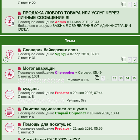
Ответы:
22
1
2
ПРОДАЖА ЛЮБОГО ТОВАРА ИЛИ УСЛУГ ЧЕРЕЗ
ЛИЧНЫЕ СООБЩЕНИЯ !!!
Последнее сообщение
Admin
«
14 мар 2011, 20:43
Добавлено в форуме
ВАЖНЫЕ ОБЪЯВЛЕНИЯ ОТ АДМИНИСТРАЦИИ
КЛУБА
Темы
Словарик байкерских слов
Последнее сообщение
V@h@
«
07 апр 2018, 02:01
Ответы:
31
1
2
Мотопапарацци
Последнее сообщение
Cherepoher
«
Сегодня, 05:49
Ответы:
1081
1
52
53
54
55
…
Рейтинг: 0.1%
суздаль
Последнее сообщение
Predator
«
29 июл 2026, 07:44
Ответы:
8
Рейтинг: 0%
Очистка аудиозаписи от шумов
Последнее сообщение
Старый Социопат
«
10 июл 2026, 13:41
Ответы:
4
Помощь для покатушек
Последнее сообщение
Predator
«
21 май 2026, 05:56
Ответы:
3
А что было 09.10.2025-го???