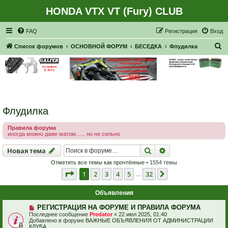
HONDA VTX VT (Fury) CLUB
Регистрация
FAQ
Р
е
г
и
с
т
р
а
ц
и
я
Вход
П
Список форумов
ОСНОВНОЙ ФОРУМ
БЕСЕДКА
Флудилка
о
и
с
к
Флудилка
Правила форума
иногда можно даже матом...... но не сильно
Новая тема
Поиск
Расширенный пои
Н
о
в
а
я
т
е
м
а
Отметить все темы как прочтённые
• 1554 темы
Страница
1
из
32
1
2
3
4
5
32
След.
…
Объявления
РЕГИСТРАЦИЯ НА ФОРУМЕ И ПРАВИЛА ФОРУМА
Последнее сообщение
Predator
«
22 июл 2025, 01:40
Добавлено в форуме
ВАЖНЫЕ ОБЪЯВЛЕНИЯ ОТ АДМИНИСТРАЦИИ
КЛУБА