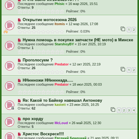
Последнее сообщение
Phisic
«
16 мар 2026, 15:51
Ответы:
9
Рейтинг: 0%
Открытие мотосезона 2026
Последнее сообщение
Itomis
«
12 мар 2026, 17:08
Ответы:
25
1
2
Рейтинг: 0.03%
Нужна помощь в покупке запчасти (НЕ мото) в Минске
Последнее сообщение
StarshoyBY
«
15 окт 2025, 10:19
Ответы:
1
Рейтинг: 0%
Проголосуем ?
Последнее сообщение
Predator
«
12 окт 2025, 22:19
Ответы:
26
1
2
Рейтинг: 0%
ННннножи ННннннада.....
Последнее сообщение
Predator
«
18 июл 2025, 00:03
Рейтинг: 0%
Re: Какой то Байкер навешал Антонову
Последнее сообщение
kastett
«
23 июн 2025, 16:25
Ответы:
62
1
2
3
4
про хорду
Последнее сообщение
McLoud
«
26 май 2025, 12:30
Ответы:
5
Христос Воскресе!!!!
Последнее сообщение
Евгений Бенецкий
«
21 апр 2025, 09:11