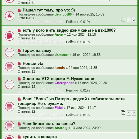
Ответы:
6
Нашел тут тему, про vtx :))
Последнее сообщение
den_cot86
«
14 апр 2025, 15:09
Ответы:
38
1
2
Рейтинг: 0.01%
есть у кого нить видео джимханы на втх1800?
Последнее сообщение
Арчи
«
12 ноя 2024, 12:10
Ответы:
17
Рейтинг: 0.01%
Гараж на зиму
Последнее сообщение
dr.motor
«
16 окт 2024, 19:56
Новый vtx
Последнее сообщение
Itomis
«
24 сен 2024, 11:35
Ответы:
13
Хвост на VTX версия F. Нужен совет
Последнее сообщение
Cherepoher
«
17 июл 2024, 22:30
Ответы:
12
Рейтинг: 0.01%
Ваня "Вояж" из Питера - редкой необязательности
товарищ. Но с руками.
Последнее сообщение
Fidel
«
17 июл 2024, 14:17
Ответы:
22
1
2
Рейтинг: 0.01%
Челябинск есть на связи?
Последнее сообщение
Anatolij
«
13 июл 2024, 23:09
купить с копарта