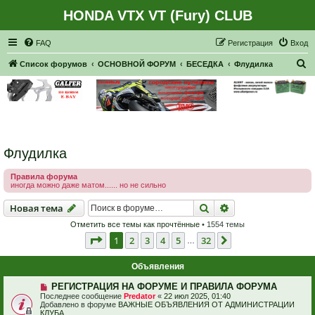
HONDA VTX VT (Fury) CLUB
Регистрация
FAQ
Р
е
г
и
с
т
р
а
ц
и
я
Вход
П
Список форумов
ОСНОВНОЙ ФОРУМ
БЕСЕДКА
Флудилка
о
и
с
к
Флудилка
Правила форума
иногда можно даже матом...... но не сильно
Новая тема
Поиск
Расширенный пои
Н
о
в
а
я
т
е
м
а
Отметить все темы как прочтённые
• 1554 темы
Страница
1
из
32
1
2
3
4
5
32
След.
…
Объявления
РЕГИСТРАЦИЯ НА ФОРУМЕ И ПРАВИЛА ФОРУМА
Последнее сообщение
Predator
«
22 июл 2025, 01:40
Добавлено в форуме
ВАЖНЫЕ ОБЪЯВЛЕНИЯ ОТ АДМИНИСТРАЦИИ
КЛУБА