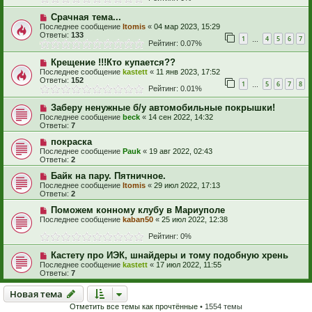
Срачная тема...
Последнее сообщение
Itomis
«
04 мар 2023, 15:29
Ответы:
133
1
4
5
6
7
…
Рейтинг: 0.07%
Крещение !!!Кто купается??
Последнее сообщение
kastett
«
11 янв 2023, 17:52
Ответы:
152
1
5
6
7
8
…
Рейтинг: 0.01%
Заберу ненужные б/у автомобильные покрышки!
Последнее сообщение
beck
«
14 сен 2022, 14:32
Ответы:
7
покраска
Последнее сообщение
Pauk
«
19 авг 2022, 02:43
Ответы:
2
Байк на пару. Пятничное.
Последнее сообщение
Itomis
«
29 июл 2022, 17:13
Ответы:
2
Поможем конному клубу в Мариуполе
Последнее сообщение
kaban50
«
25 июл 2022, 12:38
Рейтинг: 0%
Кастету про ИЭК, шнайдеры и тому подобную хрень
Последнее сообщение
kastett
«
17 июл 2022, 11:55
Ответы:
7
Новая тема
Н
о
в
а
я
т
е
м
а
Отметить все темы как прочтённые
• 1554 темы