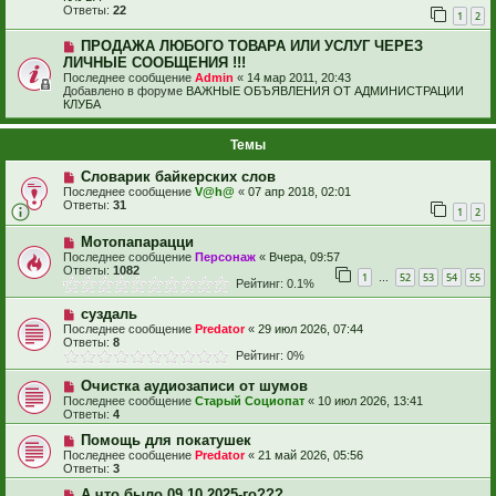
Ответы:
22
1
2
ПРОДАЖА ЛЮБОГО ТОВАРА ИЛИ УСЛУГ ЧЕРЕЗ
ЛИЧНЫЕ СООБЩЕНИЯ !!!
Последнее сообщение
Admin
«
14 мар 2011, 20:43
Добавлено в форуме
ВАЖНЫЕ ОБЪЯВЛЕНИЯ ОТ АДМИНИСТРАЦИИ
КЛУБА
Темы
Словарик байкерских слов
Последнее сообщение
V@h@
«
07 апр 2018, 02:01
Ответы:
31
1
2
Мотопапарацци
Последнее сообщение
Персонаж
«
Вчера, 09:57
Ответы:
1082
1
52
53
54
55
…
Рейтинг: 0.1%
суздаль
Последнее сообщение
Predator
«
29 июл 2026, 07:44
Ответы:
8
Рейтинг: 0%
Очистка аудиозаписи от шумов
Последнее сообщение
Старый Социопат
«
10 июл 2026, 13:41
Ответы:
4
Помощь для покатушек
Последнее сообщение
Predator
«
21 май 2026, 05:56
Ответы:
3
А что было 09.10.2025-го???