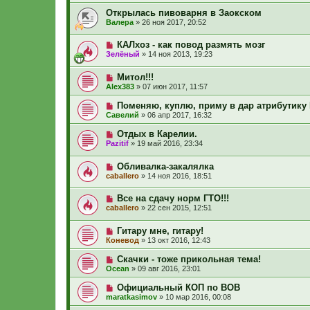
Открылась пивоварня в Заокском
Валера
»
26 ноя 2017, 20:52
КАЛхоз - как повод размять мозг
Зелёный
»
14 ноя 2013, 19:23
Митол!!!
Alex383
»
07 июн 2017, 11:57
Поменяю, куплю, приму в дар атрибутик
Савелий
»
06 апр 2017, 16:32
Отдых в Карелии.
Pazitif
»
19 май 2016, 23:34
Обливалка-закалялка
caballero
»
14 ноя 2016, 18:51
Все на сдачу норм ГТО!!!
caballero
»
22 сен 2015, 12:51
Гитару мне, гитару!
Коневод
»
13 окт 2016, 12:43
Скачки - тоже прикольная тема!
Ocean
»
09 авг 2016, 23:01
Официальный КОП по ВОВ
maratkasimov
»
10 мар 2016, 00:08