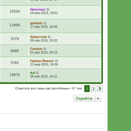
Николаус
15034
15 июл 2015, 18:51
gebbels
12899
17 апр 2015, 16:56
Abbat-tmb
2579
09 апр 2015, 19:32
Centner
6668
01 апр 2015, 00:12
Герман Викинг
5783
21 мар 2015, 16:09
Axl
19876
28 янв 2015, 16:11
1
2
След.
Отметить все темы как прочтённые
• 97 тем
Перейти