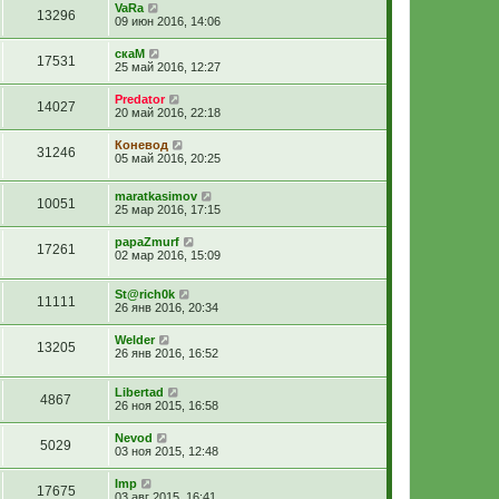
VaRa
13296
09 июн 2016, 14:06
скаМ
17531
25 май 2016, 12:27
Predator
14027
20 май 2016, 22:18
Коневод
31246
05 май 2016, 20:25
maratkasimov
10051
25 мар 2016, 17:15
papaZmurf
17261
02 мар 2016, 15:09
St@rich0k
11111
26 янв 2016, 20:34
Welder
13205
26 янв 2016, 16:52
Libertad
4867
26 ноя 2015, 16:58
Nevod
5029
03 ноя 2015, 12:48
Imp
17675
03 авг 2015, 16:41