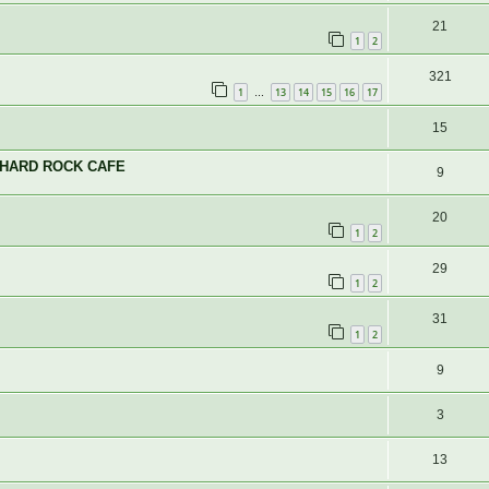
21
1
2
321
1
13
14
15
16
17
…
15
у HARD ROCK CAFE
9
20
1
2
29
1
2
31
1
2
9
3
13