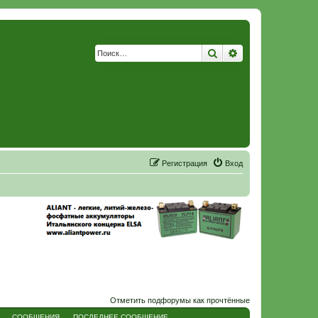
Поиск
Расширенный по
Р
е
г
и
с
т
р
а
ц
и
я
Вход
Отметить подфорумы как прочтённые
СООБЩЕНИЯ
ПОСЛЕДНЕЕ СООБЩЕНИЕ