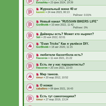
Evrashka
»
23 фев 2024, 19:39
Журнальный мини 40 кг
kastett
»
24 янв 2023, 00:13
Рейтинг: 0.01%
Новый канал "RUSSIAN BIKERS LIFE"
Gor$hokk
»
10 июн 2022, 11:42
Рейтинг: 0%
Дайверы есть? Может кто ныряет?
Sdt
»
20 ноя 2022, 02:01
"Evan Tricks" Как я увлёкся DIY.
Gor$hokk
»
18 авг 2020, 11:15
любители баскетбола есть?
Гексоген
»
11 ноя 2021, 21:22
Есть ли у нас парашютисты?
Гексоген
»
20 сен 2021, 22:03
Мир танков.
timur
»
20 мар 2012, 10:52
О ножах
caballero
»
08 фев 2021, 16:43
Есть тут самогонщики?
timur
»
27 мар 2019, 13:24