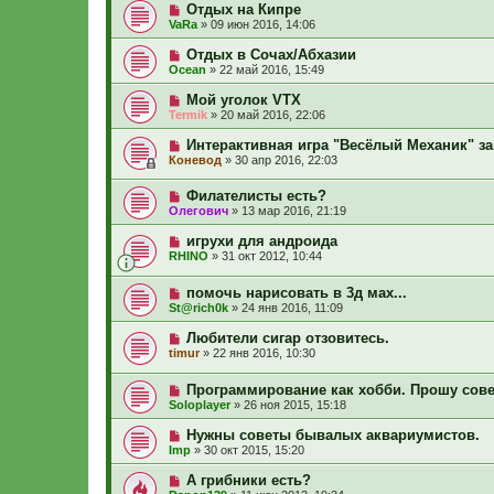
Отдых на Кипре
VaRa
»
09 июн 2016, 14:06
Отдых в Сочах/Абхазии
Ocean
»
22 май 2016, 15:49
Мой уголок VTX
Termik
»
20 май 2016, 22:06
Интерактивная игра "Весёлый Механик" за
Коневод
»
30 апр 2016, 22:03
Филателисты есть?
Олегович
»
13 мар 2016, 21:19
игрухи для андроида
RHINO
»
31 окт 2012, 10:44
помочь нарисовать в 3д мах...
St@rich0k
»
24 янв 2016, 11:09
Любители сигар отзовитесь.
timur
»
22 янв 2016, 10:30
Программирование как хобби. Прошу сове
Soloplayer
»
26 ноя 2015, 15:18
Нужны советы бывалых аквариумистов.
Imp
»
30 окт 2015, 15:20
А грибники есть?