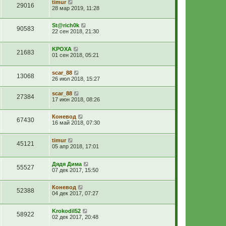
timur
29016
28 мар 2019, 11:28
St@rich0k
90583
22 сен 2018, 21:30
KPOXA
21683
01 сен 2018, 05:21
scar_88
13068
26 июл 2018, 15:27
scar_88
27384
17 июн 2018, 08:26
Коневод
67430
16 май 2018, 07:30
timur
45121
05 апр 2018, 17:01
Дядя Дима
55527
07 дек 2017, 15:50
Коневод
52388
04 дек 2017, 07:27
Krokodil52
58922
02 дек 2017, 20:48