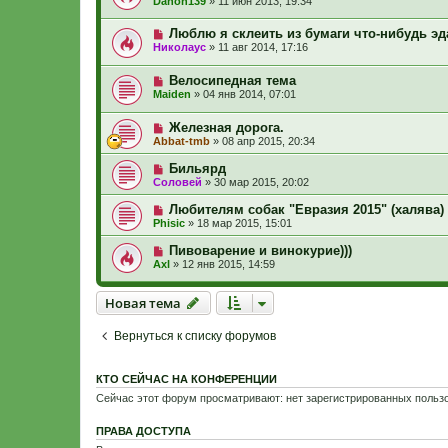
Danon139
»
11 июн 2013, 19:34
Люблю я склеить из бумаги что-нибудь эда
Николаус
»
11 авг 2014, 17:16
Велосипедная тема
Maiden
»
04 янв 2014, 07:01
Железная дорога.
Abbat-tmb
»
08 апр 2015, 20:34
Бильярд
Соловей
»
30 мар 2015, 20:02
Любителям собак "Евразия 2015" (халява)
Phisic
»
18 мар 2015, 15:01
Пивоварение и винокурие)))
Axl
»
12 янв 2015, 14:59
Новая тема
Н
о
в
а
я
т
е
м
а
Вернуться к списку форумов
КТО СЕЙЧАС НА КОНФЕРЕНЦИИ
Сейчас этот форум просматривают: нет зарегистрированных пользо
ПРАВА ДОСТУПА