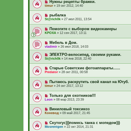
Нужны рецепты бражки.
timur
»
19 окт 2012, 14:40
рыбалка
St@rich0k
»
27 июл 2011, 13:54
Помогите с выбором видеокамеры
KPOXA
»
12 сен 2017, 13:11
Мебель в Дом.
vladimir
»
26 июл 2018, 14:03
ЭЛЕКТРО-велосипед, своими руками.
St@rich0k
»
14 янв 2018, 22:40
Старые Советские фотоаппараты......
Predator
»
28 окт 2011, 00:58
Пытаюсь раскрутить свой канал на Ютуб.
timur
»
24 окт 2017, 13:12
Только для охотников!!!
Leon
»
08 мар 2013, 23:39
Виниловый токсикоз
Коневод
»
09 май 2017, 21:45
Скутогус)))помесь танка с мопедом)))
Mosrentgen
»
22 окт 2014, 21:31