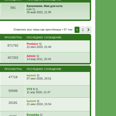
Креативим. Имя для кота
591
П
Lev
е
26 май 2022, 11:39
р
е
й
т
и
1
2
След.
Отметить все темы как прочтённые
• 97 тем
к
п
о
ПРОСМОТРЫ
ПОСЛЕДНЕЕ СООБЩЕНИЕ
с
л
Predator
871792
е
22 июл 2025, 01:40
д
н
е
Admin
457302
м
14 мар 2011, 20:43
у
с
о
ПРОСМОТРЫ
ПОСЛЕДНЕЕ СООБЩЕНИЕ
о
б
kastett
47718
щ
07 июл 2026, 20:01
е
н
и
VTX S
ю
50599
11 апр 2026, 21:47
kastett
20181
21 июн 2024, 15:54
Evrashka