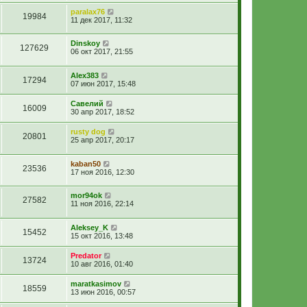
paralax76
19984
11 дек 2017, 11:32
Dinskoy
127629
06 окт 2017, 21:55
Alex383
17294
07 июн 2017, 15:48
Савелий
16009
30 апр 2017, 18:52
rusty dog
20801
25 апр 2017, 20:17
kaban50
23536
17 ноя 2016, 12:30
mor94ok
27582
11 ноя 2016, 22:14
Aleksey_K
15452
15 окт 2016, 13:48
Predator
13724
10 авг 2016, 01:40
maratkasimov
18559
13 июн 2016, 00:57