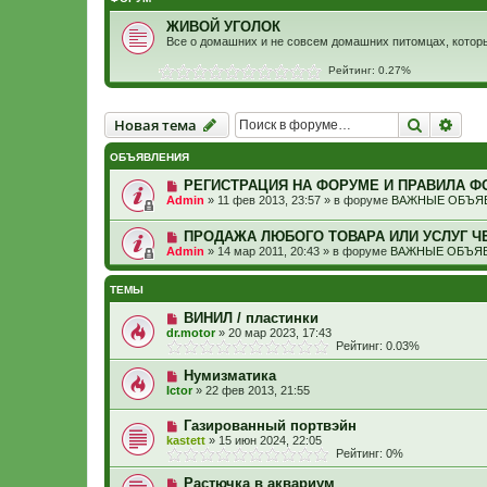
ЖИВОЙ УГОЛОК
Все о домашних и не совсем домашних питомцах, котор
Рейтинг: 0.27%
Новая тема
Поиск
Рас
Н
о
в
а
я
т
е
м
а
ОБЪЯВЛЕНИЯ
РЕГИСТРАЦИЯ НА ФОРУМЕ И ПРАВИЛА Ф
Admin
»
11 фев 2013, 23:57
» в форуме
ВАЖНЫЕ ОБЪЯВ
ПРОДАЖА ЛЮБОГО ТОВАРА ИЛИ УСЛУГ Ч
Admin
»
14 мар 2011, 20:43
» в форуме
ВАЖНЫЕ ОБЪЯВ
ТЕМЫ
ВИНИЛ / пластинки
dr.motor
»
20 мар 2023, 17:43
Рейтинг: 0.03%
Нумизматика
Ictor
»
22 фев 2013, 21:55
Газированный портвэйн
kastett
»
15 июн 2024, 22:05
Рейтинг: 0%
Растючка в аквариум