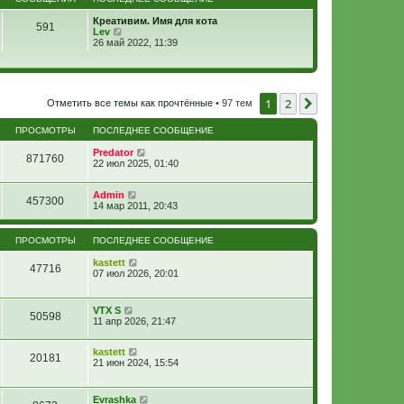
Креативим. Имя для кота
591
П
Lev
е
26 май 2022, 11:39
р
е
й
т
и
1
2
След.
Отметить все темы как прочтённые
• 97 тем
к
п
о
ПРОСМОТРЫ
ПОСЛЕДНЕЕ СООБЩЕНИЕ
с
л
Predator
871760
е
22 июл 2025, 01:40
д
н
е
Admin
457300
м
14 мар 2011, 20:43
у
с
о
ПРОСМОТРЫ
ПОСЛЕДНЕЕ СООБЩЕНИЕ
о
б
kastett
47716
щ
07 июл 2026, 20:01
е
н
и
VTX S
ю
50598
11 апр 2026, 21:47
kastett
20181
21 июн 2024, 15:54
Evrashka