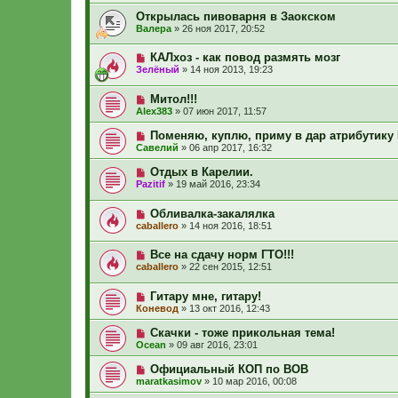
Открылась пивоварня в Заокском
Валера
»
26 ноя 2017, 20:52
КАЛхоз - как повод размять мозг
Зелёный
»
14 ноя 2013, 19:23
Митол!!!
Alex383
»
07 июн 2017, 11:57
Поменяю, куплю, приму в дар атрибутик
Савелий
»
06 апр 2017, 16:32
Отдых в Карелии.
Pazitif
»
19 май 2016, 23:34
Обливалка-закалялка
caballero
»
14 ноя 2016, 18:51
Все на сдачу норм ГТО!!!
caballero
»
22 сен 2015, 12:51
Гитару мне, гитару!
Коневод
»
13 окт 2016, 12:43
Скачки - тоже прикольная тема!
Ocean
»
09 авг 2016, 23:01
Официальный КОП по ВОВ
maratkasimov
»
10 мар 2016, 00:08