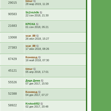
timur
29015
28 мар 2019, 11:28
St@rich0k
90583
22 сен 2018, 21:30
KPOXA
21683
01 сен 2018, 05:21
scar_88
13068
26 июл 2018, 15:27
scar_88
27383
17 июн 2018, 08:26
Коневод
67429
16 май 2018, 07:30
timur
45121
05 апр 2018, 17:01
Дядя Дима
55526
07 дек 2017, 15:50
Коневод
52388
04 дек 2017, 07:27
Krokodil52
58922
02 дек 2017, 20:48