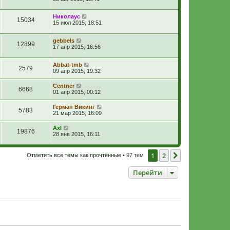
Николаус
15034
15 июл 2015, 18:51
gebbels
12899
17 апр 2015, 16:56
Abbat-tmb
2579
09 апр 2015, 19:32
Centner
6668
01 апр 2015, 00:12
Герман Викинг
5783
21 мар 2015, 16:09
Axl
19876
28 янв 2015, 16:11
1
2
След.
Отметить все темы как прочтённые
• 97 тем
Перейти