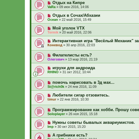
Отдых на Кипре
VaRa
»
09 июн 2016, 14:06
Отдых в Сочах/Абхазии
Ocean
»
22 май 2016, 15:49
Мой уголок VTX
Termik
»
20 май 2016, 22:06
Интерактивная игра "Весёлый Механик" за
Коневод
»
30 апр 2016, 22:03
Филателисты есть?
Олегович
»
13 мар 2016, 21:19
игрухи для андроида
RHINO
»
31 окт 2012, 10:44
помочь нарисовать в 3д мах...
St@rich0k
»
24 янв 2016, 11:09
Любители сигар отзовитесь.
timur
»
22 янв 2016, 10:30
Программирование как хобби. Прошу сове
Soloplayer
»
26 ноя 2015, 15:18
Нужны советы бывалых аквариумистов.
Imp
»
30 окт 2015, 15:20
А грибники есть?