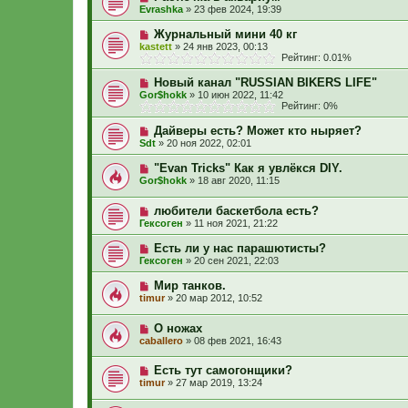
Evrashka
»
23 фев 2024, 19:39
Журнальный мини 40 кг
kastett
»
24 янв 2023, 00:13
Рейтинг: 0.01%
Новый канал "RUSSIAN BIKERS LIFE"
Gor$hokk
»
10 июн 2022, 11:42
Рейтинг: 0%
Дайверы есть? Может кто ныряет?
Sdt
»
20 ноя 2022, 02:01
"Evan Tricks" Как я увлёкся DIY.
Gor$hokk
»
18 авг 2020, 11:15
любители баскетбола есть?
Гексоген
»
11 ноя 2021, 21:22
Есть ли у нас парашютисты?
Гексоген
»
20 сен 2021, 22:03
Мир танков.
timur
»
20 мар 2012, 10:52
О ножах
caballero
»
08 фев 2021, 16:43
Есть тут самогонщики?
timur
»
27 мар 2019, 13:24