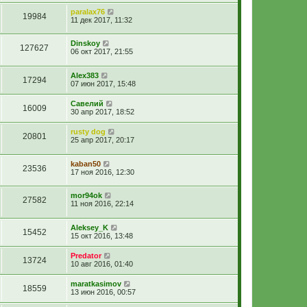
paralax76
19984
11 дек 2017, 11:32
Dinskoy
127627
06 окт 2017, 21:55
Alex383
17294
07 июн 2017, 15:48
Савелий
16009
30 апр 2017, 18:52
rusty dog
20801
25 апр 2017, 20:17
kaban50
23536
17 ноя 2016, 12:30
mor94ok
27582
11 ноя 2016, 22:14
Aleksey_K
15452
15 окт 2016, 13:48
Predator
13724
10 авг 2016, 01:40
maratkasimov
18559
13 июн 2016, 00:57