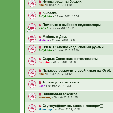
Нужны рецепты бражки.
timur
»
19 окт 2012, 14:40
рыбалка
St@rich0k
»
27 июл 2011, 13:54
Помогите с выбором видеокамеры
KPOXA
»
12 сен 2017, 13:11
Мебель в Дом.
vladimir
»
26 июл 2018, 14:03
ЭЛЕКТРО-велосипед, своими руками.
St@rich0k
»
14 янв 2018, 22:40
Старые Советские фотоаппараты......
Predator
»
28 окт 2011, 00:58
Пытаюсь раскрутить свой канал на Ютуб.
timur
»
24 окт 2017, 13:12
Только для охотников!!!
Leon
»
08 мар 2013, 23:39
Виниловый токсикоз
Коневод
»
09 май 2017, 21:45
Скутогус)))помесь танка с мопедом)))
Mosrentgen
»
22 окт 2014, 21:31