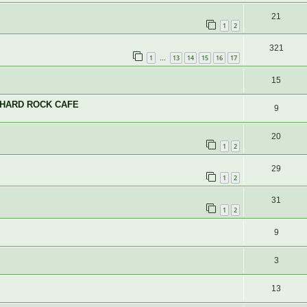
21
1
2
321
1
13
14
15
16
17
…
15
у HARD ROCK CAFE
9
20
1
2
29
1
2
31
1
2
9
3
13