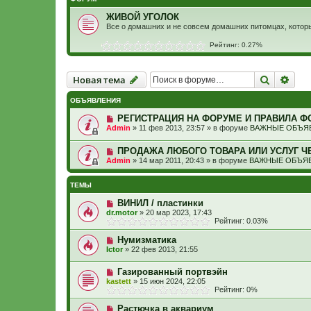
ЖИВОЙ УГОЛОК
Все о домашних и не совсем домашних питомцах, котор
Рейтинг: 0.27%
Новая тема
Поиск
Рас
Н
о
в
а
я
т
е
м
а
ОБЪЯВЛЕНИЯ
РЕГИСТРАЦИЯ НА ФОРУМЕ И ПРАВИЛА Ф
Admin
»
11 фев 2013, 23:57
» в форуме
ВАЖНЫЕ ОБЪЯВ
ПРОДАЖА ЛЮБОГО ТОВАРА ИЛИ УСЛУГ Ч
Admin
»
14 мар 2011, 20:43
» в форуме
ВАЖНЫЕ ОБЪЯВ
ТЕМЫ
ВИНИЛ / пластинки
dr.motor
»
20 мар 2023, 17:43
Рейтинг: 0.03%
Нумизматика
Ictor
»
22 фев 2013, 21:55
Газированный портвэйн
kastett
»
15 июн 2024, 22:05
Рейтинг: 0%
Растючка в аквариум