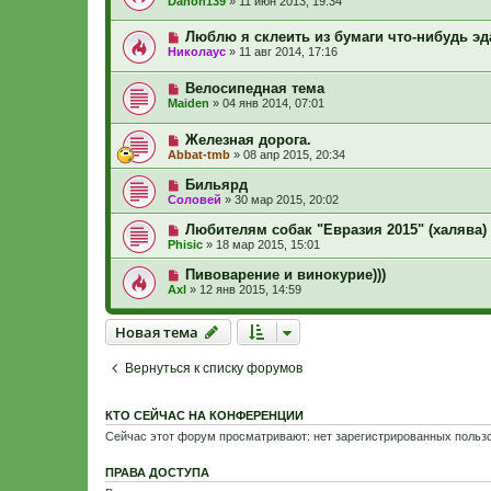
Danon139
»
11 июн 2013, 19:34
Люблю я склеить из бумаги что-нибудь эда
Николаус
»
11 авг 2014, 17:16
Велосипедная тема
Maiden
»
04 янв 2014, 07:01
Железная дорога.
Abbat-tmb
»
08 апр 2015, 20:34
Бильярд
Соловей
»
30 мар 2015, 20:02
Любителям собак "Евразия 2015" (халява)
Phisic
»
18 мар 2015, 15:01
Пивоварение и винокурие)))
Axl
»
12 янв 2015, 14:59
Новая тема
Н
о
в
а
я
т
е
м
а
Вернуться к списку форумов
КТО СЕЙЧАС НА КОНФЕРЕНЦИИ
Сейчас этот форум просматривают: нет зарегистрированных пользо
ПРАВА ДОСТУПА