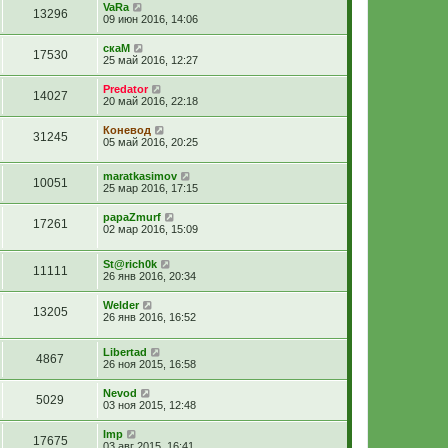
VaRa
13296
09 июн 2016, 14:06
скаМ
17530
25 май 2016, 12:27
Predator
14027
20 май 2016, 22:18
Коневод
31245
05 май 2016, 20:25
maratkasimov
10051
25 мар 2016, 17:15
papaZmurf
17261
02 мар 2016, 15:09
St@rich0k
11111
26 янв 2016, 20:34
Welder
13205
26 янв 2016, 16:52
Libertad
4867
26 ноя 2015, 16:58
Nevod
5029
03 ноя 2015, 12:48
Imp
17675
03 авг 2015, 16:41