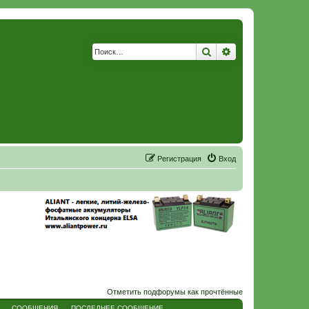
Поиск
Расширенный по
Р
е
г
и
с
т
р
а
ц
и
я
Вход
Отметить подфорумы как прочтённые
СООБЩЕНИЯ
ПОСЛЕДНЕЕ СООБЩЕНИЕ