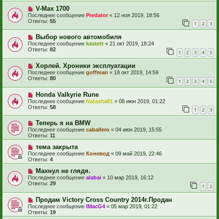
V-Max 1700
Последнее сообщение
Predator
«
12 ноя 2019, 18:56
Ответы:
55
1
2
3
Выбор нового автомобиля
Последнее сообщение
kastett
«
21 окт 2019, 18:24
Ответы:
82
1
2
3
4
5
Хорлей. Хроники эксплуатации
Последнее сообщение
goffman
«
18 окт 2019, 14:59
Ответы:
80
1
2
3
4
5
Honda Valkyrie Rune
Последнее сообщение
Natasha81
«
08 июн 2019, 01:22
Ответы:
58
1
2
3
Теперь я на BMW
Последнее сообщение
caballero
«
04 июн 2019, 15:55
Ответы:
11
тема закрыта
Последнее сообщение
Коневод
«
09 май 2019, 22:46
Ответы:
4
Махнул не глядя.
Последнее сообщение
alabai
«
10 мар 2019, 16:12
Ответы:
29
1
2
Продам Victory Cross Country 2014г.Продан
Последнее сообщение
IMacG4
«
05 мар 2019, 01:22
Ответы:
19