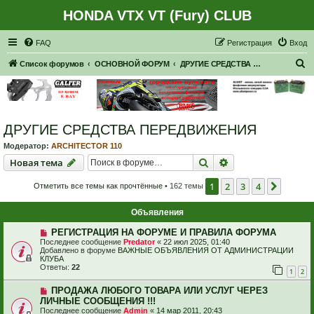
HONDA VTX VT (Fury) CLUB
Регистрация
FAQ
Р
е
г
и
с
т
р
а
ц
и
я
Вход
П
Список форумов
ОСНОВНОЙ ФОРУМ
ДРУГИЕ СРЕДСТВА ПЕРЕДВИЖЕНИЯ
о
и
с
ДРУГИЕ СРЕДСТВА ПЕРЕДВИЖЕНИЯ
к
Модератор:
ARCHITECTOR 110
Новая тема
Поиск
Расширенный пои
Н
о
в
а
я
т
е
м
а
1
2
3
4
След.
Отметить все темы как прочтённые
• 162 темы
Объявления
РЕГИСТРАЦИЯ НА ФОРУМЕ И ПРАВИЛА ФОРУМА
Последнее сообщение
Predator
«
22 июл 2025, 01:40
Добавлено в форуме
ВАЖНЫЕ ОБЪЯВЛЕНИЯ ОТ АДМИНИСТРАЦИИ
КЛУБА
Ответы:
22
1
2
ПРОДАЖА ЛЮБОГО ТОВАРА ИЛИ УСЛУГ ЧЕРЕЗ
ЛИЧНЫЕ СООБЩЕНИЯ !!!
Последнее сообщение
Admin
«
14 мар 2011, 20:43