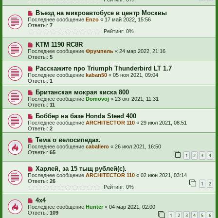
Въезд на микроавтобусе в центр Москвы
Последнее сообщение
Enzo
«
17 май 2022, 15:56
Ответы:
7
Рейтинг: 0%
KTM 1190 RC8R
Последнее сообщение
Фрумпель
«
24 мар 2022, 21:16
Ответы:
5
Расскажите про Triumph Thunderbird LT 1.7
Последнее сообщение
kaban50
«
05 ноя 2021, 09:04
Ответы:
1
Британская мокрая киска 800
Последнее сообщение
Domovoj
«
23 окт 2021, 11:31
Ответы:
11
Боббер на базе Honda Steed 400
Последнее сообщение
ARCHITECTOR 110
«
29 июл 2021, 08:51
Ответы:
2
Тема о велосипедах.
Последнее сообщение
caballero
«
26 июл 2021, 16:50
Ответы:
65
1
2
3
4
Харлей, за 15 тыщ рублей(с).
Последнее сообщение
ARCHITECTOR 110
«
02 июн 2021, 03:14
Ответы:
26
1
2
Рейтинг: 0%
4х4
Последнее сообщение
Hunter
«
04 мар 2021, 02:00
Ответы:
109
1
2
3
4
5
6