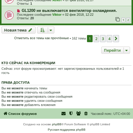
Ответы:
1
GL1200 не выключается вентилятор охлаждения.
Последнее сообщение
Viktor
«
02 фев 2018, 12:22
Ответы:
20
1
2
Новая тема
Н
о
в
а
я
т
е
м
а
1
2
3
4
След.
Отметить все темы как прочтённые
• 162 темы
Перейти
КТО СЕЙЧАС НА КОНФЕРЕНЦИИ
Сейчас этот форум просматривают: нет зарегистрированных пользователей и 1
гость
ПРАВА ДОСТУПА
Вы
не можете
начинать темы
Вы
не можете
отвечать на сообщения
Вы
не можете
редактировать свои сообщения
Вы
не можете
удалять свои сообщения
Вы
не можете
добавлять вложения
Список форумов
Часовой пояс:
UTC+04:00
Создано на основе
phpBB
® Forum Software © phpBB Limited
Русская поддержка phpBB