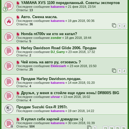
YAMAHA XVS 1100 переделанный. Советы экспертов
Последнее сообщение
kabanera
«
21 фев 2019, 23:54
Ответы:
13
Авто. Смена масла.
Последнее сообщение
kabanera
«
19 дек 2018, 00:36
Ответы:
36
1
2
Honda nt700v ни кто не катал?
Последнее сообщение
zonder
«
18 дек 2018, 18:44
Ответы:
5
Harley Davidson Road Glide 2006. Продан
Последнее сообщение
DJ_Garry
«
23 ноя 2018, 17:32
Ответы:
2
Чей конь на авто ру, отзовись ?
Последнее сообщение
Ekklesiarh
«
23 ноя 2018, 15:50
Ответы:
25
1
2
Продам Harley Davidson.продан.
Последнее сообщение
kabanera
«
14 ноя 2018, 01:20
Ответы:
4
Друзья, у меня в стойле еще один конь! DR800S BIG
Последнее сообщение
ulvvar
«
13 ноя 2018, 16:02
Ответы:
4
Продам Suzuki Gsx-R 1997г.
Последнее сообщение
kabanera
«
19 окт 2018, 14:22
Я купил себе харлей дэвидсон :-)
Последнее сообщение
kabanera
«
30 сен 2018, 01:39
Ответы:
504
1
23
24
25
26
…