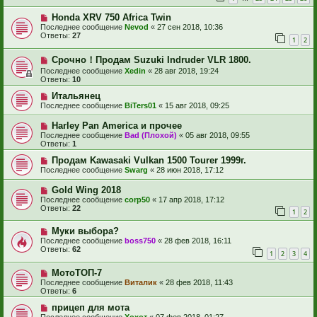
Honda XRV 750 Africa Twin
Последнее сообщение
Nevod
«
27 сен 2018, 10:36
Ответы:
27
1
2
Срочно！Продам Suzuki Indruder VLR 1800.
Последнее сообщение
Xedin
«
28 авг 2018, 19:24
Ответы:
10
Итальянец
Последнее сообщение
BiTers01
«
15 авг 2018, 09:25
Harley Pan America и прочее
Последнее сообщение
Bad (Плохой)
«
05 авг 2018, 09:55
Ответы:
1
Продам Kawasaki Vulkan 1500 Tourer 1999г.
Последнее сообщение
Swarg
«
28 июн 2018, 17:12
Gold Wing 2018
Последнее сообщение
corp50
«
17 апр 2018, 17:12
Ответы:
22
1
2
Муки выбора?
Последнее сообщение
boss750
«
28 фев 2018, 16:11
Ответы:
62
1
2
3
4
МотоТОП-7
Последнее сообщение
Виталик
«
28 фев 2018, 11:43
Ответы:
6
прицеп для мота
Последнее сообщение
Хохот
«
07 фев 2018, 01:27