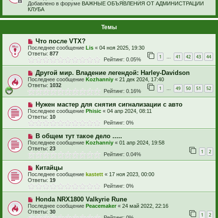
Добавлено в форуме
ВАЖНЫЕ ОБЪЯВЛЕНИЯ ОТ АДМИНИСТРАЦИИ
КЛУБА
Темы
Что после VTX?
Последнее сообщение
Lis
«
04 ноя 2025, 19:30
Ответы:
877
1
41
42
43
44
…
Рейтинг: 0.05%
Другой мир. Владение легендой: Harley-Davidson
Последнее сообщение
Kozhanniy
«
21 дек 2024, 17:40
Ответы:
1032
1
49
50
51
52
…
Рейтинг: 0.16%
Нужен мастер для снятия сигнализации с авто
Последнее сообщение
Phisic
«
04 апр 2024, 08:11
Ответы:
10
Рейтинг: 0%
В общем тут такое дело .....
Последнее сообщение
Kozhanniy
«
01 апр 2024, 19:58
Ответы:
23
1
2
Рейтинг: 0.04%
Китайцы
Последнее сообщение
kastett
«
17 ноя 2023, 00:00
Ответы:
19
Рейтинг: 0%
Honda NRX1800 Valkyrie Rune
Последнее сообщение
Peacemaker
«
24 май 2022, 22:16
Ответы:
30
1
2
Рейтинг: 0%