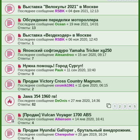
Выставка "Велокульт 2021" в Москве
Последнее сообщение
RSBK
«
04 фев 2021, 12:13
Обсуждение переделки мотороллера
Последнее сообщение
Ocean
«
19 янв 2021, 14:01
Ответы:
13
Выставка «Вездеходер» в Москве
Последнее сообщение
RSBK
«
06 ноя 2020, 12:43
Ответы:
1
Японский софтэндуро Yamaha Tricker xg250
Последнее сообщение
Alexandroo
«
15 окт 2020, 09:17
Ответы:
7
Нужна помощь! Город Сургут!
Последнее сообщение
Pauk
«
11 сен 2020, 10:40
Ответы:
9
Продам Victory Cross Country Magnum.
Последнее сообщение
cosmik1961
«
11 фев 2020, 06:15
Ответы:
2
Jawa 354 1960 гв!
Последнее сообщение
DeOnis
«
27 янв 2020, 14:36
Ответы:
82
1
2
3
4
5
[Продан] Vulcan Voyager 1700 ABS
Последнее сообщение
Alliensein
«
14 янв 2020, 16:41
Ответы:
4
Продам Hyundai Galloper , брутальный внедорожник.
Последнее сообщение
Cherepoher
«
20 дек 2019, 16:24
Ответы:
6