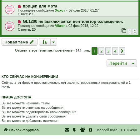
прицеп для мота
Последнее сообщение
Хохот
«
07 фев 2018, 01:27
Ответы:
1
GL1200 не выключается вентилятор охлаждения.
Последнее сообщение
Viktor
«
02 фев 2018, 12:22
Ответы:
20
1
2
Новая тема
Н
о
в
а
я
т
е
м
а
1
2
3
4
След.
Отметить все темы как прочтённые
• 162 темы
Перейти
КТО СЕЙЧАС НА КОНФЕРЕНЦИИ
Сейчас этот форум просматривают: нет зарегистрированных пользователей и 1
гость
ПРАВА ДОСТУПА
Вы
не можете
начинать темы
Вы
не можете
отвечать на сообщения
Вы
не можете
редактировать свои сообщения
Вы
не можете
удалять свои сообщения
Вы
не можете
добавлять вложения
Список форумов
Часовой пояс:
UTC+04:00