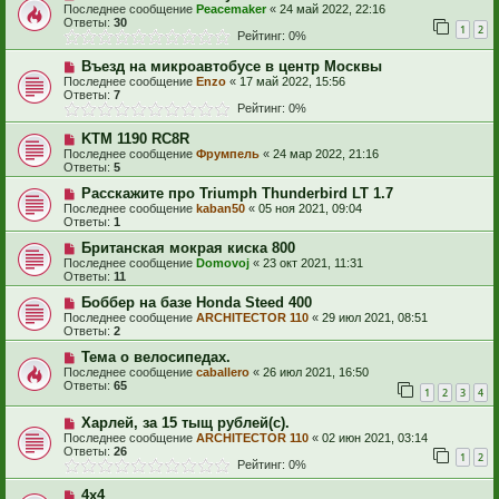
Последнее сообщение
Peacemaker
«
24 май 2022, 22:16
Ответы:
30
1
2
Рейтинг: 0%
Въезд на микроавтобусе в центр Москвы
Последнее сообщение
Enzo
«
17 май 2022, 15:56
Ответы:
7
Рейтинг: 0%
KTM 1190 RC8R
Последнее сообщение
Фрумпель
«
24 мар 2022, 21:16
Ответы:
5
Расскажите про Triumph Thunderbird LT 1.7
Последнее сообщение
kaban50
«
05 ноя 2021, 09:04
Ответы:
1
Британская мокрая киска 800
Последнее сообщение
Domovoj
«
23 окт 2021, 11:31
Ответы:
11
Боббер на базе Honda Steed 400
Последнее сообщение
ARCHITECTOR 110
«
29 июл 2021, 08:51
Ответы:
2
Тема о велосипедах.
Последнее сообщение
caballero
«
26 июл 2021, 16:50
Ответы:
65
1
2
3
4
Харлей, за 15 тыщ рублей(с).
Последнее сообщение
ARCHITECTOR 110
«
02 июн 2021, 03:14
Ответы:
26
1
2
Рейтинг: 0%
4х4