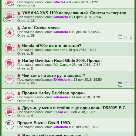
Последнее сообщение
IMacG4
«
05 мар 2019, 01:22
Ответы:
19
YAMAHA XVS 1100 переделанный. Советы экспертов
Последнее сообщение
kabanera
«
21 фев 2019, 23:54
Ответы:
13
Авто. Смена масла.
Последнее сообщение
kabanera
«
19 дек 2018, 00:36
Ответы:
36
1
2
Honda nt700v ни кто не катал?
Последнее сообщение
zonder
«
18 дек 2018, 18:44
Ответы:
5
Harley Davidson Road Glide 2006. Продан
Последнее сообщение
DJ_Garry
«
23 ноя 2018, 17:32
Ответы:
2
Чей конь на авто ру, отзовись ?
Последнее сообщение
Ekklesiarh
«
23 ноя 2018, 15:50
Ответы:
25
1
2
Продам Harley Davidson.продан.
Последнее сообщение
kabanera
«
14 ноя 2018, 01:20
Ответы:
4
Друзья, у меня в стойле еще один конь! DR800S BIG
Последнее сообщение
ulvvar
«
13 ноя 2018, 16:02
Ответы:
4
Продам Suzuki Gsx-R 1997г.
Последнее сообщение
kabanera
«
19 окт 2018, 14:22
Я купил себе харлей дэвидсон :-)