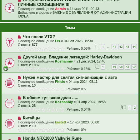
ЛИЧНЫЕ СООБЩЕНИЯ !!!
Последнее сообщение
Admin
«
14 мар 2011, 20:43
Добавлено в форуме
ВАЖНЫЕ ОБЪЯВЛЕНИЯ ОТ АДМИНИСТРАЦИИ
КЛУБА
Темы
Что после VTX?
Последнее сообщение
Lis
«
04 ноя 2025, 19:30
Ответы:
877
1
41
42
43
44
…
Рейтинг: 0.05%
Другой мир. Владение легендой: Harley-Davidson
Последнее сообщение
Kozhanniy
«
21 дек 2024, 17:40
Ответы:
1032
1
49
50
51
52
…
Рейтинг: 0.16%
Нужен мастер для снятия сигнализации с авто
Последнее сообщение
Phisic
«
04 апр 2024, 08:11
Ответы:
10
Рейтинг: 0%
В общем тут такое дело .....
Последнее сообщение
Kozhanniy
«
01 апр 2024, 19:58
Ответы:
23
1
2
Рейтинг: 0.04%
Китайцы
Последнее сообщение
kastett
«
17 ноя 2023, 00:00
Ответы:
19
Рейтинг: 0%
Honda NRX1800 Valkyrie Rune