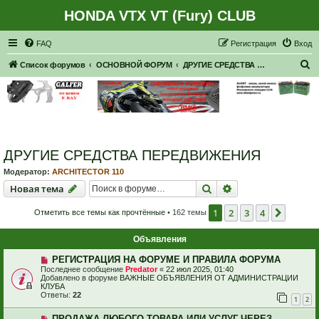
HONDA VTX VT (Fury) CLUB
Регистрация
FAQ
Р
е
г
и
с
т
р
а
ц
и
я
Вход
П
Список форумов
ОСНОВНОЙ ФОРУМ
ДРУГИЕ СРЕДСТВА ПЕРЕДВИЖЕНИЯ
о
и
с
к
ДРУГИЕ СРЕДСТВА ПЕРЕДВИЖЕНИЯ
Модератор:
ARCHITECTOR 110
Новая тема
Поиск
Расширенный пои
Н
о
в
а
я
т
е
м
а
1
2
3
4
След.
Отметить все темы как прочтённые
• 162 темы
Объявления
РЕГИСТРАЦИЯ НА ФОРУМЕ И ПРАВИЛА ФОРУМА
Последнее сообщение
Predator
«
22 июл 2025, 01:40
Добавлено в форуме
ВАЖНЫЕ ОБЪЯВЛЕНИЯ ОТ АДМИНИСТРАЦИИ
КЛУБА
Ответы:
22
1
2
ПРОДАЖА ЛЮБОГО ТОВАРА ИЛИ УСЛУГ ЧЕРЕЗ