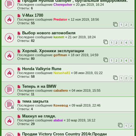
Продам Hyundai Galloper , брутальный внедорожник.
Последнее сообщение
Cherepoher
«
20 дек 2019, 16:24
Ответы:
6
V-Max 1700
Последнее сообщение
Predator
«
12 ноя 2019, 18:56
Ответы:
55
1
2
3
Выбор нового автомобиля
Последнее сообщение
kastett
«
21 окт 2019, 18:24
Ответы:
82
1
2
3
4
5
Хорлей. Хроники эксплуатации
Последнее сообщение
goffman
«
18 окт 2019, 14:59
Ответы:
80
1
2
3
4
5
Honda Valkyrie Rune
Последнее сообщение
Natasha81
«
08 июн 2019, 01:22
Ответы:
58
1
2
3
Теперь я на BMW
Последнее сообщение
caballero
«
04 июн 2019, 15:55
Ответы:
11
тема закрыта
Последнее сообщение
Коневод
«
09 май 2019, 22:46
Ответы:
4
Махнул не глядя.
Последнее сообщение
alabai
«
10 мар 2019, 16:12
Ответы:
29
1
2
Продам Victory Cross Country 2014г.Продан