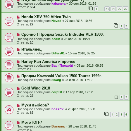
Последнее сообщение
kabanera
«
30 сен 2018, 01:39
Ответы:
504
1
23
24
25
26
…
Honda XRV 750 Africa Twin
Последнее сообщение
Nevod
«
27 сен 2018, 10:36
Ответы:
27
1
2
Срочно！Продам Suzuki Indruder VLR 1800.
Последнее сообщение
Xedin
«
28 авг 2018, 19:24
Ответы:
10
Итальянец
Последнее сообщение
BiTers01
«
15 авг 2018, 09:25
Harley Pan America и прочее
Последнее сообщение
Bad (Плохой)
«
05 авг 2018, 09:55
Ответы:
1
Продам Kawasaki Vulkan 1500 Tourer 1999г.
Последнее сообщение
Swarg
«
28 июн 2018, 17:12
Gold Wing 2018
Последнее сообщение
corp50
«
17 апр 2018, 17:12
Ответы:
22
1
2
Муки выбора?
Последнее сообщение
boss750
«
28 фев 2018, 16:11
Ответы:
62
1
2
3
4
МотоТОП-7
Последнее сообщение
Виталик
«
28 фев 2018, 11:43
Ответы:
6