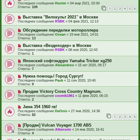
Последнее сообщение
Hunter
«
04 мар 2021, 02:00
Ответы:
109
1
2
3
4
5
6
Выставка "Велокульт 2021" в Москве
Последнее сообщение
RSBK
«
04 фев 2021, 12:13
Обсуждение переделки мотороллера
Последнее сообщение
Ocean
«
19 янв 2021, 14:01
Ответы:
13
Выставка «Вездеходер» в Москве
Последнее сообщение
RSBK
«
06 ноя 2020, 12:43
Ответы:
1
Японский софтэндуро Yamaha Tricker xg250
Последнее сообщение
Alexandroo
«
15 окт 2020, 09:17
Ответы:
7
Нужна помощь! Город Сургут!
Последнее сообщение
Pauk
«
11 сен 2020, 10:40
Ответы:
9
Продам Victory Cross Country Magnum.
Последнее сообщение
cosmik1961
«
11 фев 2020, 06:15
Ответы:
2
Jawa 354 1960 гв!
Последнее сообщение
DeOnis
«
27 янв 2020, 14:36
Ответы:
82
1
2
3
4
5
[Продан] Vulcan Voyager 1700 ABS
Последнее сообщение
Alliensein
«
14 янв 2020, 16:41
Ответы:
4