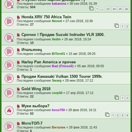
Последнее сообщение
kabanera
«
30 сен 2018, 01:39
Ответы:
504
1
23
24
25
26
…
Honda XRV 750 Africa Twin
Последнее сообщение
Nevod
«
27 сен 2018, 10:36
Ответы:
27
1
2
Срочно！Продам Suzuki Indruder VLR 1800.
Последнее сообщение
Xedin
«
28 авг 2018, 19:24
Ответы:
10
Итальянец
Последнее сообщение
BiTers01
«
15 авг 2018, 09:25
Harley Pan America и прочее
Последнее сообщение
Bad (Плохой)
«
05 авг 2018, 09:55
Ответы:
1
Продам Kawasaki Vulkan 1500 Tourer 1999г.
Последнее сообщение
Swarg
«
28 июн 2018, 17:12
Gold Wing 2018
Последнее сообщение
corp50
«
17 апр 2018, 17:12
Ответы:
22
1
2
Муки выбора?
Последнее сообщение
boss750
«
28 фев 2018, 16:11
Ответы:
62
1
2
3
4
МотоТОП-7
Последнее сообщение
Виталик
«
28 фев 2018, 11:43
Ответы:
6