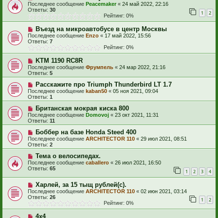
Последнее сообщение
Peacemaker
«
24 май 2022, 22:16
Ответы:
30
1
2
Рейтинг: 0%
Въезд на микроавтобусе в центр Москвы
Последнее сообщение
Enzo
«
17 май 2022, 15:56
Ответы:
7
Рейтинг: 0%
KTM 1190 RC8R
Последнее сообщение
Фрумпель
«
24 мар 2022, 21:16
Ответы:
5
Расскажите про Triumph Thunderbird LT 1.7
Последнее сообщение
kaban50
«
05 ноя 2021, 09:04
Ответы:
1
Британская мокрая киска 800
Последнее сообщение
Domovoj
«
23 окт 2021, 11:31
Ответы:
11
Боббер на базе Honda Steed 400
Последнее сообщение
ARCHITECTOR 110
«
29 июл 2021, 08:51
Ответы:
2
Тема о велосипедах.
Последнее сообщение
caballero
«
26 июл 2021, 16:50
Ответы:
65
1
2
3
4
Харлей, за 15 тыщ рублей(с).
Последнее сообщение
ARCHITECTOR 110
«
02 июн 2021, 03:14
Ответы:
26
1
2
Рейтинг: 0%
4х4