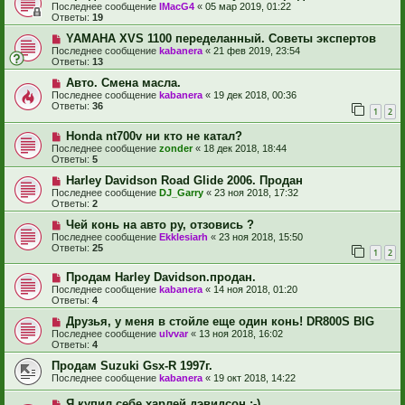
Последнее сообщение
IMacG4
«
05 мар 2019, 01:22
Ответы:
19
YAMAHA XVS 1100 переделанный. Советы экспертов
Последнее сообщение
kabanera
«
21 фев 2019, 23:54
Ответы:
13
Авто. Смена масла.
Последнее сообщение
kabanera
«
19 дек 2018, 00:36
Ответы:
36
1
2
Honda nt700v ни кто не катал?
Последнее сообщение
zonder
«
18 дек 2018, 18:44
Ответы:
5
Harley Davidson Road Glide 2006. Продан
Последнее сообщение
DJ_Garry
«
23 ноя 2018, 17:32
Ответы:
2
Чей конь на авто ру, отзовись ?
Последнее сообщение
Ekklesiarh
«
23 ноя 2018, 15:50
Ответы:
25
1
2
Продам Harley Davidson.продан.
Последнее сообщение
kabanera
«
14 ноя 2018, 01:20
Ответы:
4
Друзья, у меня в стойле еще один конь! DR800S BIG
Последнее сообщение
ulvvar
«
13 ноя 2018, 16:02
Ответы:
4
Продам Suzuki Gsx-R 1997г.
Последнее сообщение
kabanera
«
19 окт 2018, 14:22
Я купил себе харлей дэвидсон :-)