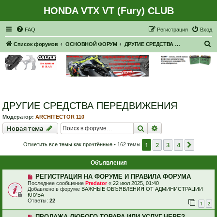
HONDA VTX VT (Fury) CLUB
Регистрация
FAQ
Р
е
г
и
с
т
р
а
ц
и
я
Вход
П
Список форумов
ОСНОВНОЙ ФОРУМ
ДРУГИЕ СРЕДСТВА ПЕРЕДВИЖЕНИЯ
о
и
с
к
ДРУГИЕ СРЕДСТВА ПЕРЕДВИЖЕНИЯ
Модератор:
ARCHITECTOR 110
Новая тема
Поиск
Расширенный пои
Н
о
в
а
я
т
е
м
а
1
2
3
4
След.
Отметить все темы как прочтённые
• 162 темы
Объявления
РЕГИСТРАЦИЯ НА ФОРУМЕ И ПРАВИЛА ФОРУМА
Последнее сообщение
Predator
«
22 июл 2025, 01:40
Добавлено в форуме
ВАЖНЫЕ ОБЪЯВЛЕНИЯ ОТ АДМИНИСТРАЦИИ
КЛУБА
Ответы:
22
1
2
ПРОДАЖА ЛЮБОГО ТОВАРА ИЛИ УСЛУГ ЧЕРЕЗ