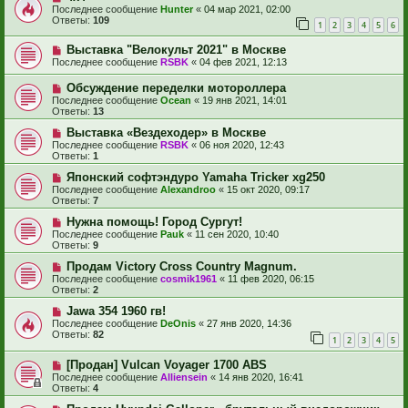
Последнее сообщение
Hunter
«
04 мар 2021, 02:00
Ответы:
109
1
2
3
4
5
6
Выставка "Велокульт 2021" в Москве
Последнее сообщение
RSBK
«
04 фев 2021, 12:13
Обсуждение переделки мотороллера
Последнее сообщение
Ocean
«
19 янв 2021, 14:01
Ответы:
13
Выставка «Вездеходер» в Москве
Последнее сообщение
RSBK
«
06 ноя 2020, 12:43
Ответы:
1
Японский софтэндуро Yamaha Tricker xg250
Последнее сообщение
Alexandroo
«
15 окт 2020, 09:17
Ответы:
7
Нужна помощь! Город Сургут!
Последнее сообщение
Pauk
«
11 сен 2020, 10:40
Ответы:
9
Продам Victory Cross Country Magnum.
Последнее сообщение
cosmik1961
«
11 фев 2020, 06:15
Ответы:
2
Jawa 354 1960 гв!
Последнее сообщение
DeOnis
«
27 янв 2020, 14:36
Ответы:
82
1
2
3
4
5
[Продан] Vulcan Voyager 1700 ABS
Последнее сообщение
Alliensein
«
14 янв 2020, 16:41
Ответы:
4