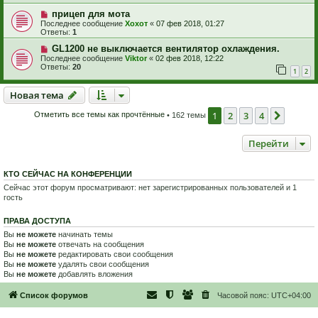
прицеп для мота
Последнее сообщение
Хохот
«
07 фев 2018, 01:27
Ответы:
1
GL1200 не выключается вентилятор охлаждения.
Последнее сообщение
Viktor
«
02 фев 2018, 12:22
Ответы:
20
1
2
Новая тема
Н
о
в
а
я
т
е
м
а
1
2
3
4
След.
Отметить все темы как прочтённые
• 162 темы
Перейти
КТО СЕЙЧАС НА КОНФЕРЕНЦИИ
Сейчас этот форум просматривают: нет зарегистрированных пользователей и 1
гость
ПРАВА ДОСТУПА
Вы
не можете
начинать темы
Вы
не можете
отвечать на сообщения
Вы
не можете
редактировать свои сообщения
Вы
не можете
удалять свои сообщения
Вы
не можете
добавлять вложения
Список форумов
Часовой пояс:
UTC+04:00