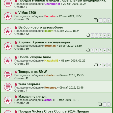
Продам Hyundai Galloper , брутальный внедорожник.
Последнее сообщение
Cherepoher
«
20 дек 2019, 16:24
Ответы:
6
V-Max 1700
Последнее сообщение
Predator
«
12 ноя 2019, 18:56
Ответы:
55
1
2
3
Выбор нового автомобиля
Последнее сообщение
kastett
«
21 окт 2019, 18:24
Ответы:
82
1
2
3
4
5
Хорлей. Хроники эксплуатации
Последнее сообщение
goffman
«
18 окт 2019, 14:59
Ответы:
80
1
2
3
4
5
Honda Valkyrie Rune
Последнее сообщение
Natasha81
«
08 июн 2019, 01:22
Ответы:
58
1
2
3
Теперь я на BMW
Последнее сообщение
caballero
«
04 июн 2019, 15:55
Ответы:
11
тема закрыта
Последнее сообщение
Коневод
«
09 май 2019, 22:46
Ответы:
4
Махнул не глядя.
Последнее сообщение
alabai
«
10 мар 2019, 16:12
Ответы:
29
1
2
Продам Victory Cross Country 2014г.Продан