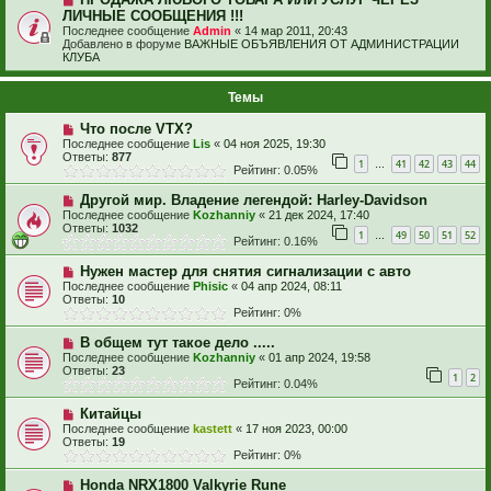
ЛИЧНЫЕ СООБЩЕНИЯ !!!
Последнее сообщение
Admin
«
14 мар 2011, 20:43
Добавлено в форуме
ВАЖНЫЕ ОБЪЯВЛЕНИЯ ОТ АДМИНИСТРАЦИИ
КЛУБА
Темы
Что после VTX?
Последнее сообщение
Lis
«
04 ноя 2025, 19:30
Ответы:
877
1
41
42
43
44
…
Рейтинг: 0.05%
Другой мир. Владение легендой: Harley-Davidson
Последнее сообщение
Kozhanniy
«
21 дек 2024, 17:40
Ответы:
1032
1
49
50
51
52
…
Рейтинг: 0.16%
Нужен мастер для снятия сигнализации с авто
Последнее сообщение
Phisic
«
04 апр 2024, 08:11
Ответы:
10
Рейтинг: 0%
В общем тут такое дело .....
Последнее сообщение
Kozhanniy
«
01 апр 2024, 19:58
Ответы:
23
1
2
Рейтинг: 0.04%
Китайцы
Последнее сообщение
kastett
«
17 ноя 2023, 00:00
Ответы:
19
Рейтинг: 0%
Honda NRX1800 Valkyrie Rune