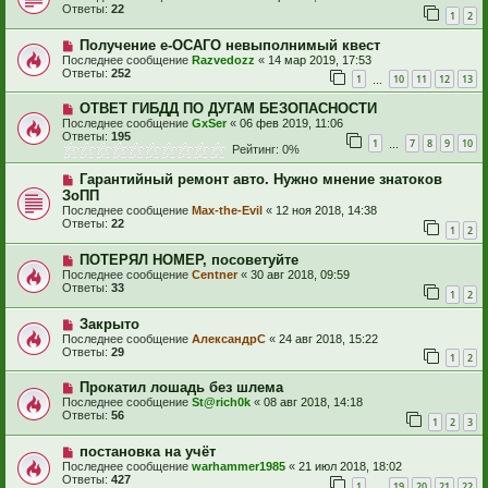
Ответы:
22
1
2
Получение е-ОСАГО невыполнимый квест
Последнее сообщение
Razvedozz
«
14 мар 2019, 17:53
Ответы:
252
1
10
11
12
13
…
ОТВЕТ ГИБДД ПО ДУГАМ БЕЗОПАСНОСТИ
Последнее сообщение
GxSer
«
06 фев 2019, 11:06
Ответы:
195
1
7
8
9
10
…
Рейтинг: 0%
Гарантийный ремонт авто. Нужно мнение знатоков
ЗоПП
Последнее сообщение
Max-the-Evil
«
12 ноя 2018, 14:38
Ответы:
22
1
2
ПОТЕРЯЛ НОМЕР, посоветуйте
Последнее сообщение
Centner
«
30 авг 2018, 09:59
Ответы:
33
1
2
Закрыто
Последнее сообщение
АлександрС
«
24 авг 2018, 15:22
Ответы:
29
1
2
Прокатил лошадь без шлема
Последнее сообщение
St@rich0k
«
08 авг 2018, 14:18
Ответы:
56
1
2
3
постановка на учёт
Последнее сообщение
warhammer1985
«
21 июл 2018, 18:02
Ответы:
427
1
19
20
21
22
…