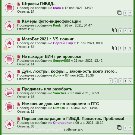
Штрафы ГИБДД...
Последнее сообщение
team
«
12 ноя 2021, 13:39
Ответы:
24
1
2
Камеры фото-видеофиксации
Последнее сообщение
Pauk
«
26 окт 2021, 04:47
Ответы:
53
1
2
3
МотоБат 2021 г. VS тюнинг
Последнее сообщение
Сергей Fury
«
11 сен 2021, 00:10
Ответы:
54
1
2
3
Не находит ВИН при проверке
Последнее сообщение
SergeySSS
«
21 июн 2021, 13:42
Ответы:
14
Дуги, люстры, кофры... законность всего этого..
Последнее сообщение
Арчи
«
07 июн 2021, 15:36
Ответы:
81
1
2
3
4
5
Продавать или разобрать
Последнее сообщение
Sanchez
«
17 май 2021, 07:53
Ответы:
15
Изменение данных по мощности в ПТС
Последнее сообщение
Dim'OK
«
14 май 2021, 14:44
Ответы:
18
Первая регистрация в ГИБДД. Прямоток. Проблема!
Последнее сообщение
Cherepoher
«
09 апр 2021, 18:12
Ответы:
38
1
2
Рейтинг: 0%