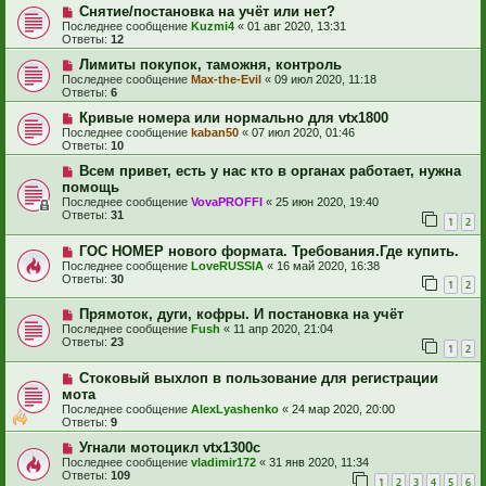
Снятие/постановка на учёт или нет?
Последнее сообщение
Kuzmi4
«
01 авг 2020, 13:31
Ответы:
12
Лимиты покупок, таможня, контроль
Последнее сообщение
Max-the-Evil
«
09 июл 2020, 11:18
Ответы:
6
Кривые номера или нормально для vtx1800
Последнее сообщение
kaban50
«
07 июл 2020, 01:46
Ответы:
10
Всем привет, есть у нас кто в органах работает, нужна
помощь
Последнее сообщение
VovaPROFFI
«
25 июн 2020, 19:40
Ответы:
31
1
2
ГОС НОМЕР нового формата. Требования.Где купить.
Последнее сообщение
LoveRUSSIA
«
16 май 2020, 16:38
Ответы:
30
1
2
Прямоток, дуги, кофры. И постановка на учёт
Последнее сообщение
Fush
«
11 апр 2020, 21:04
Ответы:
23
1
2
Стоковый выхлоп в пользование для регистрации
мота
Последнее сообщение
AlexLyashenko
«
24 мар 2020, 20:00
Ответы:
9
Угнали мотоцикл vtx1300c
Последнее сообщение
vladimir172
«
31 янв 2020, 11:34
Ответы:
109
1
2
3
4
5
6