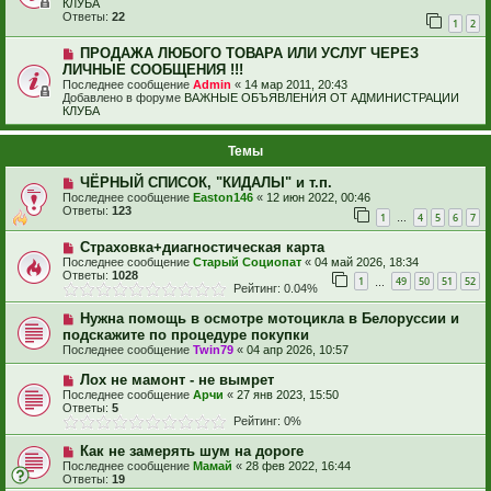
КЛУБА
Ответы:
22
1
2
ПРОДАЖА ЛЮБОГО ТОВАРА ИЛИ УСЛУГ ЧЕРЕЗ
ЛИЧНЫЕ СООБЩЕНИЯ !!!
Последнее сообщение
Admin
«
14 мар 2011, 20:43
Добавлено в форуме
ВАЖНЫЕ ОБЪЯВЛЕНИЯ ОТ АДМИНИСТРАЦИИ
КЛУБА
Темы
ЧЁРНЫЙ СПИСОК, "КИДАЛЫ" и т.п.
Последнее сообщение
Easton146
«
12 июн 2022, 00:46
Ответы:
123
1
4
5
6
7
…
Страховка+диагностическая карта
Последнее сообщение
Старый Социопат
«
04 май 2026, 18:34
Ответы:
1028
1
49
50
51
52
…
Рейтинг: 0.04%
Нужна помощь в осмотре мотоцикла в Белоруссии и
подскажите по процедуре покупки
Последнее сообщение
Twin79
«
04 апр 2026, 10:57
Лох не мамонт - не вымрет
Последнее сообщение
Арчи
«
27 янв 2023, 15:50
Ответы:
5
Рейтинг: 0%
Как не замерять шум на дороге
Последнее сообщение
Мамай
«
28 фев 2022, 16:44
Ответы:
19