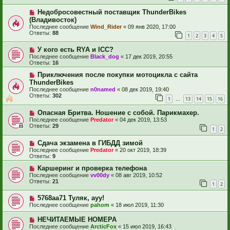
Недобросовестный поставщик ThunderBikes
(Владивосток)
Последнее сообщение
Wind_Rider
«
09 янв 2020, 17:00
Ответы:
88
1
2
3
4
5
У кого есть RYA и ICC?
Последнее сообщение
Black_dog
«
17 дек 2019, 20:55
Ответы:
16
Приключения после покупки мотоцикла с сайта
ThunderBikes
Последнее сообщение
n0named
«
08 дек 2019, 19:40
Ответы:
302
1
13
14
15
16
…
Опасная Бритва. Ношение с собой. Парикмахер.
Последнее сообщение
Predator
«
04 дек 2019, 13:53
Ответы:
29
1
2
Сдача экзамена в ГИБДД зимой
Последнее сообщение
Predator
«
20 окт 2019, 18:39
Ответы:
9
Каршеринг и проверка телефона
Последнее сообщение
vv00dy
«
08 авг 2019, 10:52
Ответы:
21
1
2
5768аа71 Туляк, ауу!
Последнее сообщение
pahom
«
18 июл 2019, 11:30
НЕЧИТАЕМЫЕ НОМЕРА
Последнее сообщение
ArcticFox
«
15 июл 2019, 16:43