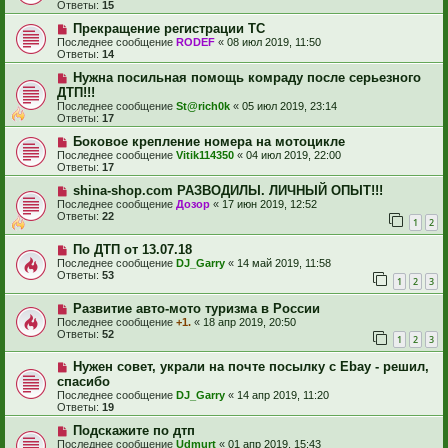
Ответы:
15
Прекращение регистрации ТС
Последнее сообщение
RODEF
«
08 июл 2019, 11:50
Ответы:
14
Нужна посильная помощь комраду после серьезного
ДТП!!!
Последнее сообщение
St@rich0k
«
05 июл 2019, 23:14
Ответы:
17
Боковое крепление номера на мотоцикле
Последнее сообщение
Vitik114350
«
04 июл 2019, 22:00
Ответы:
17
shina-shop.com РАЗВОДИЛЫ. ЛИЧНЫЙ ОПЫТ!!!
Последнее сообщение
Дозор
«
17 июн 2019, 12:52
Ответы:
22
1
2
По ДТП от 13.07.18
Последнее сообщение
DJ_Garry
«
14 май 2019, 11:58
Ответы:
53
1
2
3
Развитие авто-мото туризма в России
Последнее сообщение
+1.
«
18 апр 2019, 20:50
Ответы:
52
1
2
3
Нужен совет, украли на почте посылку с Ebay - решил,
спасибо
Последнее сообщение
DJ_Garry
«
14 апр 2019, 11:20
Ответы:
19
Подскажите по дтп
Последнее сообщение
Udmurt
«
01 апр 2019, 15:43