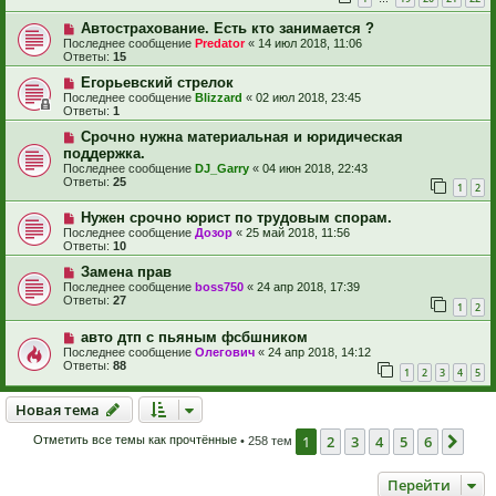
Автострахование. Есть кто занимается ?
Последнее сообщение
Predator
«
14 июл 2018, 11:06
Ответы:
15
Егорьевский стрелок
Последнее сообщение
Blizzard
«
02 июл 2018, 23:45
Ответы:
1
Срочно нужна материальная и юридическая
поддержка.
Последнее сообщение
DJ_Garry
«
04 июн 2018, 22:43
Ответы:
25
1
2
Нужен срочно юрист по трудовым спорам.
Последнее сообщение
Дозор
«
25 май 2018, 11:56
Ответы:
10
Замена прав
Последнее сообщение
boss750
«
24 апр 2018, 17:39
Ответы:
27
1
2
авто дтп с пьяным фсбшником
Последнее сообщение
Олегович
«
24 апр 2018, 14:12
Ответы:
88
1
2
3
4
5
Новая тема
Н
о
в
а
я
т
е
м
а
1
2
3
4
5
6
Сле
Отметить все темы как прочтённые
• 258 тем
Перейти