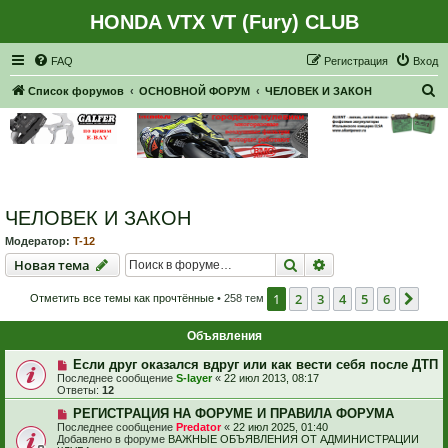
HONDA VTX VT (Fury) CLUB
Регистрация
FAQ
Р
е
г
и
с
т
р
а
ц
и
я
Вход
П
Список форумов
ОСНОВНОЙ ФОРУМ
ЧЕЛОВЕК И ЗАКОН
о
и
с
к
ЧЕЛОВЕК И ЗАКОН
Модератор:
T-12
Новая тема
Поиск
Расширенный пои
Н
о
в
а
я
т
е
м
а
1
2
3
4
5
6
Сле
Отметить все темы как прочтённые
• 258 тем
Объявления
Если друг оказался вдруг или как вести себя после ДТП
Последнее сообщение
S-layer
«
22 июл 2013, 08:17
Ответы:
12
РЕГИСТРАЦИЯ НА ФОРУМЕ И ПРАВИЛА ФОРУМА
Последнее сообщение
Predator
«
22 июл 2025, 01:40
Добавлено в форуме
ВАЖНЫЕ ОБЪЯВЛЕНИЯ ОТ АДМИНИСТРАЦИИ