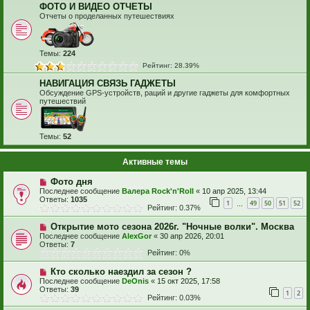
ФОТО И ВИДЕО ОТЧЕТЫ
Отчеты о проделанных путешествиях
Темы:
224
Рейтинг: 28.39%
НАВИГАЦИЯ СВЯЗЬ ГАДЖЕТЫ
Обсуждение GPS-устройств, раций и другие гаджеты для комфортных
путешествий
Темы:
52
Активные темы
Фото дня
Последнее сообщение
Валера Rock'n'Roll
«
10 апр 2025, 13:44
Ответы:
1035
1
49
50
51
52
…
Рейтинг: 0.37%
Открытие мото сезона 2026г. "Ночные волки". Москва
Последнее сообщение
AlexGor
«
30 апр 2026, 20:01
Ответы:
7
Рейтинг: 0%
Кто сколько наездил за сезон ?
Последнее сообщение
DeOnis
«
15 окт 2025, 17:58
Ответы:
39
1
2
Рейтинг: 0.03%