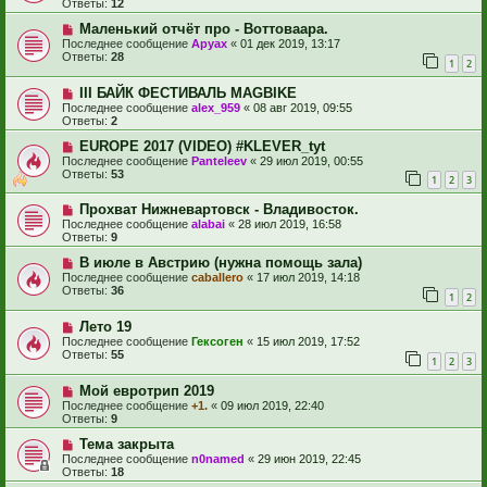
Ответы:
12
Маленький отчёт про - Воттоваара.
Последнее сообщение
Аруах
«
01 дек 2019, 13:17
Ответы:
28
1
2
III БАЙК ФЕСТИВАЛЬ MAGBIKE
Последнее сообщение
alex_959
«
08 авг 2019, 09:55
Ответы:
2
EUROPE 2017 (VIDEO) #KLEVER_tyt
Последнее сообщение
Panteleev
«
29 июл 2019, 00:55
Ответы:
53
1
2
3
Прохват Нижневартовск - Владивосток.
Последнее сообщение
alabai
«
28 июл 2019, 16:58
Ответы:
9
В июле в Австрию (нужна помощь зала)
Последнее сообщение
caballero
«
17 июл 2019, 14:18
Ответы:
36
1
2
Лето 19
Последнее сообщение
Гексоген
«
15 июл 2019, 17:52
Ответы:
55
1
2
3
Мой евротрип 2019
Последнее сообщение
+1.
«
09 июл 2019, 22:40
Ответы:
9
Тема закрыта
Последнее сообщение
n0named
«
29 июн 2019, 22:45
Ответы:
18