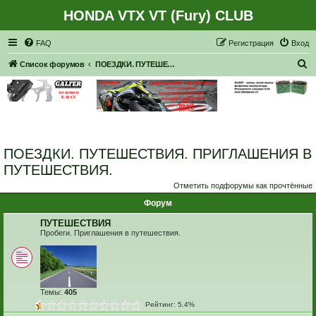
HONDA VTX VT (Fury) CLUB
Регистрация
FAQ
Р
е
г
и
с
т
р
а
ц
и
я
Вход
П
Список форумов
ПОЕЗДКИ. ПУТЕШЕСТВИЯ. ПРИГЛАШЕНИЯ В ПУТЕШЕСТВИЯ.
о
и
с
к
ПОЕЗДКИ. ПУТЕШЕСТВИЯ. ПРИГЛАШЕНИЯ В
ПУТЕШЕСТВИЯ.
Отметить подфорумы как прочтённые
Форум
ПУТЕШЕСТВИЯ
Пробеги. Приглашения в путешествия.
Темы:
405
Рейтинг: 5.4%