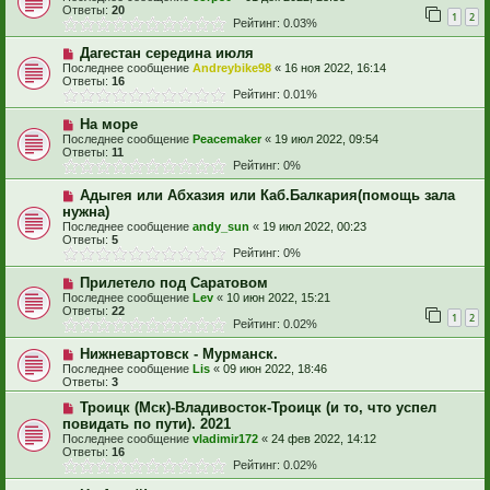
Ответы:
20
1
2
Рейтинг: 0.03%
Дагестан середина июля
Последнее сообщение
Andreybike98
«
16 ноя 2022, 16:14
Ответы:
16
Рейтинг: 0.01%
На море
Последнее сообщение
Peacemaker
«
19 июл 2022, 09:54
Ответы:
11
Рейтинг: 0%
Адыгея или Абхазия или Каб.Балкария(помощь зала
нужна)
Последнее сообщение
andy_sun
«
19 июл 2022, 00:23
Ответы:
5
Рейтинг: 0%
Прилетело под Саратовом
Последнее сообщение
Lev
«
10 июн 2022, 15:21
Ответы:
22
1
2
Рейтинг: 0.02%
Нижневартовск - Мурманск.
Последнее сообщение
Lis
«
09 июн 2022, 18:46
Ответы:
3
Троицк (Мск)-Владивосток-Троицк (и то, что успел
повидать по пути). 2021
Последнее сообщение
vladimir172
«
24 фев 2022, 14:12
Ответы:
16
Рейтинг: 0.02%