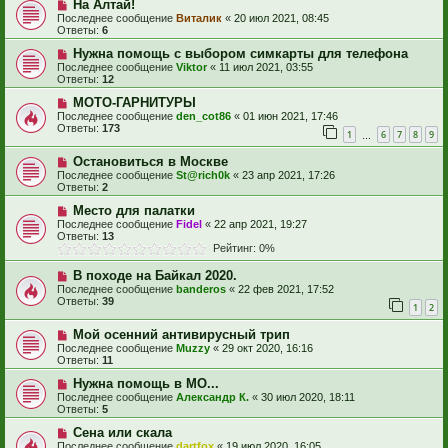
На Алтай!
Последнее сообщение
Виталик
«
20 июл 2021, 08:45
Ответы:
6
Нужна помощь с выбором симкарты для телефона
Последнее сообщение
Viktor
«
11 июл 2021, 03:55
Ответы:
12
МОТО-ГАРНИТУРЫ
Последнее сообщение
den_cot86
«
01 июн 2021, 17:46
Ответы:
173
1
6
7
8
9
…
Остановиться в Москве
Последнее сообщение
St@rich0k
«
23 апр 2021, 17:26
Ответы:
2
Место для палатки
Последнее сообщение
Fidel
«
22 апр 2021, 19:27
Ответы:
13
Рейтинг: 0%
В походе на Байкал 2020.
Последнее сообщение
banderos
«
22 фев 2021, 17:52
Ответы:
39
1
2
Мой осенний антивирусный трип
Последнее сообщение
Muzzy
«
29 окт 2020, 16:16
Ответы:
11
Нужна помощь в МО...
Последнее сообщение
Александр К.
«
30 июл 2020, 18:11
Ответы:
5
Сена или скала
Последнее сообщение
dartfox
«
19 июл 2020, 16:05