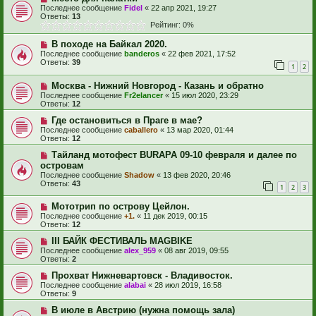
Последнее сообщение
Fidel
«
22 апр 2021, 19:27
Ответы:
13
Рейтинг: 0%
В походе на Байкал 2020.
Последнее сообщение
banderos
«
22 фев 2021, 17:52
Ответы:
39
1
2
Москва - Нижний Новгород - Казань и обратно
Последнее сообщение
Fr2elancer
«
15 июл 2020, 23:29
Ответы:
12
Где остановиться в Праге в мае?
Последнее сообщение
caballero
«
13 мар 2020, 01:44
Ответы:
12
Тайланд мотофест BURAPA 09-10 февраля и далее по
островам
Последнее сообщение
Shadow
«
13 фев 2020, 20:46
Ответы:
43
1
2
3
Мототрип по острову Цейлон.
Последнее сообщение
+1.
«
11 дек 2019, 00:15
Ответы:
12
III БАЙК ФЕСТИВАЛЬ MAGBIKE
Последнее сообщение
alex_959
«
08 авг 2019, 09:55
Ответы:
2
Прохват Нижневартовск - Владивосток.
Последнее сообщение
alabai
«
28 июл 2019, 16:58
Ответы:
9
В июле в Австрию (нужна помощь зала)