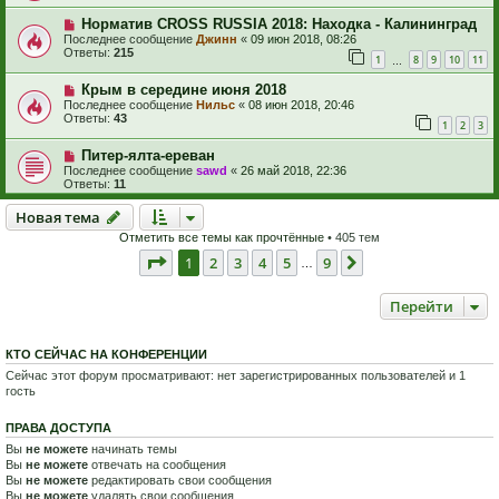
Норматив CROSS RUSSIA 2018: Находка - Калининград
Последнее сообщение
Джинн
«
09 июн 2018, 08:26
Ответы:
215
1
8
9
10
11
…
Крым в середине июня 2018
Последнее сообщение
Нильс
«
08 июн 2018, 20:46
Ответы:
43
1
2
3
Питер-ялта-ереван
Последнее сообщение
sawd
«
26 май 2018, 22:36
Ответы:
11
Новая тема
Н
о
в
а
я
т
е
м
а
Отметить все темы как прочтённые
• 405 тем
Страница
1
из
9
1
2
3
4
5
9
След.
…
Перейти
КТО СЕЙЧАС НА КОНФЕРЕНЦИИ
Сейчас этот форум просматривают: нет зарегистрированных пользователей и 1
гость
ПРАВА ДОСТУПА
Вы
не можете
начинать темы
Вы
не можете
отвечать на сообщения
Вы
не можете
редактировать свои сообщения
Вы
не можете
удалять свои сообщения