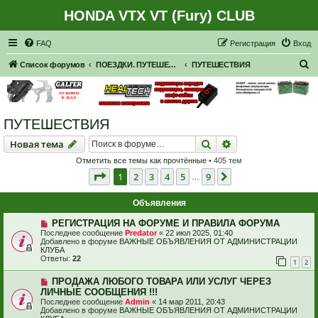
HONDA VTX VT (Fury) CLUB
Регистрация
FAQ
Р
е
г
и
с
т
р
а
ц
и
я
Вход
П
Список форумов
ПОЕЗДКИ. ПУТЕШЕСТВИЯ. ПРИГЛАШЕНИЯ В ПУТЕШЕСТВИЯ.
ПУТЕШЕСТВИЯ
о
и
с
ПУТЕШЕСТВИЯ
к
Новая тема
Поиск
Расширенный пои
Н
о
в
а
я
т
е
м
а
Отметить все темы как прочтённые
• 405 тем
Страница
1
из
9
1
2
3
4
5
9
След.
…
Объявления
РЕГИСТРАЦИЯ НА ФОРУМЕ И ПРАВИЛА ФОРУМА
Последнее сообщение
Predator
«
22 июл 2025, 01:40
Добавлено в форуме
ВАЖНЫЕ ОБЪЯВЛЕНИЯ ОТ АДМИНИСТРАЦИИ
КЛУБА
Ответы:
22
1
2
ПРОДАЖА ЛЮБОГО ТОВАРА ИЛИ УСЛУГ ЧЕРЕЗ
ЛИЧНЫЕ СООБЩЕНИЯ !!!
Последнее сообщение
Admin
«
14 мар 2011, 20:43
Добавлено в форуме
ВАЖНЫЕ ОБЪЯВЛЕНИЯ ОТ АДМИНИСТРАЦИИ