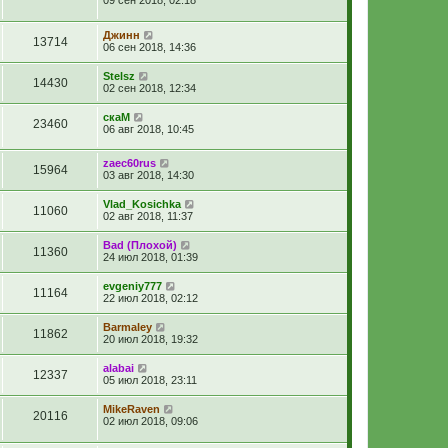
09 сен 2018, 02:18
Джинн
13714
06 сен 2018, 14:36
Stelsz
14430
02 сен 2018, 12:34
скаМ
23460
06 авг 2018, 10:45
zaec60rus
15964
03 авг 2018, 14:30
Vlad_Kosichka
11060
02 авг 2018, 11:37
Bad (Плохой)
11360
24 июл 2018, 01:39
evgeniy777
11164
22 июл 2018, 02:12
Barmaley
11862
20 июл 2018, 19:32
alabai
12337
05 июл 2018, 23:11
MikeRaven
20116
02 июл 2018, 09:06