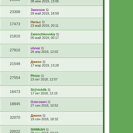
08 июн 2019, 13:05
Змеелов
23308
29 май 2019, 18:59
Нильс
17473
23 май 2019, 20:11
Zaionchkovskiy
21810
05 май 2019, 00:17
ulvvar
27910
26 апр 2019, 12:02
Джинн
21549
17 мар 2019, 13:28
Phisic
27554
23 окт 2018, 12:57
St@rich0k
16473
17 окт 2018, 12:15
Олегович
18845
27 сен 2018, 10:52
Джинн
32070
19 сен 2018, 18:32
SHWAAH
20022