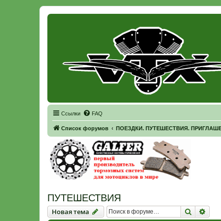
Регистрация
Ссылки
FAQ
Список форумов
ПОЕЗДКИ. ПУТЕШЕСТВИЯ. ПРИГЛАШ
ПУТЕШЕСТВИЯ
Новая тема
Поиск
Рас
Н
о
в
а
я
т
е
м
а