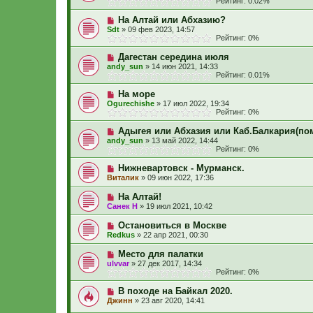
Рейтинг: 0.02%
На Алтай или Абхазию?
Sdt
»
09 фев 2023, 14:57
Рейтинг: 0%
Дагестан середина июля
andy_sun
»
14 июн 2021, 14:33
Рейтинг: 0.01%
На море
Ogurechishe
»
17 июл 2022, 19:34
Рейтинг: 0%
Адыгея или Абхазия или Каб.Балкария(по
andy_sun
»
13 май 2022, 14:44
Рейтинг: 0%
Нижневартовск - Мурманск.
Виталик
»
09 июн 2022, 17:36
На Алтай!
Санек H
»
19 июл 2021, 10:42
Остановиться в Москве
Redkus
»
22 апр 2021, 00:30
Место для палатки
ulvvar
»
27 дек 2017, 14:34
Рейтинг: 0%
В походе на Байкал 2020.
Джинн
»
23 авг 2020, 14:41