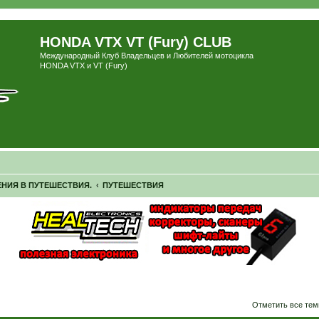
HONDA VTX VT (Fury) CLUB
Международный Клуб Владельцев и Любителей мотоцикла
HONDA VTX и VT (Fury)
ЕНИЯ В ПУТЕШЕСТВИЯ.
ПУТЕШЕСТВИЯ
ширенный поиск
Отметить все тем