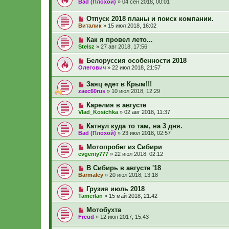
Bad (Плохой)
»
04 сен 2018, 00:01
Отпуск 2018 планы и поиск компании.
Виталик
»
15 июл 2018, 16:02
Как я провел лето...
Stelsz
»
27 авг 2018, 17:56
Белоруссия особенности 2018
Олегович
»
22 июл 2018, 21:57
Заяц едет в Крым!!!
zaec60rus
»
10 июл 2018, 12:29
Карелия в августе
Vlad_Kosichka
»
02 авг 2018, 11:37
Катнул куда то там, на 3 дня.
Bad (Плохой)
»
23 июл 2018, 02:57
Мотопробег из Сибири
evgeniy777
»
22 июл 2018, 02:12
В Сибирь в августе '18
Barmaley
»
20 июл 2018, 13:18
Грузия июль 2018
Tamerlan
»
15 май 2018, 21:42
Мотобухта
Freud
»
12 июн 2017, 15:43