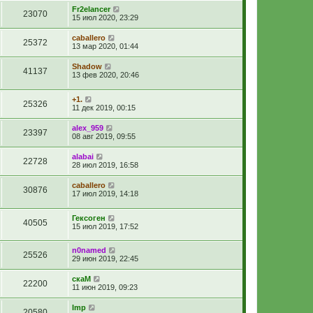
Fr2elancer
23070
15 июл 2020, 23:29
caballero
25372
13 мар 2020, 01:44
Shadow
41137
13 фев 2020, 20:46
+1.
25326
11 дек 2019, 00:15
alex_959
23397
08 авг 2019, 09:55
alabai
22728
28 июл 2019, 16:58
caballero
30876
17 июл 2019, 14:18
Гексоген
40505
15 июл 2019, 17:52
n0named
25526
29 июн 2019, 22:45
скаМ
22200
11 июн 2019, 09:23
Imp
20580