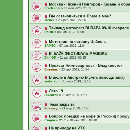
Москва - Нижний Новгород - Казань и обр
Fr2elancer
»
11 июл 2020, 21:39
Где остановиться в Праге в мае?
Женёк
»
28 фев 2020, 22:56
Тайланд мотофест BURAPA 09-10 февраля 
Phisic
»
08 ноя 2017, 11:08
Мототрип по острову Цейлон.
SAMEC
»
07 дек 2019, 11:04
III БАЙК ФЕСТИВАЛЬ MAGBIKE
Dim'OK
»
11 авг 2016, 00:15
Прохват Нижневартовск - Владивосток.
Виталик
»
23 май 2019, 15:54
В июле в Австрию (нужна помощь зала)
andy_sun
»
15 июн 2019, 02:12
Лето 19
Гексоген
»
18 окт 2018, 17:06
Тема закрыта
Коневод
»
21 мар 2019, 07:58
Вопрос поездки на море (в России) прошу 
Старлей МЧС
»
10 июн 2019, 09:10
На прииоду на VTX