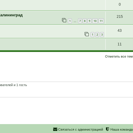
0
Калининград
215
1
7
8
9
10
11
…
43
1
2
3
11
Отметить все тем
вателей и 1 гость
С
в
я
з
а
т
ь
с
я
с
а
д
м
и
н
и
с
т
р
а
ц
и
е
й
Наша команда