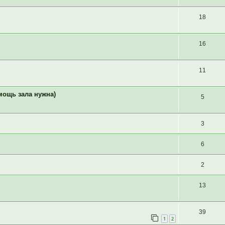
18
16
11
мощь зала нужна)
5
3
6
2
13
39
1
2