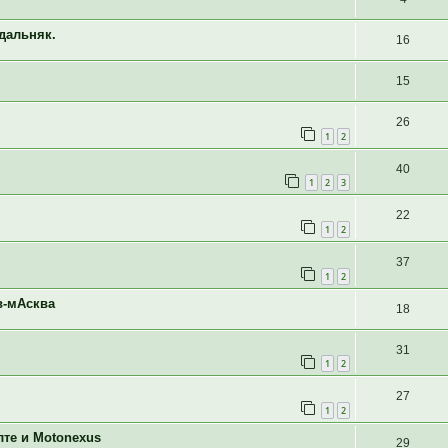
 дальняк.
16
15
26
1
2
40
1
2
3
22
1
2
37
1
2
в-мАсква
18
31
1
2
27
1
2
лте и Motonexus
29