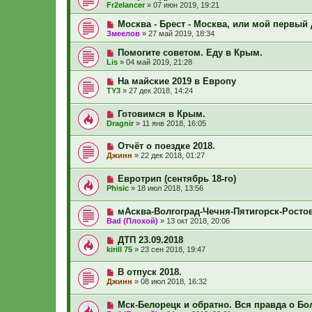
Fr2elancer
»
07 июн 2019, 19:21
Москва - Брест - Москва, или мой первый
Змеелов
»
27 май 2019, 18:34
Помогите советом. Еду в Крым.
Lis
»
04 май 2019, 21:28
На майские 2019 в Европу
TY3
»
27 дек 2018, 14:24
Готовимся в Крым.
Dragnir
»
11 янв 2018, 16:05
Отчёт о поездке 2018.
Джинн
»
22 дек 2018, 01:27
Евротрип (сентябрь 18-го)
Phisic
»
18 июл 2018, 13:56
мАсква-Волгоград-Чечня-Пятигорск-Росто
Bad (Плохой)
»
13 окт 2018, 20:06
ДТП 23.09.2018
kirill 75
»
23 сен 2018, 19:47
В отпуск 2018.
Джинн
»
08 июл 2018, 16:32
Мск-Белорецк и обратно. Вся правда о Бо