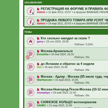
ОБЪЯВЛЕНИЯ
РЕГИСТРАЦИЯ НА ФОРУМЕ И ПРАВИЛА Ф
Admin
»
11 фев 2013, 23:57
» в форуме
ВАЖНЫЕ ОБЪЯВ
ПРОДАЖА ЛЮБОГО ТОВАРА ИЛИ УСЛУГ Ч
Admin
»
14 мар 2011, 20:43
» в форуме
ВАЖНЫЕ ОБЪЯВ
ТЕМЫ
Кто сколько наездил за сезон ?
garry
»
29 сен 2025, 20:05
Рейтинг: 0.03%
Москва-Архангельск
Evrashka
»
24 янв 2024, 16:15
Рейтинг: 0%
до Испании и обратно за 4 недели
Sim
»
16 июл 2023, 01:06
Рейтинг: 0%
Москва - Адлер - Москва (05 июля туда, че
WarHamster
»
31 май 2023, 15:05
Рейтинг: 0%
Москва-Новгород-Псков-Москва (10-12 июн
triumphpc
»
29 май 2023, 21:43
Рейтинг: 0%
САЯНСКОЕ КОЛЬЦО мотонорматив
SAMEC
»
21 мар 2023, 11:58