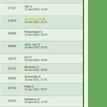
Sdt
17517
11 фев 2023, 12:26
Andreybike98
27878
16 ноя 2022, 16:14
Peacemaker
18506
19 июл 2022, 09:54
andy_sun
19694
19 июл 2022, 00:23
Lis
18373
09 июн 2022, 18:46
Виталик
22219
20 июл 2021, 08:45
St@rich0k
20590
23 апр 2021, 17:26
Fidel
24746
22 апр 2021, 19:27
banderos
36313
22 фев 2021, 17:52