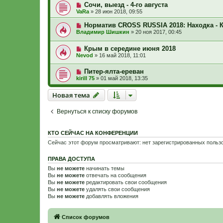
Сочи, выезд - 4-го августа
VaRa
»
28 июн 2018, 09:55
Норматив CROSS RUSSIA 2018: Находка - 
Владимир Шишкин
»
20 ноя 2017, 00:45
Крым в середине июня 2018
Nevod
»
16 май 2018, 11:01
Питер-ялта-ереван
kirill 75
»
01 май 2018, 13:35
Новая тема
Н
о
в
а
я
т
е
м
а
Вернуться к списку форумов
КТО СЕЙЧАС НА КОНФЕРЕНЦИИ
Сейчас этот форум просматривают: нет зарегистрированных пользо
ПРАВА ДОСТУПА
Вы
не можете
начинать темы
Вы
не можете
отвечать на сообщения
Вы
не можете
редактировать свои сообщения
Вы
не можете
удалять свои сообщения
Вы
не можете
добавлять вложения
Связаться с
Список форумов