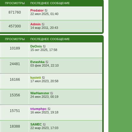
ПРОСМОТРЫ
ПОСЛЕДНЕЕ СООБЩЕНИЕ
Predator
871760
22 июл 2025, 01:40
Admin
457300
14 мар 2011, 20:43
ПРОСМОТРЫ
ПОСЛЕДНЕЕ СООБЩЕНИЕ
DeOnis
10189
15 окт 2025, 17:58
Evrashka
24481
03 фев 2024, 22:10
kastett
16166
17 июл 2023, 20:58
WarHamster
15356
24 июн 2023, 00:19
triumphpc
15751
16 июн 2023, 19:18
SAMEC
18388
22 мар 2023, 17:03