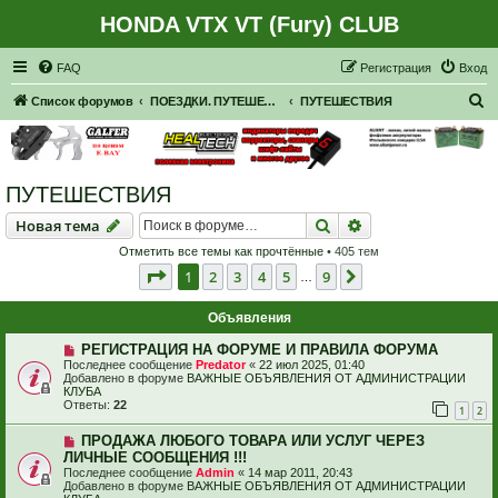
HONDA VTX VT (Fury) CLUB
Регистрация
FAQ
Р
е
г
и
с
т
р
а
ц
и
я
Вход
П
Список форумов
ПОЕЗДКИ. ПУТЕШЕСТВИЯ. ПРИГЛАШЕНИЯ В ПУТЕШЕСТВИЯ.
ПУТЕШЕСТВИЯ
о
и
с
ПУТЕШЕСТВИЯ
к
Новая тема
Поиск
Расширенный пои
Н
о
в
а
я
т
е
м
а
Отметить все темы как прочтённые
• 405 тем
Страница
1
из
9
1
2
3
4
5
9
След.
…
Объявления
РЕГИСТРАЦИЯ НА ФОРУМЕ И ПРАВИЛА ФОРУМА
Последнее сообщение
Predator
«
22 июл 2025, 01:40
Добавлено в форуме
ВАЖНЫЕ ОБЪЯВЛЕНИЯ ОТ АДМИНИСТРАЦИИ
КЛУБА
Ответы:
22
1
2
ПРОДАЖА ЛЮБОГО ТОВАРА ИЛИ УСЛУГ ЧЕРЕЗ
ЛИЧНЫЕ СООБЩЕНИЯ !!!
Последнее сообщение
Admin
«
14 мар 2011, 20:43
Добавлено в форуме
ВАЖНЫЕ ОБЪЯВЛЕНИЯ ОТ АДМИНИСТРАЦИИ