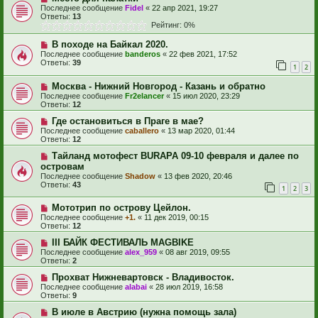
Последнее сообщение
Fidel
«
22 апр 2021, 19:27
Ответы:
13
Рейтинг: 0%
В походе на Байкал 2020.
Последнее сообщение
banderos
«
22 фев 2021, 17:52
Ответы:
39
1
2
Москва - Нижний Новгород - Казань и обратно
Последнее сообщение
Fr2elancer
«
15 июл 2020, 23:29
Ответы:
12
Где остановиться в Праге в мае?
Последнее сообщение
caballero
«
13 мар 2020, 01:44
Ответы:
12
Тайланд мотофест BURAPA 09-10 февраля и далее по
островам
Последнее сообщение
Shadow
«
13 фев 2020, 20:46
Ответы:
43
1
2
3
Мототрип по острову Цейлон.
Последнее сообщение
+1.
«
11 дек 2019, 00:15
Ответы:
12
III БАЙК ФЕСТИВАЛЬ MAGBIKE
Последнее сообщение
alex_959
«
08 авг 2019, 09:55
Ответы:
2
Прохват Нижневартовск - Владивосток.
Последнее сообщение
alabai
«
28 июл 2019, 16:58
Ответы:
9
В июле в Австрию (нужна помощь зала)