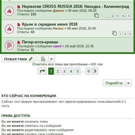
Норматив CROSS RUSSIA 2018: Находка - Калининград
Последнее сообщение
Джинн
«
09 июн 2018, 08:26
Ответы:
215
1
8
9
10
11
…
Крым в середине июня 2018
Последнее сообщение
Нильс
«
08 июн 2018, 20:46
Ответы:
43
1
2
3
Питер-ялта-ереван
Последнее сообщение
sawd
«
26 май 2018, 22:36
Ответы:
11
Новая тема
Н
о
в
а
я
т
е
м
а
Отметить все темы как прочтённые
• 405 тем
Страница
1
из
9
1
2
3
4
5
9
След.
…
Перейти
КТО СЕЙЧАС НА КОНФЕРЕНЦИИ
Сейчас этот форум просматривают: нет зарегистрированных пользователей и 1
гость
ПРАВА ДОСТУПА
Вы
не можете
начинать темы
Вы
не можете
отвечать на сообщения
Вы
не можете
редактировать свои сообщения
Вы
не можете
удалять свои сообщения