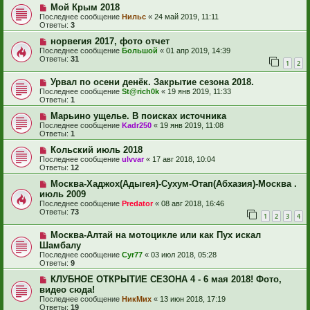
Мой Крым 2018
Последнее сообщение
Нильс
«
24 май 2019, 11:11
Ответы:
3
норвегия 2017, фото отчет
Последнее сообщение
Большой
«
01 апр 2019, 14:39
Ответы:
31
1
2
Урвал по осени денёк. Закрытие сезона 2018.
Последнее сообщение
St@rich0k
«
19 янв 2019, 11:33
Ответы:
1
Марьино ущелье. В поисках источника
Последнее сообщение
Kadr250
«
19 янв 2019, 11:08
Ответы:
1
Кольский июль 2018
Последнее сообщение
ulvvar
«
17 авг 2018, 10:04
Ответы:
12
Москва-Хаджох(Адыгея)-Сухум-Отап(Абхазия)-Москва .
июль 2009
Последнее сообщение
Predator
«
08 авг 2018, 16:46
Ответы:
73
1
2
3
4
Москва-Алтай на мотоцикле или как Пух искал
Шамбалу
Последнее сообщение
Cyr77
«
03 июл 2018, 05:28
Ответы:
9
КЛУБНОЕ ОТКРЫТИЕ СЕЗОНА 4 - 6 мая 2018! Фото,
видео сюда!
Последнее сообщение
НикМих
«
13 июн 2018, 17:19
Ответы:
19