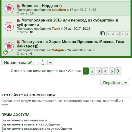
Воронеж - Нордкап :)
Последнее сообщение
caballero
«
17 авг 2017, 21:57
Ответы:
15
Мотополярники 2016 или переход из субарктики в
субтропики
Последнее сообщение
Twuk
«
06 авг 2017, 10:13
Ответы:
81
1
2
3
4
5
Покатушки на Харли Москва-Ярославль-Москва. Гимн
байкеров)))
Последнее сообщение
Potapi4
«
24 июл 2017, 14:06
Ответы:
4
Новая тема
Н
о
в
а
я
т
е
м
а
1
2
3
4
5
След
Отметить все темы как прочтённые
• 224 темы
Перейти
КТО СЕЙЧАС НА КОНФЕРЕНЦИИ
Сейчас этот форум просматривают: нет зарегистрированных пользователей и 1
гость
ПРАВА ДОСТУПА
Вы
не можете
начинать темы
Вы
не можете
отвечать на сообщения
Вы
не можете
редактировать свои сообщения