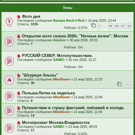
Темы
Фото дня
Последнее сообщение
Валера Rock'n'Roll
«
10 апр 2025, 13:44
Ответы:
1035
1
49
50
51
52
…
Рейтинг: 0.37%
Открытие мото сезона 2026г. "Ночные волки". Москва
Последнее сообщение
AlexGor
«
30 апр 2026, 20:01
Ответы:
7
Рейтинг: 0%
РУССКИЙ СЕВЕР. Мотопутешествие.
Последнее сообщение
SAMEC
«
01 сен 2025, 12:27
Рейтинг: 0%
"Штурмуя Альпы"
Последнее сообщение
MikeRaven
«
21 мар 2025, 12:23
Ответы:
30
1
2
Польша-Литва на недельку
Последнее сообщение
MikeRaven
«
21 мар 2025, 12:04
Ответы:
8
Путешествие в страну фантазий, пейзажей и холода
Последнее сообщение
MikeRaven
«
21 мар 2025, 11:59
Ответы:
14
Мотопрохват Москва-Владивосток
Последнее сообщение
SAMEC
«
21 мар 2025, 08:04
Ответы:
17
Рейтинг: 0.02%