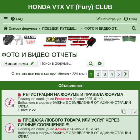
HONDA VTX VT (Fury) CLUB
Регистрация
FAQ
Р
е
г
и
с
т
р
а
ц
и
я
Вход
П
Список форумов
ПОЕЗДКИ. ПУТЕШЕСТВИЯ. ПРИГЛАШЕНИЯ В ПУТЕШЕСТВИЯ.
ФОТО И ВИДЕО ОТЧЕТЫ
о
и
с
ФОТО И ВИДЕО ОТЧЕТЫ
к
Новая тема
Поиск
Расширенный пои
Н
о
в
а
я
т
е
м
а
1
2
3
4
5
След
Отметить все темы как прочтённые
• 224 темы
Объявления
РЕГИСТРАЦИЯ НА ФОРУМЕ И ПРАВИЛА ФОРУМА
Последнее сообщение
Predator
«
22 июл 2025, 01:40
Добавлено в форуме
ВАЖНЫЕ ОБЪЯВЛЕНИЯ ОТ АДМИНИСТРАЦИИ
КЛУБА
Ответы:
22
1
2
ПРОДАЖА ЛЮБОГО ТОВАРА ИЛИ УСЛУГ ЧЕРЕЗ
ЛИЧНЫЕ СООБЩЕНИЯ !!!
Последнее сообщение
Admin
«
14 мар 2011, 20:43
Добавлено в форуме
ВАЖНЫЕ ОБЪЯВЛЕНИЯ ОТ АДМИНИСТРАЦИИ
КЛУБА