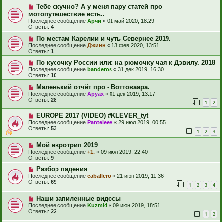
Тебе скучно? А у меня пару статей про
мотопутешествие есть..
Последнее сообщение
Арчи
«
01 май 2020, 18:29
Ответы:
4
По местам Карелии и чуть Севернее 2019.
Последнее сообщение
Джинн
«
13 фев 2020, 13:51
Ответы:
1
По кусочку России или: на рюмочку чая к Дэвилу. 2018
Последнее сообщение
banderos
«
31 дек 2019, 16:30
Ответы:
10
Маленький отчёт про - Воттоваара.
Последнее сообщение
Аруах
«
01 дек 2019, 13:17
Ответы:
28
1
2
EUROPE 2017 (VIDEO) #KLEVER_tyt
Последнее сообщение
Panteleev
«
29 июл 2019, 00:55
Ответы:
53
1
2
3
Мой евротрип 2019
Последнее сообщение
+1.
«
09 июл 2019, 22:40
Ответы:
9
Разбор падения
Последнее сообщение
caballero
«
21 июн 2019, 11:36
Ответы:
69
1
2
3
4
Наши запиленные видосы
Последнее сообщение
Kuzmi4
«
09 июн 2019, 18:51
Ответы:
22
1
2