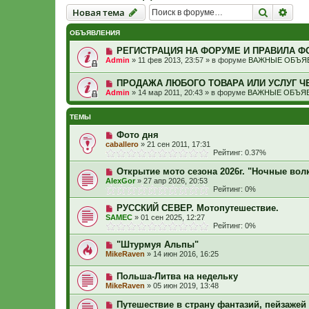
Новая тема
Поиск
Рас
Н
о
в
а
я
т
е
м
а
ОБЪЯВЛЕНИЯ
РЕГИСТРАЦИЯ НА ФОРУМЕ И ПРАВИЛА Ф
Admin
»
11 фев 2013, 23:57
» в форуме
ВАЖНЫЕ ОБЪЯВ
ПРОДАЖА ЛЮБОГО ТОВАРА ИЛИ УСЛУГ Ч
Admin
»
14 мар 2011, 20:43
» в форуме
ВАЖНЫЕ ОБЪЯВ
ТЕМЫ
Фото дня
caballero
»
21 сен 2011, 17:31
Рейтинг: 0.37%
Открытие мото сезона 2026г. "Ночные вол
AlexGor
»
27 апр 2026, 20:53
Рейтинг: 0%
РУССКИЙ СЕВЕР. Мотопутешествие.
SAMEC
»
01 сен 2025, 12:27
Рейтинг: 0%
"Штурмуя Альпы"
MikeRaven
»
14 июн 2016, 16:25
Польша-Литва на недельку
MikeRaven
»
05 июн 2019, 13:48
Путешествие в страну фантазий, пейзажей