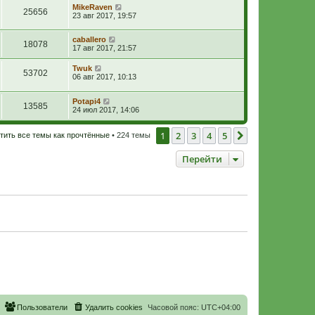
MikeRaven
25656
23 авг 2017, 19:57
caballero
18078
17 авг 2017, 21:57
Twuk
53702
06 авг 2017, 10:13
Potapi4
13585
24 июл 2017, 14:06
1
2
3
4
5
След.
тить все темы как прочтённые
• 224 темы
Перейти
Пользователи
Удалить cookies
Часовой пояс:
UTC+04:00