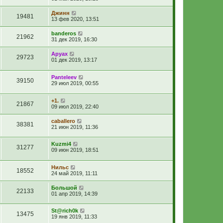
Джинн
19481
13 фев 2020, 13:51
banderos
21962
31 дек 2019, 16:30
Аруах
29723
01 дек 2019, 13:17
Panteleev
39150
29 июл 2019, 00:55
+1.
21867
09 июл 2019, 22:40
caballero
38381
21 июн 2019, 11:36
Kuzmi4
31277
09 июн 2019, 18:51
Нильс
18552
24 май 2019, 11:11
Большой
22133
01 апр 2019, 14:39
St@rich0k
13475
19 янв 2019, 11:33