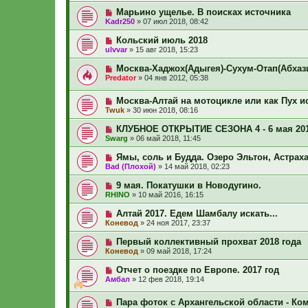
Марьино ущелье. В поисках источника
Kadr250
»
07 июл 2018, 08:42
Кольский июль 2018
ulvvar
»
15 авг 2018, 15:23
Москва-Хаджох(Адыгея)-Сухум-Отап(Абхази
Predator
»
04 янв 2012, 05:38
Москва-Алтай на мотоцикле или как Пух 
Twuk
»
30 июн 2018, 08:16
КЛУБНОЕ ОТКРЫТИЕ СЕЗОНА 4 - 6 мая 2018
Swarg
»
06 май 2018, 11:45
Ямы, соль и Будда. Озеро Эльтон, Астрах
Bad (Плохой)
»
14 май 2018, 02:23
9 мая. Покатушки в Новодугино.
RHINO
»
10 май 2016, 16:15
Алтай 2017. Едем Шамбалу искать...
Коневод
»
24 ноя 2017, 23:37
Первый коллективный прохват 2018 года
Коневод
»
09 май 2018, 17:24
Отчет о поездке по Европе. 2017 год
Амбал
»
12 фев 2018, 19:14
Пара фоток с Архангельской области - Ко