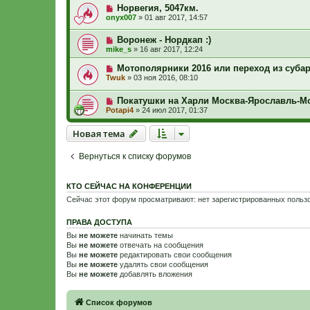
Норвегия, 5047км.
onyx007
»
01 авг 2017, 14:57
Воронеж - Нордкап :)
mike_s
»
16 авг 2017, 12:24
Мотополярники 2016 или переход из субар
Twuk
»
03 ноя 2016, 08:10
Покатушки на Харли Москва-Ярославль-Мо
Potapi4
»
24 июл 2017, 01:37
Новая тема
Н
о
в
а
я
т
е
м
а
Вернуться к списку форумов
КТО СЕЙЧАС НА КОНФЕРЕНЦИИ
Сейчас этот форум просматривают: нет зарегистрированных пользо
ПРАВА ДОСТУПА
Вы
не можете
начинать темы
Вы
не можете
отвечать на сообщения
Вы
не можете
редактировать свои сообщения
Вы
не можете
удалять свои сообщения
Вы
не можете
добавлять вложения
Связаться с
Список форумов