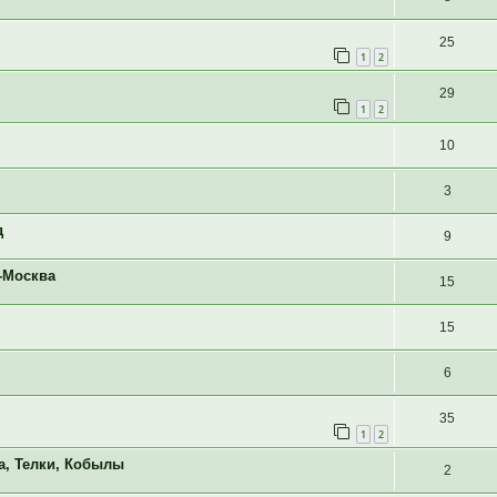
25
1
2
29
1
2
10
3
д
9
-Москва
15
15
6
35
1
2
а, Телки, Кобылы
2