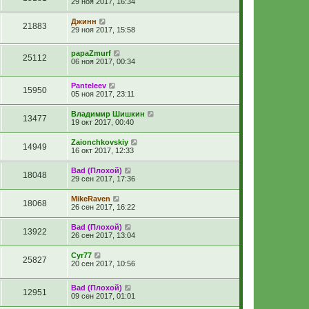
29 ноя 2017, 16:34
Джинн
21883
29 ноя 2017, 15:58
papaZmurf
25112
06 ноя 2017, 00:34
Panteleev
15950
05 ноя 2017, 23:11
Владимир Шишкин
13477
19 окт 2017, 00:40
Zaionchkovskiy
14949
16 окт 2017, 12:33
Bad (Плохой)
18048
29 сен 2017, 17:36
MikeRaven
18068
26 сен 2017, 16:22
Bad (Плохой)
13922
26 сен 2017, 13:04
Cyr77
25827
20 сен 2017, 10:56
Bad (Плохой)
12951
09 сен 2017, 01:01