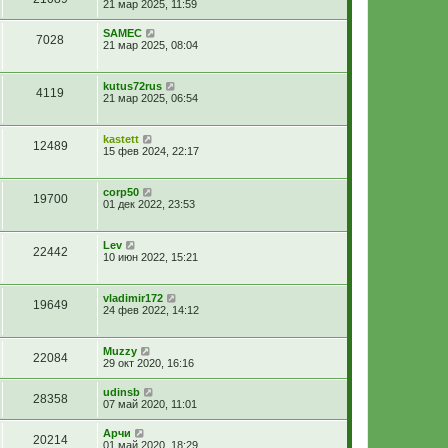
21 мар 2025, 11:59
SAMEC
7028
21 мар 2025, 08:04
kutus72rus
4119
21 мар 2025, 06:54
kastett
12489
15 фев 2024, 22:17
corp50
19700
01 дек 2022, 23:53
Lev
22442
10 июн 2022, 15:21
vladimir172
19649
24 фев 2022, 14:12
Muzzy
22084
29 окт 2020, 16:16
udinsb
28358
07 май 2020, 11:01
Арчи
20214
01 май 2020, 18:29