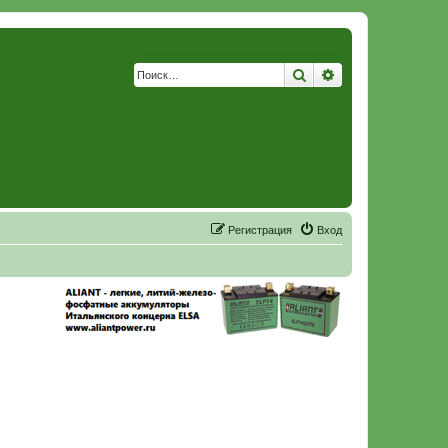
Поиск
Расширенный по
Р
е
г
и
с
т
р
а
ц
и
я
Вход