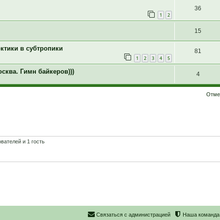
36
1
2
15
ктики в субтропики
81
1
2
3
4
5
сква. Гимн байкеров)))
4
Отме
вателей и 1 гость
С
в
я
з
а
т
ь
с
я
с
а
д
м
и
н
и
с
т
р
а
ц
и
е
й
Наша команда