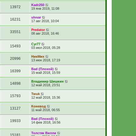
Kadr250
13972
19 янв 2019, 11:08
ulvvar
16231
17 авг 2018, 10:04
Predator
33551
08 авг 2018, 16:46
Cyr77
15493
03 июл 2018, 05:28
НикМих
20996
13 июн 2018, 17:19
Bad (Плохой)
16399
15 май 2018, 15:59
Владимир Шишкин
14898
12 май 2018, 23:51
Twuk
15793
12 май 2018, 15:36
Коневод
13127
11 май 2018, 06:55
Bad (Плохой)
19933
14 фев 2018, 16:56
Толстяк Вилли
15181