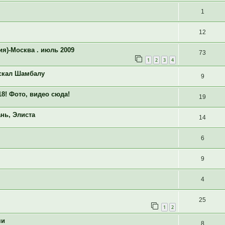
1
12
я)-Москва . июль 2009
73
1
2
3
4
искал Шамбалу
9
! Фото, видео сюда!
19
ань, Элиста
14
6
9
4
25
1
2
ми
8