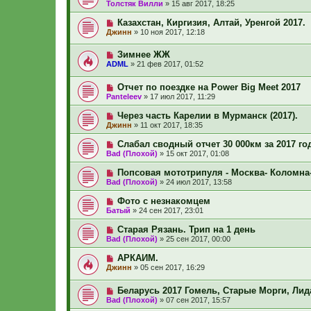
Толстяк Вилли
»
15 авг 2017, 18:25
Казахстан, Киргизия, Алтай, Уренгой 2017.
Джинн
»
10 ноя 2017, 12:18
Зимнее ЖЖ
ADML
»
21 фев 2017, 01:52
Отчет по поездке на Power Big Meet 2017
Panteleev
»
17 июл 2017, 11:29
Через часть Карелии в Мурманск (2017).
Джинн
»
11 окт 2017, 18:35
Слабал сводный отчет 30 000км за 2017 го
Bad (Плохой)
»
15 окт 2017, 01:08
Попсовая мототрипуля - Москва- Коломна
Bad (Плохой)
»
24 июл 2017, 13:58
Фото с незнакомцем
Батый
»
24 сен 2017, 23:01
Старая Рязань. Трип на 1 день
Bad (Плохой)
»
25 сен 2017, 00:00
АРКАИМ.
Джинн
»
05 сен 2017, 16:29
Беларусь 2017 Гомель, Старые Морги, Лид
Bad (Плохой)
»
07 сен 2017, 15:57