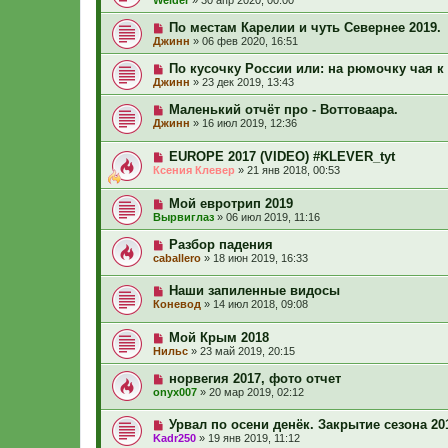
Welder
»
30 апр 2020, 00:00
По местам Карелии и чуть Севернее 2019.
Джинн
»
06 фев 2020, 16:51
По кусочку России или: на рюмочку чая к 
Джинн
»
23 дек 2019, 13:43
Маленький отчёт про - Воттоваара.
Джинн
»
16 июл 2019, 12:36
EUROPE 2017 (VIDEO) #KLEVER_tyt
Ксения Клевер
»
21 янв 2018, 00:53
Мой евротрип 2019
Вырвиглаз
»
06 июл 2019, 11:16
Разбор падения
caballero
»
18 июн 2019, 16:33
Наши запиленные видосы
Коневод
»
14 июл 2018, 09:08
Мой Крым 2018
Нильс
»
23 май 2019, 20:15
норвегия 2017, фото отчет
onyx007
»
20 мар 2019, 02:12
Урвал по осени денёк. Закрытие сезона 20
Kadr250
»
19 янв 2019, 11:12