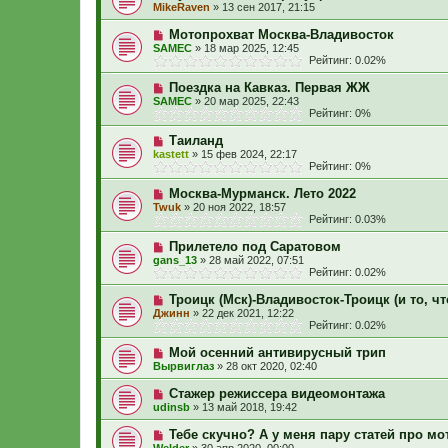
MikeRaven
»
13 сен 2017, 21:15
Мотопрохват Москва-Владивосток
SAMEC
»
18 мар 2025, 12:45
Рейтинг: 0.02%
Поездка на Кавказ. Первая ЖЖ
SAMEC
»
20 мар 2025, 22:43
Рейтинг: 0%
Таиланд
kastett
»
15 фев 2024, 22:17
Рейтинг: 0%
Москва-Мурманск. Лето 2022
Twuk
»
20 ноя 2022, 18:57
Рейтинг: 0.03%
Прилетело под Саратовом
gans_13
»
28 май 2022, 07:51
Рейтинг: 0.02%
Троицк (Мск)-Владивосток-Троицк (и то, чт
Джинн
»
22 дек 2021, 12:22
Рейтинг: 0.02%
Мой осенний антивирусный трип
Вырвиглаз
»
28 окт 2020, 02:40
Стажер режиссера видеомонтажа
udinsb
»
13 май 2018, 19:42
Тебе скучно? А у меня пару статей про мо