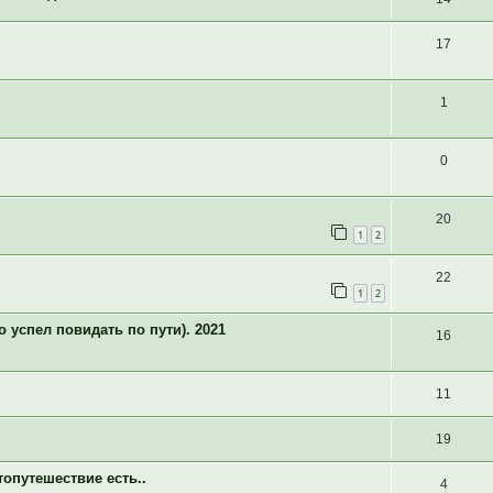
17
1
0
20
1
2
22
1
2
о успел повидать по пути). 2021
16
11
19
топутешествие есть..
4