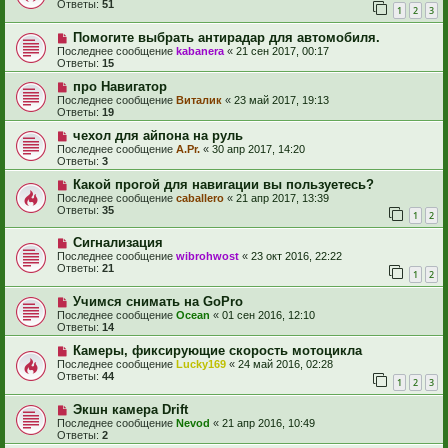
Ответы:
51
1
2
3
Помогите выбрать антирадар для автомобиля.
Последнее сообщение
kabanera
«
21 сен 2017, 00:17
Ответы:
15
про Навигатор
Последнее сообщение
Виталик
«
23 май 2017, 19:13
Ответы:
19
чехол для айпона на руль
Последнее сообщение
A.Pr.
«
30 апр 2017, 14:20
Ответы:
3
Какой прогой для навигации вы пользуетесь?
Последнее сообщение
caballero
«
21 апр 2017, 13:39
Ответы:
35
1
2
Сигнализация
Последнее сообщение
wibrohwost
«
23 окт 2016, 22:22
Ответы:
21
1
2
Учимся снимать на GoPro
Последнее сообщение
Ocean
«
01 сен 2016, 12:10
Ответы:
14
Камеры, фиксирующие скорость мотоцикла
Последнее сообщение
Lucky169
«
24 май 2016, 02:28
Ответы:
44
1
2
3
Экшн камера Drift
Последнее сообщение
Nevod
«
21 апр 2016, 10:49
Ответы:
2