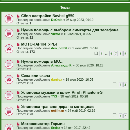
Темы
Сбил настройки Navitel g550
Последнее сообщение
DeOnis
«
03 мар 2023, 09:12
Ответы:
1
Нужна помощь с выбором симкарты для телефона
Последнее сообщение
Viktor
«
11 июл 2021, 03:55
Ответы:
12
МОТО-ГАРНИТУРЫ
Последнее сообщение
den_cot86
«
01 июн 2021, 17:46
Ответы:
173
1
6
7
8
9
…
Нужна помощь в МО...
Последнее сообщение
Александр К.
«
30 июл 2020, 18:11
Ответы:
5
Сена или скала
Последнее сообщение
dartfox
«
19 июл 2020, 16:05
Ответы:
33
1
2
Установка музыки в шлем Airoh Phantom-S
Последнее сообщение
TY3
«
30 май 2019, 00:28
Ответы:
3
Установка транспондера на мотоцикле
Последнее сообщение
goffman
«
24 май 2019, 02:19
Ответы:
20
1
2
Мотонавигатор Гармин
Последнее сообщение
Stelsz
«
14 окт 2017, 22:42