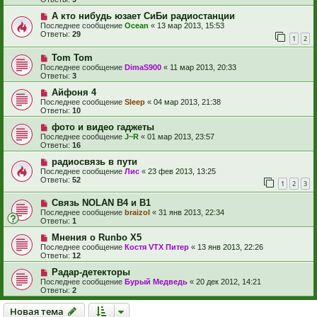
А кто нибудь юзает СиБи радиостанции
Последнее сообщение
Ocean
«
13 мар 2013, 15:53
Ответы:
29
1
2
Tom Tom
Последнее сообщение
DimaS900
«
11 мар 2013, 20:33
Ответы:
3
Айфоня 4
Последнее сообщение
Sleep
«
04 мар 2013, 21:38
Ответы:
10
фото и видео гаджеты
Последнее сообщение
J~R
«
01 мар 2013, 23:57
Ответы:
16
радиосвязь в пути
Последнее сообщение
Лис
«
23 фев 2013, 13:25
Ответы:
52
1
2
3
Связь NOLAN В4 и В1
Последнее сообщение
braizol
«
31 янв 2013, 22:34
Ответы:
1
Мнения о Runbo X5
Последнее сообщение
Костя VTX Питер
«
13 янв 2013, 22:26
Ответы:
12
Радар-детекторы
Последнее сообщение
Бурый Медведь
«
20 дек 2012, 14:21
Ответы:
2
Новая тема
Н
о
в
а
я
т
е
м
а