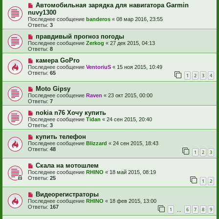
Автомобильная зарядка для навигатора Garmin
nuvy1300
Последнее сообщение
banderos
«
08 мар 2016, 23:55
Ответы:
3
правдивый прогноз погоды
Последнее сообщение
Zerkog
«
27 дек 2015, 04:13
Ответы:
8
камера GoPro
Последнее сообщение
VentoriuS
«
15 ноя 2015, 10:49
Ответы:
65
1
2
3
4
Moto Gipsy
Последнее сообщение
Raven
«
23 окт 2015, 00:00
Ответы:
7
nokia n76 Хочу купить
Последнее сообщение
Tidan
«
24 сен 2015, 20:40
Ответы:
3
купить телефон
Последнее сообщение
Blizzard
«
24 сен 2015, 18:43
Ответы:
48
1
2
3
Скала на мотошлем
Последнее сообщение
RHINO
«
18 май 2015, 08:19
Ответы:
25
1
2
Видеорегистраторы
Последнее сообщение
RHINO
«
18 фев 2015, 13:00
Ответы:
167
1
6
7
8
9
…