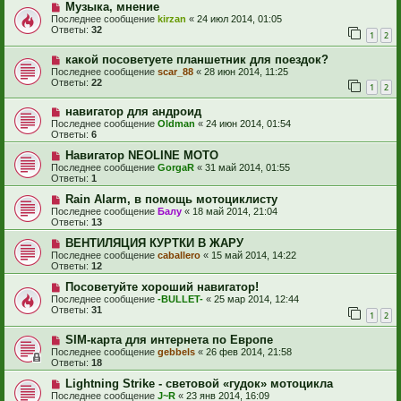
Музыка, мнение
Последнее сообщение
kirzan
«
24 июл 2014, 01:05
Ответы:
32
1
2
какой посоветуете планшетник для поездок?
Последнее сообщение
scar_88
«
28 июн 2014, 11:25
Ответы:
22
1
2
навигатор для андроид
Последнее сообщение
Oldman
«
24 июн 2014, 01:54
Ответы:
6
Навигатор NEOLINE MOTO
Последнее сообщение
GorgaR
«
31 май 2014, 01:55
Ответы:
1
Rain Alarm, в помощь мотоциклисту
Последнее сообщение
Балу
«
18 май 2014, 21:04
Ответы:
13
ВЕНТИЛЯЦИЯ КУРТКИ В ЖАРУ
Последнее сообщение
caballero
«
15 май 2014, 14:22
Ответы:
12
Посоветуйте хороший навигатор!
Последнее сообщение
-BULLET-
«
25 мар 2014, 12:44
Ответы:
31
1
2
SIM-карта для интернета по Европе
Последнее сообщение
gebbels
«
26 фев 2014, 21:58
Ответы:
18
Lightning Strike - световой «гудок» мотоцикла
Последнее сообщение
J~R
«
23 янв 2014, 16:09