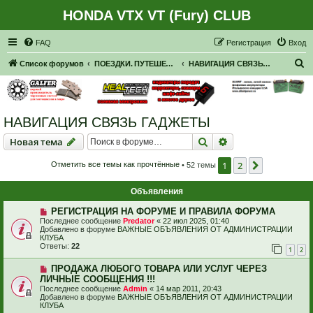
HONDA VTX VT (Fury) CLUB
Регистрация
FAQ
Р
е
г
и
с
т
р
а
ц
и
я
Вход
П
Список форумов
ПОЕЗДКИ. ПУТЕШЕСТВИЯ. ПРИГЛАШЕНИЯ В ПУТЕШЕСТВИЯ.
НАВИГАЦИЯ СВЯЗЬ ГАДЖЕТЫ
о
и
с
НАВИГАЦИЯ СВЯЗЬ ГАДЖЕТЫ
к
Новая тема
Поиск
Расширенный пои
Н
о
в
а
я
т
е
м
а
1
2
След.
Отметить все темы как прочтённые
• 52 темы
Объявления
РЕГИСТРАЦИЯ НА ФОРУМЕ И ПРАВИЛА ФОРУМА
Последнее сообщение
Predator
«
22 июл 2025, 01:40
Добавлено в форуме
ВАЖНЫЕ ОБЪЯВЛЕНИЯ ОТ АДМИНИСТРАЦИИ
КЛУБА
Ответы:
22
1
2
ПРОДАЖА ЛЮБОГО ТОВАРА ИЛИ УСЛУГ ЧЕРЕЗ
ЛИЧНЫЕ СООБЩЕНИЯ !!!
Последнее сообщение
Admin
«
14 мар 2011, 20:43
Добавлено в форуме
ВАЖНЫЕ ОБЪЯВЛЕНИЯ ОТ АДМИНИСТРАЦИИ
КЛУБА