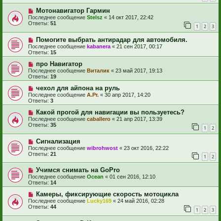
Мотонавигатор Гармин
Последнее сообщение
Stelsz
«
14 окт 2017, 22:42
Ответы:
51
1
2
3
Помогите выбрать антирадар для автомобиля.
Последнее сообщение
kabanera
«
21 сен 2017, 00:17
Ответы:
15
про Навигатор
Последнее сообщение
Виталик
«
23 май 2017, 19:13
Ответы:
19
чехол для айпона на руль
Последнее сообщение
A.Pr.
«
30 апр 2017, 14:20
Ответы:
3
Какой прогой для навигации вы пользуетесь?
Последнее сообщение
caballero
«
21 апр 2017, 13:39
Ответы:
35
1
2
Сигнализация
Последнее сообщение
wibrohwost
«
23 окт 2016, 22:22
Ответы:
21
1
2
Учимся снимать на GoPro
Последнее сообщение
Ocean
«
01 сен 2016, 12:10
Ответы:
14
Камеры, фиксирующие скорость мотоцикла
Последнее сообщение
Lucky169
«
24 май 2016, 02:28
Ответы:
44
1
2
3