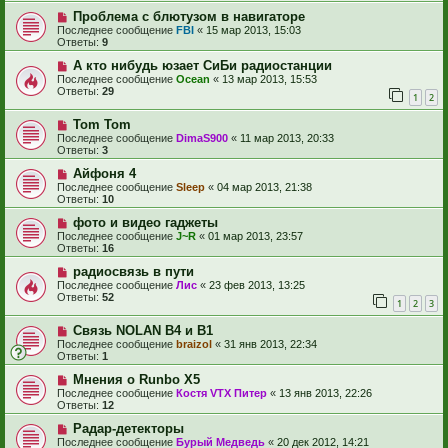
Проблема с блютузом в навигаторе
Последнее сообщение
FBI
«
15 мар 2013, 15:03
Ответы:
9
А кто нибудь юзает СиБи радиостанции
Последнее сообщение
Ocean
«
13 мар 2013, 15:53
Ответы:
29
1
2
Tom Tom
Последнее сообщение
DimaS900
«
11 мар 2013, 20:33
Ответы:
3
Айфоня 4
Последнее сообщение
Sleep
«
04 мар 2013, 21:38
Ответы:
10
фото и видео гаджеты
Последнее сообщение
J~R
«
01 мар 2013, 23:57
Ответы:
16
радиосвязь в пути
Последнее сообщение
Лис
«
23 фев 2013, 13:25
Ответы:
52
1
2
3
Связь NOLAN В4 и В1
Последнее сообщение
braizol
«
31 янв 2013, 22:34
Ответы:
1
Мнения о Runbo X5
Последнее сообщение
Костя VTX Питер
«
13 янв 2013, 22:26
Ответы:
12
Радар-детекторы
Последнее сообщение
Бурый Медведь
«
20 дек 2012, 14:21