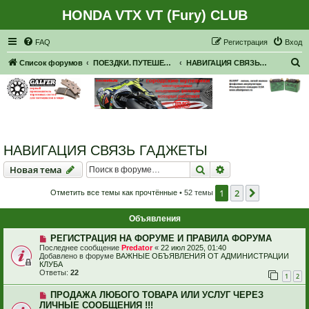
HONDA VTX VT (Fury) CLUB
Регистрация
FAQ
Р
е
г
и
с
т
р
а
ц
и
я
Вход
П
Список форумов
ПОЕЗДКИ. ПУТЕШЕСТВИЯ. ПРИГЛАШЕНИЯ В ПУТЕШЕСТВИЯ.
НАВИГАЦИЯ СВЯЗЬ ГАДЖЕТЫ
о
и
с
к
НАВИГАЦИЯ СВЯЗЬ ГАДЖЕТЫ
Новая тема
Поиск
Расширенный пои
Н
о
в
а
я
т
е
м
а
1
2
След.
Отметить все темы как прочтённые
• 52 темы
Объявления
РЕГИСТРАЦИЯ НА ФОРУМЕ И ПРАВИЛА ФОРУМА
Последнее сообщение
Predator
«
22 июл 2025, 01:40
Добавлено в форуме
ВАЖНЫЕ ОБЪЯВЛЕНИЯ ОТ АДМИНИСТРАЦИИ
КЛУБА
Ответы:
22
1
2
ПРОДАЖА ЛЮБОГО ТОВАРА ИЛИ УСЛУГ ЧЕРЕЗ
ЛИЧНЫЕ СООБЩЕНИЯ !!!