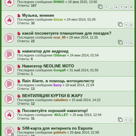
Последнее сообщение
RHINO
«
18 фев 2015, 13:00
Ответы:
167
1
6
7
8
9
…
Музыка, мнение
Последнее сообщение
kirzan
«
24 июл 2014, 01:05
Ответы:
32
1
2
какой посоветуете планшетник для поездок?
Последнее сообщение
scar_88
«
28 июн 2014, 11:25
Ответы:
22
1
2
навигатор для андроид
Последнее сообщение
Oldman
«
24 июн 2014, 01:54
Ответы:
6
Навигатор NEOLINE MOTO
Последнее сообщение
GorgaR
«
31 май 2014, 01:55
Ответы:
1
Rain Alarm, в помощь мотоциклисту
Последнее сообщение
Балу
«
18 май 2014, 21:04
Ответы:
13
ВЕНТИЛЯЦИЯ КУРТКИ В ЖАРУ
Последнее сообщение
caballero
«
15 май 2014, 14:22
Ответы:
12
Посоветуйте хороший навигатор!
Последнее сообщение
-BULLET-
«
25 мар 2014, 12:44
Ответы:
31
1
2
SIM-карта для интернета по Европе
Последнее сообщение
gebbels
«
26 фев 2014, 21:58