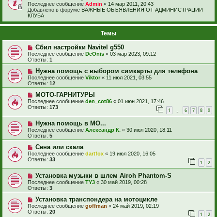
Последнее сообщение
Admin
«
14 мар 2011, 20:43
Добавлено в форуме
ВАЖНЫЕ ОБЪЯВЛЕНИЯ ОТ АДМИНИСТРАЦИИ
КЛУБА
Темы
Сбил настройки Navitel g550
Последнее сообщение
DeOnis
«
03 мар 2023, 09:12
Ответы:
1
Нужна помощь с выбором симкарты для телефона
Последнее сообщение
Viktor
«
11 июл 2021, 03:55
Ответы:
12
МОТО-ГАРНИТУРЫ
Последнее сообщение
den_cot86
«
01 июн 2021, 17:46
Ответы:
173
1
6
7
8
9
…
Нужна помощь в МО...
Последнее сообщение
Александр К.
«
30 июл 2020, 18:11
Ответы:
5
Сена или скала
Последнее сообщение
dartfox
«
19 июл 2020, 16:05
Ответы:
33
1
2
Установка музыки в шлем Airoh Phantom-S
Последнее сообщение
TY3
«
30 май 2019, 00:28
Ответы:
3
Установка транспондера на мотоцикле
Последнее сообщение
goffman
«
24 май 2019, 02:19
Ответы:
20
1
2