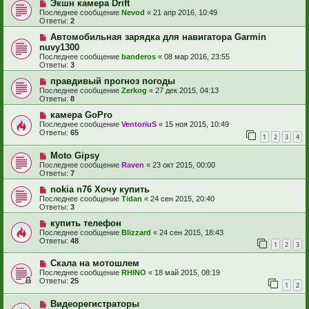
Экшн камера Drift
Последнее сообщение
Nevod
«
21 апр 2016, 10:49
Ответы:
2
Автомобильная зарядка для навигатора Garmin
nuvy1300
Последнее сообщение
banderos
«
08 мар 2016, 23:55
Ответы:
3
правдивый прогноз погоды
Последнее сообщение
Zerkog
«
27 дек 2015, 04:13
Ответы:
8
камера GoPro
Последнее сообщение
VentoriuS
«
15 ноя 2015, 10:49
Ответы:
65
1
2
3
4
Moto Gipsy
Последнее сообщение
Raven
«
23 окт 2015, 00:00
Ответы:
7
nokia n76 Хочу купить
Последнее сообщение
Tidan
«
24 сен 2015, 20:40
Ответы:
3
купить телефон
Последнее сообщение
Blizzard
«
24 сен 2015, 18:43
Ответы:
48
1
2
3
Скала на мотошлем
Последнее сообщение
RHINO
«
18 май 2015, 08:19
Ответы:
25
1
2
Видеорегистраторы