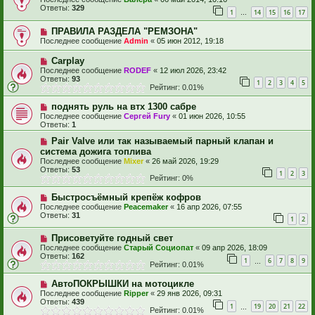
Ответы:
329
1
14
15
16
17
…
ПРАВИЛА РАЗДЕЛА "РЕМЗОНА"
Последнее сообщение
Admin
«
05 июн 2012, 19:18
Carplay
Последнее сообщение
RODEF
«
12 июл 2026, 23:42
Ответы:
93
1
2
3
4
5
Рейтинг: 0.01%
поднять руль на втх 1300 сабре
Последнее сообщение
Сергей Fury
«
01 июн 2026, 10:55
Ответы:
1
Pair Valve или так называемый парный клапан и
система дожига топлива
Последнее сообщение
Mixer
«
26 май 2026, 19:29
Ответы:
53
1
2
3
Рейтинг: 0%
Быстросъёмный крепёж кофров
Последнее сообщение
Peacemaker
«
16 апр 2026, 07:55
Ответы:
31
1
2
Присоветуйте годный свет
Последнее сообщение
Старый Социопат
«
09 апр 2026, 18:09
Ответы:
162
1
6
7
8
9
…
Рейтинг: 0.01%
АвтоПОКРЫШКИ на мотоцикле
Последнее сообщение
Ripper
«
29 янв 2026, 09:31
Ответы:
439
1
19
20
21
22
…
Рейтинг: 0.01%