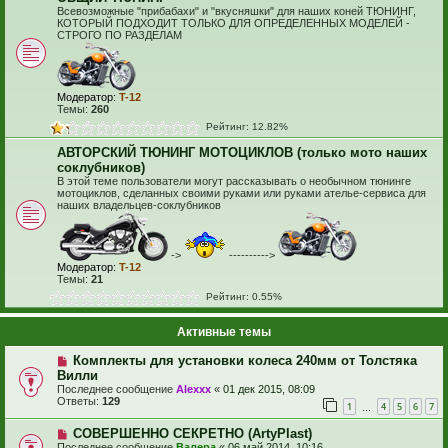
Всевозможные "прибабахи" и "вкусняшки" для наших коней ТЮНИНГ,
КОТОРЫЙ ПОДХОДИТ ТОЛЬКО ДЛЯ ОПРЕДЕЛЕННЫХ МОДЕЛЕЙ -
СТРОГО ПО РАЗДЕЛАМ
Модератор:
T-12
Темы:
260
Рейтинг: 12.82%
АВТОРСКИЙ ТЮНИНГ МОТОЦИКЛОВ (только мото наших
соклубников)
В этой теме пользователи могут рассказывать о необычном тюнинге
мотоциклов, сделанных своими руками или руками ателье-сервиса для
наших владельцев-соклубников
->
---------->
Модератор:
T-12
Темы:
21
Рейтинг: 0.55%
Активные темы
Комплекты для установки колеса 240мм от Толстяка
Вилли
Последнее сообщение
Alexxx
«
01 дек 2015, 08:09
Ответы:
129
1
4
5
6
7
…
СОВЕРШЕННО СЕКРЕТНО (ArtyPlast)
Последнее сообщение
Валера
«
06 май 2014, 10:16