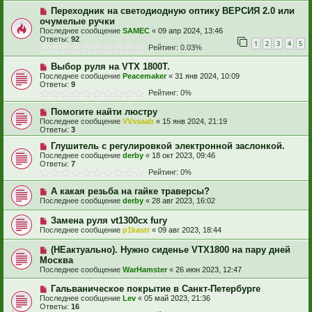
Переходник на светодиодную оптику ВЕРСИЯ 2.0 или
очумелые ручки
Последнее сообщение
SAMEC
«
09 апр 2024, 13:46
Ответы:
92
1
2
3
4
5
Рейтинг: 0.03%
Выбор руля на VTX 1800T.
Последнее сообщение
Peacemaker
«
31 янв 2024, 10:09
Ответы:
9
Рейтинг: 0%
Помогите найти люстру
Последнее сообщение
VVssaab
«
15 янв 2024, 21:19
Ответы:
3
Глушитель с регулировкой электронной заслонкой.
Последнее сообщение
derby
«
18 окт 2023, 09:46
Ответы:
7
Рейтинг: 0%
А какая резьба на гайке траверсы?
Последнее сообщение
derby
«
28 авг 2023, 16:02
Замена руля vt1300cx fury
Последнее сообщение
p1kastr
«
09 авг 2023, 18:44
(НЕактуально). Нужно сиденье VTX1800 на пару дней
Москва
Последнее сообщение
WarHamster
«
26 июн 2023, 12:47
Гальваническое покрытие в Санкт-Петербурге
Последнее сообщение
Lev
«
05 май 2023, 21:36
Ответы:
16