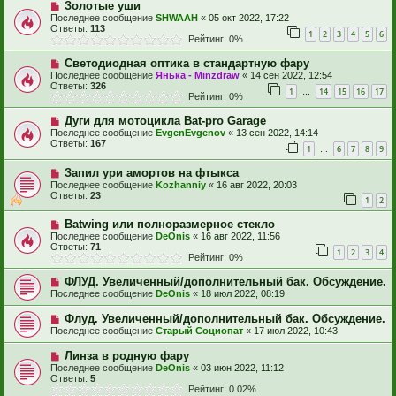
Золотые уши
Последнее сообщение
SHWAAH
«
05 окт 2022, 17:22
Ответы:
113
1
2
3
4
5
6
Рейтинг: 0%
Светодиодная оптика в стандартную фару
Последнее сообщение
Янька - Minzdraw
«
14 сен 2022, 12:54
Ответы:
326
1
14
15
16
17
…
Рейтинг: 0%
Дуги для мотоцикла Bat-pro Garage
Последнее сообщение
EvgenEvgenov
«
13 сен 2022, 14:14
Ответы:
167
1
6
7
8
9
…
Запил ури амортов на фтыкса
Последнее сообщение
Kozhanniy
«
16 авг 2022, 20:03
Ответы:
23
1
2
Batwing или полноразмерное стекло
Последнее сообщение
DeOnis
«
16 авг 2022, 11:56
Ответы:
71
1
2
3
4
Рейтинг: 0%
ФЛУД. Увеличенный/дополнительный бак. Обсуждение.
Последнее сообщение
DeOnis
«
18 июл 2022, 08:19
Флуд. Увеличенный/дополнительный бак. Обсуждение.
Последнее сообщение
Старый Социопат
«
17 июл 2022, 10:43
Линза в родную фару
Последнее сообщение
DeOnis
«
03 июн 2022, 11:12
Ответы:
5
Рейтинг: 0.02%