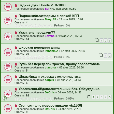
Задние дуги Honda VTX-1800
Последнее сообщение
Bat
«
07 ноя 2025, 09:50
Подножки/платформы с лапкой КПП
Последнее сообщение
Tony_78
«
17 июн 2025, 10:09
Ответы:
4
Рейтинг: 0%
Указатель передачи??
Последнее сообщение
Levsha
«
29 мар 2025, 15:03
Ответы:
44
1
2
3
широкая передняя шина
Последнее сообщение
Pahan002
«
12 фев 2025, 20:47
Ответы:
20
1
2
Рейтинг: 0%
Руль без переделок тросов, прошу посоветовать
Последнее сообщение
dr.motor
«
05 фев 2025, 10:36
Ответы:
5
Шпатлёвка и окраска стеклопластика
Последнее сообщение
corp50
«
03 янв 2025, 23:43
Ответы:
6
Увеличенный/дополнительный бак. Обсуждение.
Последнее сообщение
DeOnis
«
04 ноя 2024, 14:31
Ответы:
92
1
2
3
4
5
Рейтинг: 0.02%
Стоп сигнал с поворотниками vtx1800f
Последнее сообщение
DeOnis
«
24 авг 2024, 22:01
Ответы:
9