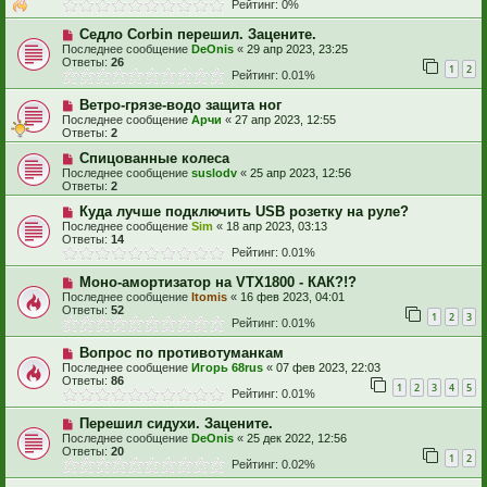
Рейтинг: 0%
Седло Corbin перешил. Зацените.
Последнее сообщение
DeOnis
«
29 апр 2023, 23:25
Ответы:
26
1
2
Рейтинг: 0.01%
Ветро-грязе-водо защита ног
Последнее сообщение
Арчи
«
27 апр 2023, 12:55
Ответы:
2
Спицованные колеса
Последнее сообщение
suslodv
«
25 апр 2023, 12:56
Ответы:
2
Куда лучше подключить USB розетку на руле?
Последнее сообщение
Sim
«
18 апр 2023, 03:13
Ответы:
14
Рейтинг: 0.01%
Моно-амортизатор на VTX1800 - КАК?!?
Последнее сообщение
Itomis
«
16 фев 2023, 04:01
Ответы:
52
1
2
3
Рейтинг: 0.01%
Вопрос по противотуманкам
Последнее сообщение
Игорь 68rus
«
07 фев 2023, 22:03
Ответы:
86
1
2
3
4
5
Рейтинг: 0.01%
Перешил сидухи. Зацените.
Последнее сообщение
DeOnis
«
25 дек 2022, 12:56
Ответы:
20
1
2
Рейтинг: 0.02%