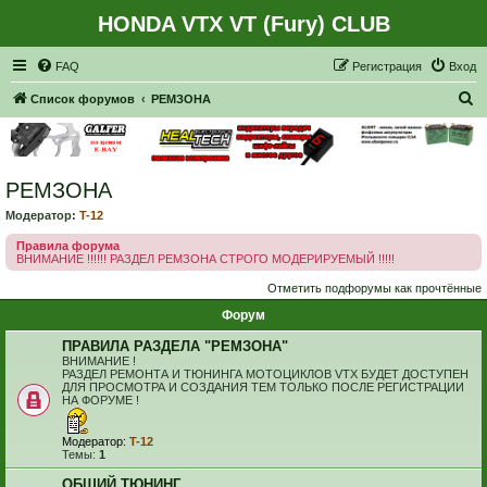
HONDA VTX VT (Fury) CLUB
Регистрация
FAQ
Р
е
г
и
с
т
р
а
ц
и
я
Вход
П
Список форумов
РЕМЗОНА
о
и
с
РЕМЗОНА
к
Модератор:
T-12
Правила форума
ВНИМАНИЕ !!!!!! РАЗДЕЛ РЕМЗОНА СТРОГО МОДЕРИРУЕМЫЙ !!!!!
Отметить подфорумы как прочтённые
Форум
ПРАВИЛА РАЗДЕЛА "РЕМЗОНА"
ВНИМАНИЕ !
РАЗДЕЛ РЕМОНТА И ТЮНИНГА МОТОЦИКЛОВ VTX БУДЕТ ДОСТУПЕН
ДЛЯ ПРОСМОТРА И СОЗДАНИЯ ТЕМ ТОЛЬКО ПОСЛЕ РЕГИСТРАЦИИ
НА ФОРУМЕ !
Модератор:
T-12
Темы:
1
ОБЩИЙ ТЮНИНГ