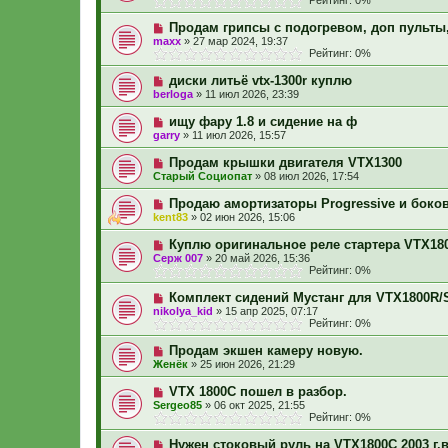
Рейтинг: 0%
Продам грипсы с подогревом, доп пульты
maxx
»
27 мар 2024, 19:37
Рейтинг: 0%
диски литьё vtx-1300r куплю
berloga
»
11 июл 2026, 23:39
ищу фару 1.8 и сидение на ф
garry
»
11 июл 2026, 15:57
Продам крышки двигателя VTX1300
Старый Социопат
»
08 июл 2026, 17:54
Продаю амортизаторы Progressive и боко
kent83
»
02 июн 2026, 15:06
Куплю оригинальное реле стартера VTX18
Серж 007
»
20 май 2026, 15:36
Рейтинг: 0%
Комплект сидений Мустанг для VTX1800R/
nikolya_kid
»
15 апр 2025, 07:17
Рейтинг: 0%
Продам экшен камеру новую.
Женёк
»
25 июн 2026, 21:29
VTX 1800C пошел в разбор.
Sergeo85
»
06 окт 2025, 21:55
Рейтинг: 0%
Нужен стоковый руль на VTX1800C 2003 г.в