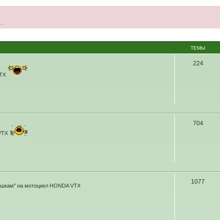
..
ТЕМЫ
224
VTX
704
VTX
1077
шкам" на мотоцикл HONDA VTX