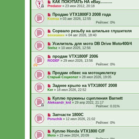
КАК ПОКУПАТЬ НА eBay..........
Predator
»
23 июн 2012, 20:18
Продаю VTX1800F3 2008 года
Komsa
»
03 авг 2026, 12:55
Рейтинг: 0%
Сорвало резьбу на шпильке глушителя
вениамин
»
04 авг 2026, 18:40
Усилитель для мото DB Drive Moto400/4
Stelsz
»
10 июл 2025, 12:56
продам VTX1800F 2006
RODEF
»
29 июл 2026, 13:56
Рейтинг: 0%
Продам обвес на мотоциклетку
Старый Социопат
»
28 июл 2026, 19:05
Заднее крыло на VTX1800T 2008
Ker
»
18 июл 2026, 22:52
Куплю пружины сцепления Barnett
Aleksandr_krd
»
29 апр 2022, 21:17
Рейтинг: 0.01%
Запчасти 1800С
Poruchik
»
12 июл 2026, 21:02
Рейтинг: 0%
Куплю Honda VTX1800 C/F
Moto
»
23 июн 2024, 20:09