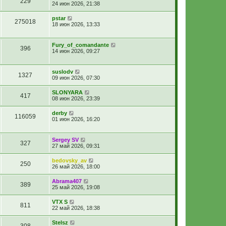
229
24 июн 2026, 21:38
pstar
275018
18 июн 2026, 13:33
Fury_of_comandante
396
14 июн 2026, 09:27
suslodv
1327
09 июн 2026, 07:30
SLONYARA
417
08 июн 2026, 23:39
derby
116059
01 июн 2026, 16:20
Sergey SV
327
27 май 2026, 09:31
bedovsky_av
250
26 май 2026, 18:00
Abrama407
389
25 май 2026, 19:08
VTX S
811
22 май 2026, 18:38
Stelsz