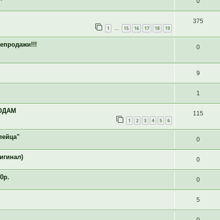
0
375
1
15
16
17
18
19
…
епродажи!!!
0
9
1
РОДАМ
115
1
2
3
4
5
6
пейца"
0
игинал)
0
0р.
0
5