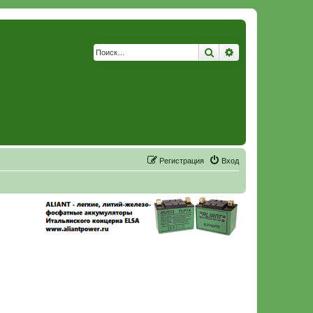
Поиск
Расширенный по
Р
е
г
и
с
т
р
а
ц
и
я
Вход