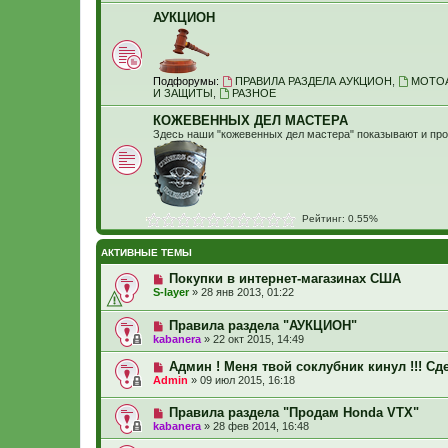
АУКЦИОН
Подфорумы:
ПРАВИЛА РАЗДЕЛА АУКЦИОН
,
МОТО
И ЗАЩИТЫ
,
РАЗНОЕ
КОЖЕВЕННЫХ ДЕЛ МАСТЕРА
Здесь наши "кожевенных дел мастера" показывают и про
Рейтинг: 0.55%
АКТИВНЫЕ ТЕМЫ
Покупки в интернет-магазинах США
S-layer
»
28 янв 2013, 01:22
Правила раздела "АУКЦИОН"
kabanera
»
22 окт 2015, 14:49
Админ ! Меня твой соклубник кинул !!! Сде
Admin
»
09 июл 2015, 16:18
Правила раздела "Продам Honda VTX"
kabanera
»
28 фев 2014, 16:48