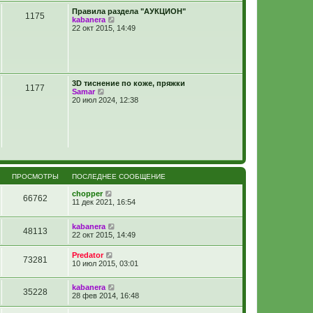
м
Правила раздела "АУКЦИОН"
у
1175
П
kabanera
с
е
22 окт 2015, 14:49
о
р
о
е
б
й
щ
т
е
и
н
к
и
3D тиснение по коже, пряжки
п
ю
1177
П
Samar
о
е
20 июл 2024, 12:38
с
р
л
е
е
й
д
т
н
и
е
к
м
п
у
о
с
с
ПРОСМОТРЫ
ПОСЛЕДНЕЕ СООБЩЕНИЕ
о
л
о
е
chopper
б
66762
д
11 дек 2021, 16:54
щ
н
е
е
н
м
kabanera
и
48113
у
22 окт 2015, 14:49
ю
с
о
Predator
о
73281
10 июл 2015, 03:01
б
щ
е
kabanera
35228
н
28 фев 2014, 16:48
и
ю