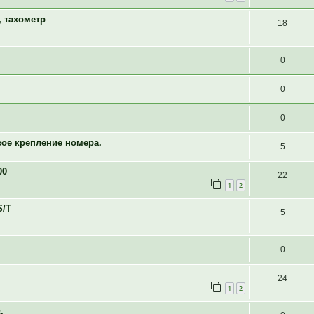
, тахометр
18
0
0
0
вое крепление номера.
5
00
22
1
2
S/T
5
0
24
1
2
.