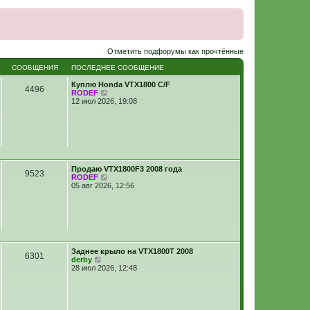
Отметить подфорумы как прочтённые
СООБЩЕНИЯ
ПОСЛЕДНЕЕ СООБЩЕНИЕ
Куплю Honda VTX1800 C/F
4496
П
RODEF
е
12 июл 2026, 19:08
р
е
й
т
и
к
п
о
Продаю VTX1800F3 2008 года
9523
с
П
RODEF
л
е
05 авг 2026, 12:56
е
р
д
е
н
й
е
т
м
и
у
к
с
п
о
Заднее крыло на VTX1800T 2008
о
6301
о
П
derby
с
б
е
28 июл 2026, 12:48
л
щ
р
е
е
е
д
н
й
н
и
т
е
ю
и
м