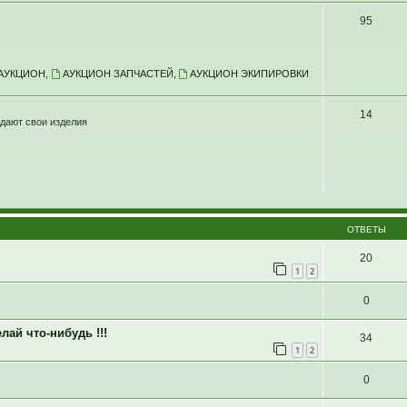
95
АУКЦИОН
,
АУКЦИОН ЗАПЧАСТЕЙ
,
АУКЦИОН ЭКИПИРОВКИ
14
дают свои изделия
ОТВЕТЫ
20
1
2
0
лай что-нибудь !!!
34
1
2
0