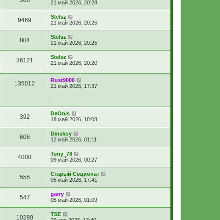
308
21 май 2026, 20:28
Stelsz
9469
21 май 2026, 20:25
Stelsz
804
21 май 2026, 20:25
Stelsz
36121
21 май 2026, 20:20
Rust9000
135012
21 май 2026, 17:37
DeOnis
392
18 май 2026, 18:08
Dinskoy
606
12 май 2026, 01:11
Tony_78
4000
09 май 2026, 00:27
Старый Социопат
555
05 май 2026, 17:41
garry
547
05 май 2026, 01:09
TSE
10280
29 апр 2026, 17:40