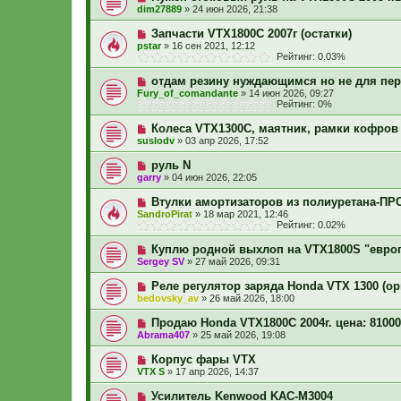
dim27889
»
24 июн 2026, 21:38
Запчасти VTX1800C 2007г (остатки)
pstar
»
16 сен 2021, 12:12
Рейтинг: 0.03%
отдам резину нуждающимся но не для пер
Fury_of_comandante
»
14 июн 2026, 09:27
Рейтинг: 0%
Колеса VTX1300C, маятник, рамки кофров
suslodv
»
03 апр 2026, 17:52
руль N
garry
»
04 июн 2026, 22:05
Втулки амортизаторов из полиуретана-П
SandroPirat
»
18 мар 2021, 12:46
Рейтинг: 0.02%
Куплю родной выхлоп на VTX1800S "евро
Sergey SV
»
27 май 2026, 09:31
Реле регулятор заряда Honda VTX 1300 (ор
bedovsky_av
»
26 май 2026, 18:00
Продаю Honda VTX1800С 2004г. цена: 81000
Abrama407
»
25 май 2026, 19:08
Корпус фары VTX
VTX S
»
17 апр 2026, 14:37
Усилитель Kenwood KAC-M3004