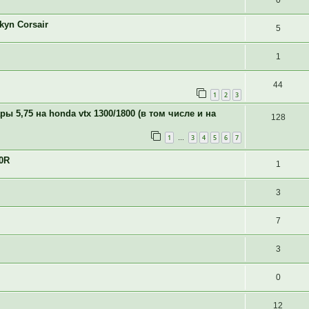
0
yn Corsair
5
1
44
1
2
3
ы 5,75 на honda vtx 1300/1800 (в том числе и на
128
1
3
4
5
6
7
…
0R
1
3
7
3
0
12