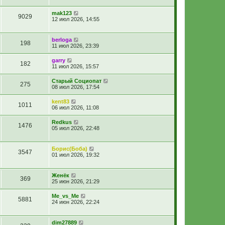
mak123
9029
12 июл 2026, 14:55
berloga
198
11 июл 2026, 23:39
garry
182
11 июл 2026, 15:57
Старый Социопат
275
08 июл 2026, 17:54
kent83
1011
06 июл 2026, 11:08
Redkus
1476
05 июл 2026, 22:48
Борис(Боба)
3547
01 июл 2026, 19:32
Женёк
369
25 июн 2026, 21:29
Me_vs_Me
5881
24 июн 2026, 22:24
dim27889