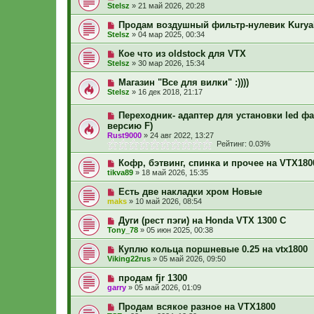
Stelsz
»
21 май 2026, 20:28
Продам воздушный фильтр-нулевик Kuryak
Stelsz
»
04 мар 2025, 00:34
Кое что из oldstock для VTX
Stelsz
»
30 мар 2026, 15:34
Магазин "Все для вилки" :))))
Stelsz
»
16 дек 2018, 21:17
Переходник- адаптер для установки led фар
версию F)
Rust9000
»
24 авг 2022, 13:27
Рейтинг: 0.03%
Кофр, бэтвинг, спинка и прочее на VTX180
tikva89
»
18 май 2026, 15:35
Есть две накладки хром Новые
maks
»
10 май 2026, 08:54
Дуги (рест пэги) на Honda VTX 1300 C
Tony_78
»
05 июн 2025, 00:38
Куплю кольца поршневые 0.25 на vtx1800
Viking22rus
»
05 май 2026, 09:50
продам fjr 1300
garry
»
05 май 2026, 01:09
Продам всякое разное на VTX1800