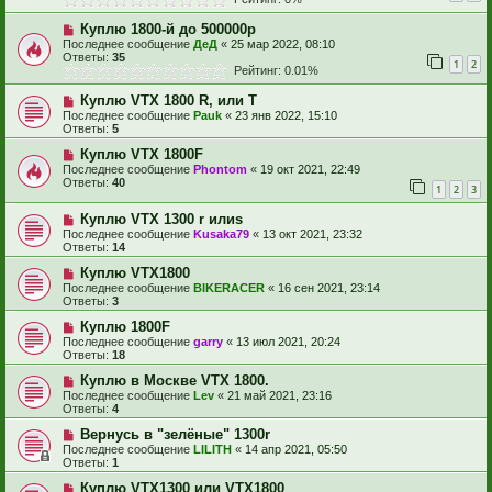
Куплю 1800-й до 500000р
Последнее сообщение
ДеД
«
25 мар 2022, 08:10
Ответы:
35
1
2
Рейтинг: 0.01%
Куплю VTX 1800 R, или T
Последнее сообщение
Pauk
«
23 янв 2022, 15:10
Ответы:
5
Куплю VTX 1800F
Последнее сообщение
Phontom
«
19 окт 2021, 22:49
Ответы:
40
1
2
3
Куплю VTX 1300 r илиs
Последнее сообщение
Kusaka79
«
13 окт 2021, 23:32
Ответы:
14
Куплю VTX1800
Последнее сообщение
BIKERACER
«
16 сен 2021, 23:14
Ответы:
3
Куплю 1800F
Последнее сообщение
garry
«
13 июл 2021, 20:24
Ответы:
18
Куплю в Москве VTX 1800.
Последнее сообщение
Lev
«
21 май 2021, 23:16
Ответы:
4
Вернусь в "зелёные" 1300r
Последнее сообщение
LILITH
«
14 апр 2021, 05:50
Ответы:
1
Куплю VTX1300 или VTX1800