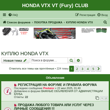
HONDA VTX VT (Fury) CLUB
Регистрация
FAQ
Р
е
г
и
с
т
р
а
ц
и
я
Вход
П
Список форумов
ПОКУПКА ПРОДАЖА
КУПЛЮ HONDA VTX
о
и
с
к
КУПЛЮ HONDA VTX
Новая тема
Поиск
Расширенный пои
Н
о
в
а
я
т
е
м
а
1
2
3
4
5
След
Отметить все темы как прочтённые
• 224 темы
Объявления
РЕГИСТРАЦИЯ НА ФОРУМЕ И ПРАВИЛА ФОРУМА
Последнее сообщение
Predator
«
22 июл 2025, 01:40
Добавлено в форуме
ВАЖНЫЕ ОБЪЯВЛЕНИЯ ОТ АДМИНИСТРАЦИИ
КЛУБА
Ответы:
22
1
2
ПРОДАЖА ЛЮБОГО ТОВАРА ИЛИ УСЛУГ ЧЕРЕЗ
ЛИЧНЫЕ СООБЩЕНИЯ !!!