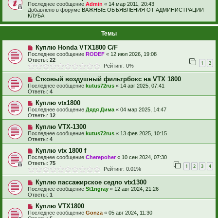
Последнее сообщение
Admin
«
14 мар 2011, 20:43
Добавлено в форуме
ВАЖНЫЕ ОБЪЯВЛЕНИЯ ОТ АДМИНИСТРАЦИИ
КЛУБА
Темы
Куплю Honda VTX1800 C/F
Последнее сообщение
RODEF
«
12 июл 2026, 19:08
Ответы:
22
1
2
Рейтинг: 0%
Стковый воздушный фильтрбокс на VTX 1800
Последнее сообщение
kutus72rus
«
14 авг 2025, 07:41
Ответы:
4
Куплю vtx1800
Последнее сообщение
Дядя Дима
«
04 мар 2025, 14:47
Ответы:
12
Куплю VTX-1300
Последнее сообщение
kutus72rus
«
13 фев 2025, 10:15
Ответы:
4
Куплю vtx 1800 f
Последнее сообщение
Cherepoher
«
10 сен 2024, 07:30
Ответы:
75
1
2
3
4
Рейтинг: 0.01%
Куплю пассажирское седло vtx1300
Последнее сообщение
St1ngray
«
12 авг 2024, 21:26
Ответы:
1
Куплю VTX1800
Последнее сообщение
Gonza
«
05 авг 2024, 11:30