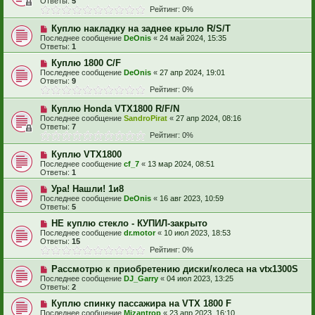
Ответы:
5
Рейтинг: 0%
Куплю накладку на заднее крыло R/S/T
Последнее сообщение
DeOnis
«
24 май 2024, 15:35
Ответы:
1
Куплю 1800 C/F
Последнее сообщение
DeOnis
«
27 апр 2024, 19:01
Ответы:
9
Рейтинг: 0%
Куплю Honda VTX1800 R/F/N
Последнее сообщение
SandroPirat
«
27 апр 2024, 08:16
Ответы:
7
Рейтинг: 0%
Куплю VTX1800
Последнее сообщение
cf_7
«
13 мар 2024, 08:51
Ответы:
1
Ура! Нашли! 1и8
Последнее сообщение
DeOnis
«
16 авг 2023, 10:59
Ответы:
5
НЕ куплю стекло - КУПИЛ-закрыто
Последнее сообщение
dr.motor
«
10 июл 2023, 18:53
Ответы:
15
Рейтинг: 0%
Рассмотрю к приобретению диски/колеса на vtx1300S
Последнее сообщение
DJ_Garry
«
04 июл 2023, 13:25
Ответы:
2
Куплю спинку пассажира на VTX 1800 F
Последнее сообщение
Mizantrop
«
23 апр 2023, 16:10