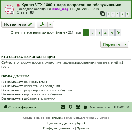
Куплю VTX 1800 + пара вопросов по обслуживанию
Последнее сообщение
Black_dog
«
16 дек 2019, 12:40
Ответы:
83
1
2
3
4
5
Новая тема
Н
о
в
а
я
т
е
м
а
1
2
3
4
5
След
Отметить все темы как прочтённые
• 224 темы
Перейти
КТО СЕЙЧАС НА КОНФЕРЕНЦИИ
Сейчас этот форум просматривают: нет зарегистрированных пользователей и 1
гость
ПРАВА ДОСТУПА
Вы
не можете
начинать темы
Вы
не можете
отвечать на сообщения
Вы
не можете
редактировать свои сообщения
Вы
не можете
удалять свои сообщения
Вы
не можете
добавлять вложения
Список форумов
Часовой пояс:
UTC+04:00
Создано на основе
phpBB
® Forum Software © phpBB Limited
Русская поддержка phpBB
Конфиденциальность
|
Правила