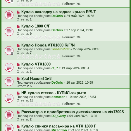
Ответы:
5
Рейтинг: 0%
Куплю накладку на заднее крыло R/S/T
Последнее сообщение
DeOnis
«
24 май 2024, 15:35
Ответы:
1
Куплю 1800 C/F
Последнее сообщение
DeOnis
«
27 апр 2024, 19:01
Ответы:
9
Рейтинг: 0%
Куплю Honda VTX1800 R/F/N
Последнее сообщение
SandroPirat
«
27 апр 2024, 08:16
Ответы:
7
Рейтинг: 0%
Куплю VTX1800
Последнее сообщение
cf_7
«
13 мар 2024, 08:51
Ответы:
1
Ура! Нашли! 1и8
Последнее сообщение
DeOnis
«
16 авг 2023, 10:59
Ответы:
5
НЕ куплю стекло - КУПИЛ-закрыто
Последнее сообщение
dr.motor
«
10 июл 2023, 18:53
Ответы:
15
Рейтинг: 0%
Рассмотрю к приобретению диски/колеса на vtx1300S
Последнее сообщение
DJ_Garry
«
04 июл 2023, 13:25
Ответы:
2
Куплю спинку пассажира на VTX 1800 F
Последнее сообщение
Mizantrop
«
23 апр 2023, 16:10