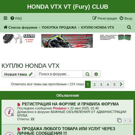
HONDA VTX VT (Fury) CLUB
Регистрация
FAQ
Р
е
г
и
с
т
р
а
ц
и
я
Вход
П
Список форумов
ПОКУПКА ПРОДАЖА
КУПЛЮ HONDA VTX
о
и
с
к
КУПЛЮ HONDA VTX
Новая тема
Поиск
Расширенный пои
Н
о
в
а
я
т
е
м
а
1
2
3
4
5
След
Отметить все темы как прочтённые
• 224 темы
Объявления
РЕГИСТРАЦИЯ НА ФОРУМЕ И ПРАВИЛА ФОРУМА
Последнее сообщение
Predator
«
22 июл 2025, 01:40
Добавлено в форуме
ВАЖНЫЕ ОБЪЯВЛЕНИЯ ОТ АДМИНИСТРАЦИИ
КЛУБА
Ответы:
22
1
2
ПРОДАЖА ЛЮБОГО ТОВАРА ИЛИ УСЛУГ ЧЕРЕЗ
ЛИЧНЫЕ СООБЩЕНИЯ !!!