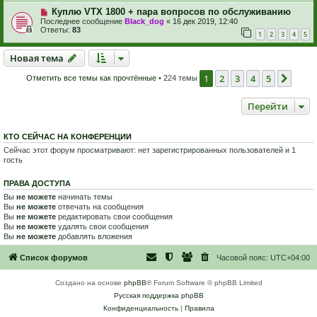
Куплю VTX 1800 + пара вопросов по обслуживанию
Последнее сообщение
Black_dog
«
16 дек 2019, 12:40
Ответы:
83
1
2
3
4
5
Новая тема
Н
о
в
а
я
т
е
м
а
1
2
3
4
5
След
Отметить все темы как прочтённые
• 224 темы
Перейти
КТО СЕЙЧАС НА КОНФЕРЕНЦИИ
Сейчас этот форум просматривают: нет зарегистрированных пользователей и 1
гость
ПРАВА ДОСТУПА
Вы
не можете
начинать темы
Вы
не можете
отвечать на сообщения
Вы
не можете
редактировать свои сообщения
Вы
не можете
удалять свои сообщения
Вы
не можете
добавлять вложения
Список форумов
Часовой пояс:
UTC+04:00
Создано на основе
phpBB
® Forum Software © phpBB Limited
Русская поддержка phpBB
Конфиденциальность
|
Правила