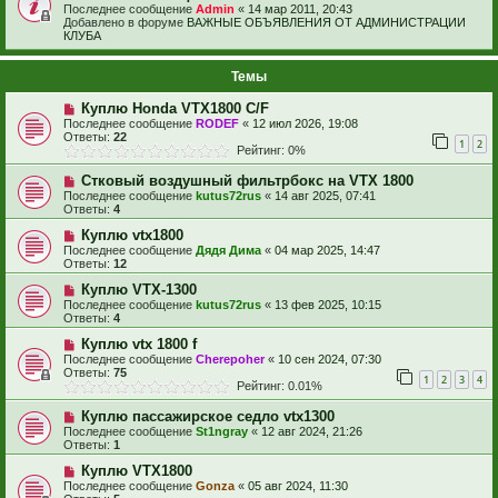
Последнее сообщение
Admin
«
14 мар 2011, 20:43
Добавлено в форуме
ВАЖНЫЕ ОБЪЯВЛЕНИЯ ОТ АДМИНИСТРАЦИИ
КЛУБА
Темы
Куплю Honda VTX1800 C/F
Последнее сообщение
RODEF
«
12 июл 2026, 19:08
Ответы:
22
1
2
Рейтинг: 0%
Стковый воздушный фильтрбокс на VTX 1800
Последнее сообщение
kutus72rus
«
14 авг 2025, 07:41
Ответы:
4
Куплю vtx1800
Последнее сообщение
Дядя Дима
«
04 мар 2025, 14:47
Ответы:
12
Куплю VTX-1300
Последнее сообщение
kutus72rus
«
13 фев 2025, 10:15
Ответы:
4
Куплю vtx 1800 f
Последнее сообщение
Cherepoher
«
10 сен 2024, 07:30
Ответы:
75
1
2
3
4
Рейтинг: 0.01%
Куплю пассажирское седло vtx1300
Последнее сообщение
St1ngray
«
12 авг 2024, 21:26
Ответы:
1
Куплю VTX1800
Последнее сообщение
Gonza
«
05 авг 2024, 11:30