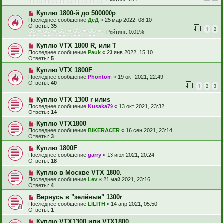
Куплю 1800-й до 500000р
Последнее сообщение
ДеД
«
25 мар 2022, 08:10
Ответы:
35
1
2
Рейтинг: 0.01%
Куплю VTX 1800 R, или T
Последнее сообщение
Pauk
«
23 янв 2022, 15:10
Ответы:
5
Куплю VTX 1800F
Последнее сообщение
Phontom
«
19 окт 2021, 22:49
Ответы:
40
1
2
3
Куплю VTX 1300 r илиs
Последнее сообщение
Kusaka79
«
13 окт 2021, 23:32
Ответы:
14
Куплю VTX1800
Последнее сообщение
BIKERACER
«
16 сен 2021, 23:14
Ответы:
3
Куплю 1800F
Последнее сообщение
garry
«
13 июл 2021, 20:24
Ответы:
18
Куплю в Москве VTX 1800.
Последнее сообщение
Lev
«
21 май 2021, 23:16
Ответы:
4
Вернусь в "зелёные" 1300r
Последнее сообщение
LILITH
«
14 апр 2021, 05:50
Ответы:
1
Куплю VTX1300 или VTX1800