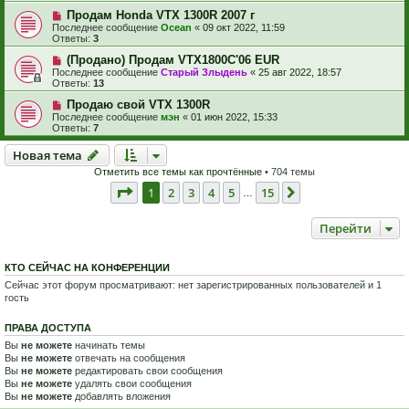
Продам Honda VTX 1300R 2007 г
Последнее сообщение
Ocean
«
09 окт 2022, 11:59
Ответы:
3
(Продано) Продам VTX1800C'06 EUR
Последнее сообщение
Старый Злыдень
«
25 авг 2022, 18:57
Ответы:
13
Продаю свой VTX 1300R
Последнее сообщение
мэн
«
01 июн 2022, 15:33
Ответы:
7
Новая тема
Н
о
в
а
я
т
е
м
а
Отметить все темы как прочтённые
• 704 темы
Страница
1
из
15
1
2
3
4
5
15
След.
…
Перейти
КТО СЕЙЧАС НА КОНФЕРЕНЦИИ
Сейчас этот форум просматривают: нет зарегистрированных пользователей и 1
гость
ПРАВА ДОСТУПА
Вы
не можете
начинать темы
Вы
не можете
отвечать на сообщения
Вы
не можете
редактировать свои сообщения
Вы
не можете
удалять свои сообщения
Вы
не можете
добавлять вложения