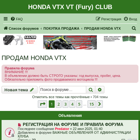
HONDA VTX VT (Fury) CLUB
Регистрация
FAQ
Р
е
г
и
с
т
р
а
ц
и
я
Вход
П
Список форумов
ПОКУПКА ПРОДАЖА
ПРОДАМ HONDA VTX
о
и
с
ПРОДАМ HONDA VTX
к
Правила форума
ВНИМАНИЕ !!!
В объявлении должно быть СТРОГО указаны: год выпуска, пробег, цена.
Обязательно приложить фото продаваемого мотоцикла !!!
Новая тема
Поиск
Расширенный пои
Н
о
в
а
я
т
е
м
а
Отметить все темы как прочтённые
• 704 темы
Страница
1
из
15
1
2
3
4
5
15
След.
…
Объявления
РЕГИСТРАЦИЯ НА ФОРУМЕ И ПРАВИЛА ФОРУМА
Последнее сообщение
Predator
«
22 июл 2025, 01:40
Добавлено в форуме
ВАЖНЫЕ ОБЪЯВЛЕНИЯ ОТ АДМИНИСТРАЦИИ
КЛУБА
Ответы:
22