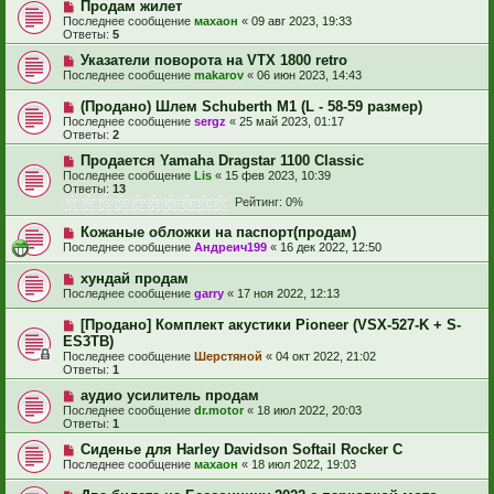
Продам жилет
Последнее сообщение
махаон
«
09 авг 2023, 19:33
Ответы:
5
Указатели поворота на VTX 1800 retro
Последнее сообщение
makarov
«
06 июн 2023, 14:43
(Продано) Шлем Schuberth M1 (L - 58-59 размер)
Последнее сообщение
sergz
«
25 май 2023, 01:17
Ответы:
2
Продается Yamaha Dragstar 1100 Classic
Последнее сообщение
Lis
«
15 фев 2023, 10:39
Ответы:
13
Рейтинг: 0%
Кожаные обложки на паспорт(продам)
Последнее сообщение
Андреич199
«
16 дек 2022, 12:50
хундай продам
Последнее сообщение
garry
«
17 ноя 2022, 12:13
[Продано] Комплект акустики Pioneer (VSX-527-K + S-
ES3TB)
Последнее сообщение
Шерстяной
«
04 окт 2022, 21:02
Ответы:
1
аудио усилитель продам
Последнее сообщение
dr.motor
«
18 июл 2022, 20:03
Ответы:
1
Сиденье для Harley Davidson Softail Rocker С
Последнее сообщение
махаон
«
18 июл 2022, 19:03