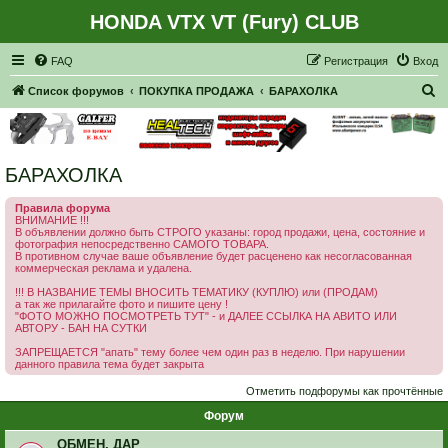
HONDA VTX VT (Fury) CLUB
Регистрация
FAQ
Р
е
г
и
с
т
р
а
ц
и
я
Вход
П
Список форумов
ПОКУПКА ПРОДАЖА
БАРАХОЛКА
о
и
с
БАРАХОЛКА
к
Правила форума
ВНИМАНИЕ !!!
В объявлении должно быть СТРОГО указаны: город продажи, цена, состояние и
фотография непосредственно САМОГО ТОВАРА.
В противном случае ваше объявление будет расценено как несогласованная
коммерческая реклама и удалена.
!!! В НАЗВАНИЕ ТЕМЫ ВНОСИТЬ ТЕМАТИКУ (КУПЛЮ) или (ПРОДАМ)
а так же прилагайте фото и пишите цену !
"ФОТО МОЖНО ПОСМОТРЕТЬ ТУТ" - и ДАЛЕЕ ССЫЛКА НА АВИТО ИЛИ
АВТОРУ - БАН НА СУТКИ
ЗАПРЕЩАЕТСЯ "апать" тему более чем один раз в неделю. При нарушении
данного правила тема будет закрыта
Отметить подфорумы как прочтённые
Форум
ОБМЕН, ДАР