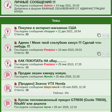
ЛИЧНЫЕ СООБЩЕНИЯ !!!
Последнее сообщение
Admin
«
14 мар 2011, 20:43
Добавлено в форуме
ВАЖНЫЕ ОБЪЯВЛЕНИЯ ОТ АДМИНИСТРАЦИИ
КЛУБА
Темы
Покупки в интернет-магазинах США
Последнее сообщение
chopper
«
11 дек 2021, 16:54
Ответы:
20
1
2
Админ ! Меня твой соклубник кинул !!! Сделай что-
нибудь !!!
Последнее сообщение
Predator
«
10 июл 2015, 03:01
Ответы:
34
1
2
КАК ПОКУПАТЬ НА eBay..........
Последнее сообщение
Predator
«
25 янв 2013, 17:25
Ответы:
10
Продам экшен камеру новую.
Последнее сообщение
Женёк
«
25 июн 2026, 21:29
[Продано] Значок VTX Honda
Последнее сообщение
Шерстяной
«
05 ноя 2025, 11:18
Ответы:
18
Рейтинг: 0%
Куплю тепловизионный прицел GTR650 (Guide TR650),
RikaNV или аналоги
Последнее сообщение
Арчи
«
28 окт 2025, 12:16