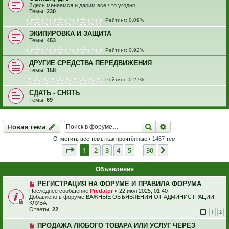
Здесь меняемся и дарим все что угодно ...
Темы:
230
Рейтинг: 0.09%
ЭКИПИРОВКА И ЗАЩИТА
Темы:
453
Рейтинг: 0.92%
ДРУГИЕ СРЕДСТВА ПЕРЕДВИЖЕНИЯ
Темы:
158
Рейтинг: 0.27%
СДАТЬ - СНЯТЬ
Темы:
69
Новая тема
Поиск
Расширенный пои
Н
о
в
а
я
т
е
м
а
Отметить все темы как прочтённые
• 1467 тем
Страница
1
из
30
1
2
3
4
5
30
След.
…
Объявления
РЕГИСТРАЦИЯ НА ФОРУМЕ И ПРАВИЛА ФОРУМА
Последнее сообщение
Predator
«
22 июл 2025, 01:40
Добавлено в форуме
ВАЖНЫЕ ОБЪЯВЛЕНИЯ ОТ АДМИНИСТРАЦИИ
КЛУБА
Ответы:
22
1
2
ПРОДАЖА ЛЮБОГО ТОВАРА ИЛИ УСЛУГ ЧЕРЕЗ