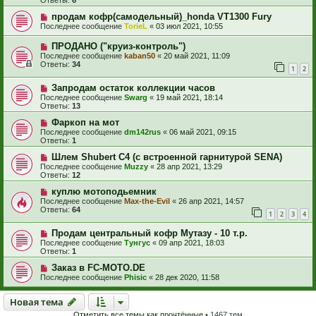
Ответы:
6
продам кофр(самодельный)_honda VT1300 Fury
Последнее сообщение
TorieL
«
03 июл 2021, 10:55
ПРОДАНО ("круиз-контроль")
Последнее сообщение
kaban50
«
20 май 2021, 11:09
Ответы:
34
1
2
Запродам остаток коллекции часов
Последнее сообщение
Swarg
«
19 май 2021, 18:14
Ответы:
13
Фаркоп на мот
Последнее сообщение
dm142rus
«
06 май 2021, 09:15
Ответы:
1
Шлем Shubert C4 (с встроенной гарнитурой SENA)
Последнее сообщение
Muzzy
«
28 апр 2021, 13:29
Ответы:
12
куплю мотоподьемник
Последнее сообщение
Max-the-Evil
«
26 апр 2021, 14:57
Ответы:
64
1
2
3
4
Продам центральный кофр Мутазу - 10 т.р.
Последнее сообщение
Тунгус
«
09 апр 2021, 18:03
Ответы:
1
Заказ в FC-MOTO.DE
Последнее сообщение
Phisic
«
28 дек 2020, 11:58
Новая тема
Н
о
в
а
я
т
е
м
а
Отметить все темы как прочтённые
• 1467 тем