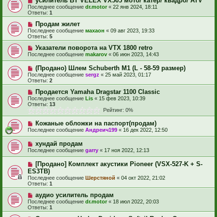
усилитель BT VELEX VX505 мото/ катер/ квадро/ ATV
Последнее сообщение
dr.motor
«
22 янв 2024, 18:11
Ответы:
1
Продам жилет
Последнее сообщение
махаон
«
09 авг 2023, 19:33
Ответы:
5
Указатели поворота на VTX 1800 retro
Последнее сообщение
makarov
«
06 июн 2023, 14:43
(Продано) Шлем Schuberth M1 (L - 58-59 размер)
Последнее сообщение
sergz
«
25 май 2023, 01:17
Ответы:
2
Продается Yamaha Dragstar 1100 Classic
Последнее сообщение
Lis
«
15 фев 2023, 10:39
Ответы:
13
Рейтинг: 0%
Кожаные обложки на паспорт(продам)
Последнее сообщение
Андреич199
«
16 дек 2022, 12:50
хундай продам
Последнее сообщение
garry
«
17 ноя 2022, 12:13
[Продано] Комплект акустики Pioneer (VSX-527-K + S-
ES3TB)
Последнее сообщение
Шерстяной
«
04 окт 2022, 21:02
Ответы:
1
аудио усилитель продам
Последнее сообщение
dr.motor
«
18 июл 2022, 20:03
Ответы:
1