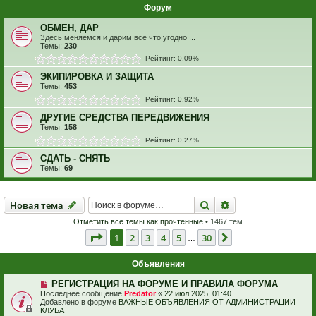
Форум
ОБМЕН, ДАР
Здесь меняемся и дарим все что угодно ...
Темы:
230
Рейтинг: 0.09%
ЭКИПИРОВКА И ЗАЩИТА
Темы:
453
Рейтинг: 0.92%
ДРУГИЕ СРЕДСТВА ПЕРЕДВИЖЕНИЯ
Темы:
158
Рейтинг: 0.27%
СДАТЬ - СНЯТЬ
Темы:
69
Новая тема
Поиск
Расширенный пои
Н
о
в
а
я
т
е
м
а
Отметить все темы как прочтённые
• 1467 тем
Страница
1
из
30
1
2
3
4
5
30
След.
…
Объявления
РЕГИСТРАЦИЯ НА ФОРУМЕ И ПРАВИЛА ФОРУМА
Последнее сообщение
Predator
«
22 июл 2025, 01:40
Добавлено в форуме
ВАЖНЫЕ ОБЪЯВЛЕНИЯ ОТ АДМИНИСТРАЦИИ
КЛУБА