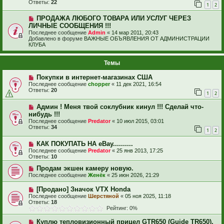
Ответы:
22
1
2
ПРОДАЖА ЛЮБОГО ТОВАРА ИЛИ УСЛУГ ЧЕРЕЗ
ЛИЧНЫЕ СООБЩЕНИЯ !!!
Последнее сообщение
Admin
«
14 мар 2011, 20:43
Добавлено в форуме
ВАЖНЫЕ ОБЪЯВЛЕНИЯ ОТ АДМИНИСТРАЦИИ
КЛУБА
Темы
Покупки в интернет-магазинах США
Последнее сообщение
chopper
«
11 дек 2021, 16:54
Ответы:
20
1
2
Админ ! Меня твой соклубник кинул !!! Сделай что-
нибудь !!!
Последнее сообщение
Predator
«
10 июл 2015, 03:01
Ответы:
34
1
2
КАК ПОКУПАТЬ НА eBay..........
Последнее сообщение
Predator
«
25 янв 2013, 17:25
Ответы:
10
Продам экшен камеру новую.
Последнее сообщение
Женёк
«
25 июн 2026, 21:29
[Продано] Значок VTX Honda
Последнее сообщение
Шерстяной
«
05 ноя 2025, 11:18
Ответы:
18
Рейтинг: 0%
Куплю тепловизионный прицел GTR650 (Guide TR650),