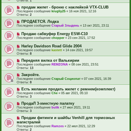
Ответы:
1
продам жилет - броню с наклейкой VTX-CLUB
Последнее сообщение
krugliy25
«
16 ноя 2021, 12:16
Ответы:
2
ПРОДАЕТСЯ. Лодка
Последнее сообщение
Старый Злыдень
«
13 окт 2021, 23:11
Продаю сабвуфер Energy ESW-C10
Последнее сообщение
chopper
«
23 сен 2021, 17:52
Harley Davidson Road Glide 2004
Последнее сообщение
kastett
«
14 сен 2021, 19:57
Ответы:
8
Передняя вилка от Валькирии
Последнее сообщение
REMZONA
«
08 сен 2021, 23:51
Ответы:
13
Закройте.
Последнее сообщение
Старый Социопат
«
07 сен 2021, 16:39
Ответы:
8
Есть желание продать жилет с ремнем(комплект)
Последнее сообщение
Сhe
«
05 авг 2021, 05:10
Ответы:
3
ПродаЛ 3-хместную палатку
Последнее сообщение
bulik
«
27 июл 2021, 19:11
Ответы:
3
Продам фитинги и шайбы Venhill для тормозных
магистралей
Последнее сообщение
Ramzes
«
22 июл 2021, 12:29
Ответы:
2