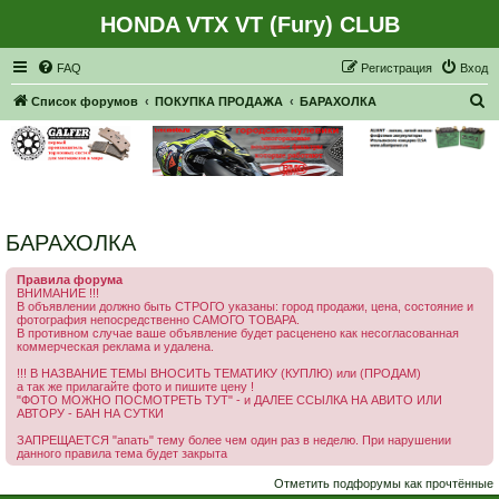
HONDA VTX VT (Fury) CLUB
Регистрация
FAQ
Р
е
г
и
с
т
р
а
ц
и
я
Вход
П
Список форумов
ПОКУПКА ПРОДАЖА
БАРАХОЛКА
о
и
с
к
БАРАХОЛКА
Правила форума
ВНИМАНИЕ !!!
В объявлении должно быть СТРОГО указаны: город продажи, цена, состояние и
фотография непосредственно САМОГО ТОВАРА.
В противном случае ваше объявление будет расценено как несогласованная
коммерческая реклама и удалена.
!!! В НАЗВАНИЕ ТЕМЫ ВНОСИТЬ ТЕМАТИКУ (КУПЛЮ) или (ПРОДАМ)
а так же прилагайте фото и пишите цену !
"ФОТО МОЖНО ПОСМОТРЕТЬ ТУТ" - и ДАЛЕЕ ССЫЛКА НА АВИТО ИЛИ
АВТОРУ - БАН НА СУТКИ
ЗАПРЕЩАЕТСЯ "апать" тему более чем один раз в неделю. При нарушении
данного правила тема будет закрыта
Отметить подфорумы как прочтённые