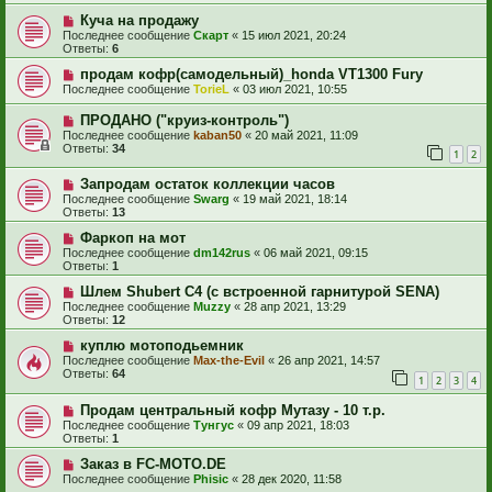
Куча на продажу
Последнее сообщение
Скарт
«
15 июл 2021, 20:24
Ответы:
6
продам кофр(самодельный)_honda VT1300 Fury
Последнее сообщение
TorieL
«
03 июл 2021, 10:55
ПРОДАНО ("круиз-контроль")
Последнее сообщение
kaban50
«
20 май 2021, 11:09
Ответы:
34
1
2
Запродам остаток коллекции часов
Последнее сообщение
Swarg
«
19 май 2021, 18:14
Ответы:
13
Фаркоп на мот
Последнее сообщение
dm142rus
«
06 май 2021, 09:15
Ответы:
1
Шлем Shubert C4 (с встроенной гарнитурой SENA)
Последнее сообщение
Muzzy
«
28 апр 2021, 13:29
Ответы:
12
куплю мотоподьемник
Последнее сообщение
Max-the-Evil
«
26 апр 2021, 14:57
Ответы:
64
1
2
3
4
Продам центральный кофр Мутазу - 10 т.р.
Последнее сообщение
Тунгус
«
09 апр 2021, 18:03
Ответы:
1
Заказ в FC-MOTO.DE
Последнее сообщение
Phisic
«
28 дек 2020, 11:58