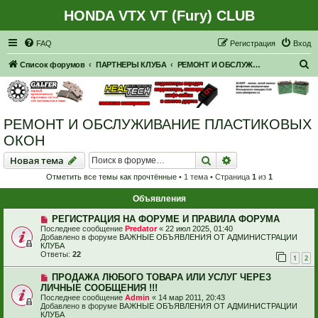
HONDA VTX VT (Fury) CLUB
Регистрация
FAQ
Р
е
г
и
с
т
р
а
ц
и
я
Вход
П
Список форумов
ПАРТНЕРЫ КЛУБА
РЕМОНТ И ОБСЛУЖИВАНИЕ ПЛАСТИКОВЫХ ОКОН
о
и
с
РЕМОНТ И ОБСЛУЖИВАНИЕ ПЛАСТИКОВЫХ
к
ОКОН
Новая тема
Поиск
Расширенный пои
Н
о
в
а
я
т
е
м
а
Отметить все темы как прочтённые
• 1 тема • Страница
1
из
1
Объявления
РЕГИСТРАЦИЯ НА ФОРУМЕ И ПРАВИЛА ФОРУМА
Последнее сообщение
Predator
«
22 июл 2025, 01:40
Добавлено в форуме
ВАЖНЫЕ ОБЪЯВЛЕНИЯ ОТ АДМИНИСТРАЦИИ
КЛУБА
Ответы:
22
1
2
ПРОДАЖА ЛЮБОГО ТОВАРА ИЛИ УСЛУГ ЧЕРЕЗ
ЛИЧНЫЕ СООБЩЕНИЯ !!!
Последнее сообщение
Admin
«
14 мар 2011, 20:43
Добавлено в форуме
ВАЖНЫЕ ОБЪЯВЛЕНИЯ ОТ АДМИНИСТРАЦИИ
КЛУБА