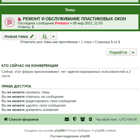
Темы
РЕМОНТ И ОБСЛУЖИВАНИЕ ПЛАСТИКОВЫХ ОКОН
Последнее сообщение
Predator
«
08 мар 2022, 21:53
Ответы:
2
Новая тема
Н
о
в
а
я
т
е
м
а
Отметить все темы как прочтённые
• 1 тема • Страница
1
из
1
Перейти
КТО СЕЙЧАС НА КОНФЕРЕНЦИИ
Сейчас этот форум просматривают: нет зарегистрированных пользователей и 2
гостя
ПРАВА ДОСТУПА
Вы
не можете
начинать темы
Вы
не можете
отвечать на сообщения
Вы
не можете
редактировать свои сообщения
Вы
не можете
удалять свои сообщения
Вы
не можете
добавлять вложения
Список форумов
Часовой пояс:
UTC+04:00
Создано на основе
phpBB
® Forum Software © phpBB Limited
Русская поддержка phpBB