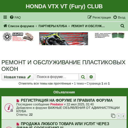
HONDA VTX VT (Fury) CLUB
Регистрация
FAQ
Р
е
г
и
с
т
р
а
ц
и
я
Вход
П
Список форумов
ПАРТНЕРЫ КЛУБА
РЕМОНТ И ОБСЛУЖИВАНИЕ ПЛАСТИКОВЫХ ОКОН
о
и
с
к
РЕМОНТ И ОБСЛУЖИВАНИЕ ПЛАСТИКОВЫХ
ОКОН
Новая тема
Поиск
Расширенный пои
Н
о
в
а
я
т
е
м
а
Отметить все темы как прочтённые
• 1 тема • Страница
1
из
1
Объявления
РЕГИСТРАЦИЯ НА ФОРУМЕ И ПРАВИЛА ФОРУМА
Последнее сообщение
Predator
«
22 июл 2025, 01:40
Добавлено в форуме
ВАЖНЫЕ ОБЪЯВЛЕНИЯ ОТ АДМИНИСТРАЦИИ
КЛУБА
Ответы:
22
1
2
ПРОДАЖА ЛЮБОГО ТОВАРА ИЛИ УСЛУГ ЧЕРЕЗ