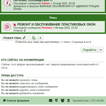
ЛИЧНЫЕ СООБЩЕНИЯ !!!
Последнее сообщение
Admin
«
14 мар 2011, 20:43
Добавлено в форуме
ВАЖНЫЕ ОБЪЯВЛЕНИЯ ОТ АДМИНИСТРАЦИИ
КЛУБА
Темы
РЕМОНТ И ОБСЛУЖИВАНИЕ ПЛАСТИКОВЫХ ОКОН
Последнее сообщение
Predator
«
08 мар 2022, 21:53
Ответы:
2
Новая тема
Н
о
в
а
я
т
е
м
а
Отметить все темы как прочтённые
• 1 тема • Страница
1
из
1
Перейти
КТО СЕЙЧАС НА КОНФЕРЕНЦИИ
Сейчас этот форум просматривают: нет зарегистрированных пользователей и 1
гость
ПРАВА ДОСТУПА
Вы
не можете
начинать темы
Вы
не можете
отвечать на сообщения
Вы
не можете
редактировать свои сообщения
Вы
не можете
удалять свои сообщения
Вы
не можете
добавлять вложения
Список форумов
Часовой пояс:
UTC+04:00