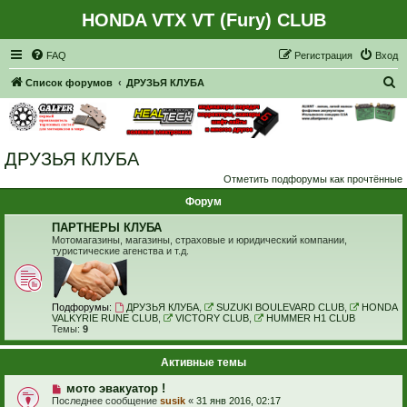
HONDA VTX VT (Fury) CLUB
Регистрация
FAQ
Р
е
г
и
с
т
р
а
ц
и
я
Вход
П
Список форумов
ДРУЗЬЯ КЛУБА
о
и
с
ДРУЗЬЯ КЛУБА
к
Отметить подфорумы как прочтённые
Форум
ПАРТНЕРЫ КЛУБА
Мотомагазины, магазины, страховые и юридический компании,
туристические агенства и т.д.
Подфорумы:
ДРУЗЬЯ КЛУБА
,
SUZUKI BOULEVARD CLUB
,
HONDA
VALKYRIE RUNE CLUB
,
VICTORY CLUB
,
HUMMER H1 CLUB
Темы:
9
Активные темы
мото эвакуатор !
Последнее сообщение
susik
«
31 янв 2016, 02:17