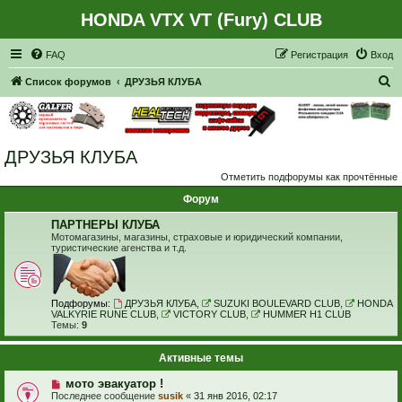
HONDA VTX VT (Fury) CLUB
Регистрация
FAQ
Р
е
г
и
с
т
р
а
ц
и
я
Вход
П
Список форумов
ДРУЗЬЯ КЛУБА
о
и
с
ДРУЗЬЯ КЛУБА
к
Отметить подфорумы как прочтённые
Форум
ПАРТНЕРЫ КЛУБА
Мотомагазины, магазины, страховые и юридический компании,
туристические агенства и т.д.
Подфорумы:
ДРУЗЬЯ КЛУБА
,
SUZUKI BOULEVARD CLUB
,
HONDA
VALKYRIE RUNE CLUB
,
VICTORY CLUB
,
HUMMER H1 CLUB
Темы:
9
Активные темы
мото эвакуатор !
Последнее сообщение
susik
«
31 янв 2016, 02:17