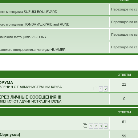
Переходов по сс
ского мотоцикла SUZUKI BOULEVARD
Переходов по сс
ского мотоцикла HONDA VALKYRIE and RUNE
Переходов по сс
иканского мотоцикла VICTORY
Переходов по сс
иканского внедорожника-легенды HUMMER
ширенный поиск
ОТВЕТЫ
ОРУМА
22
ЛЕНИЯ ОТ АДМИНИСТРАЦИИ КЛУБА
1
2
ЕРЕЗ ЛИЧНЫЕ СООБЩЕНИЯ !!!
0
ЛЕНИЯ ОТ АДМИНИСТРАЦИИ КЛУБА
ОТВЕТЫ
61
1
2
3
4
Серпухов)
59