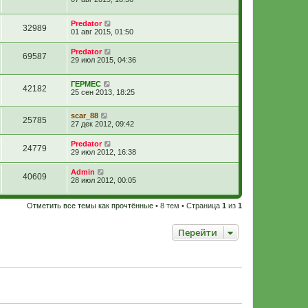
Predator
32989
01 авг 2015, 01:50
Predator
69587
29 июл 2015, 04:36
ГЕРМЕС
42182
25 сен 2013, 18:25
scar_88
25785
27 дек 2012, 09:42
Predator
24779
29 июл 2012, 16:38
Admin
40609
28 июл 2012, 00:05
Отметить все темы как прочтённые
• 8 тем • Страница
1
из
1
Перейти