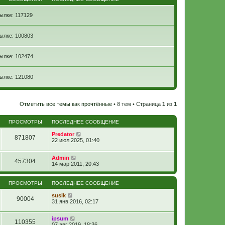
ылке: 117129
ылке: 100803
ылке: 102474
ылке: 121080
Отметить все темы как прочтённые
• 8 тем • Страница
1
из
1
ПРОСМОТРЫ
ПОСЛЕДНЕЕ СООБЩЕНИЕ
Predator
871807
22 июл 2025, 01:40
Admin
457304
14 мар 2011, 20:43
ПРОСМОТРЫ
ПОСЛЕДНЕЕ СООБЩЕНИЕ
susik
90004
31 янв 2016, 02:17
ipsum
110355
07 авг 2019, 18:36