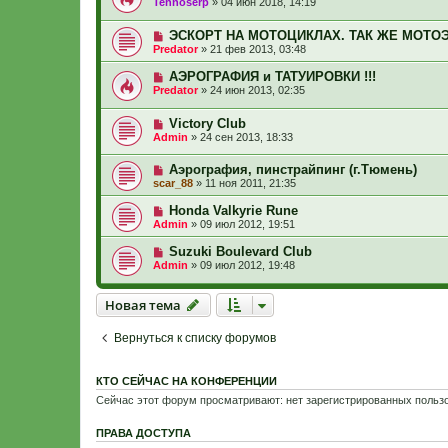
Tehnoserp
»
04 июн 2018, 14:19
ЭСКОРТ НА МОТОЦИКЛАХ. ТАК ЖЕ МОТО
Predator
»
21 фев 2013, 03:48
АЭРОГРАФИЯ и ТАТУИРОВКИ !!!
Predator
»
24 июн 2013, 02:35
Victory Club
Admin
»
24 сен 2013, 18:33
Аэрография, пинстрайпинг (г.Тюмень)
scar_88
»
11 ноя 2011, 21:35
Honda Valkyrie Rune
Admin
»
09 июл 2012, 19:51
Suzuki Boulevard Club
Admin
»
09 июл 2012, 19:48
Новая тема
Н
о
в
а
я
т
е
м
а
Вернуться к списку форумов
КТО СЕЙЧАС НА КОНФЕРЕНЦИИ
Сейчас этот форум просматривают: нет зарегистрированных пользо
ПРАВА ДОСТУПА