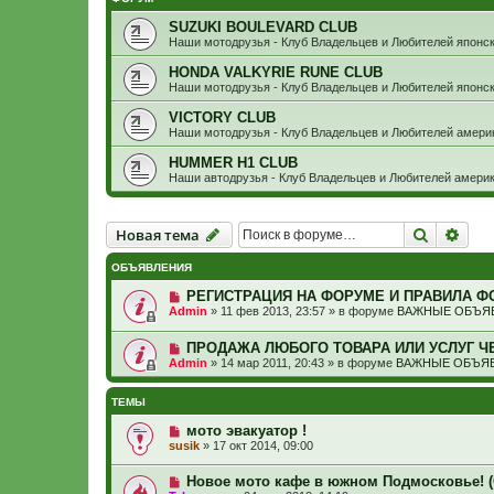
SUZUKI BOULEVARD CLUB
Наши мотодрузья - Клуб Владельцев и Любителей япон
HONDA VALKYRIE RUNE CLUB
Наши мотодрузья - Клуб Владельцев и Любителей япон
VICTORY CLUB
Наши мотодрузья - Клуб Владельцев и Любителей амер
HUMMER H1 CLUB
Наши автодрузья - Клуб Владельцев и Любителей амер
Новая тема
Поиск
Рас
Н
о
в
а
я
т
е
м
а
ОБЪЯВЛЕНИЯ
РЕГИСТРАЦИЯ НА ФОРУМЕ И ПРАВИЛА Ф
Admin
»
11 фев 2013, 23:57
» в форуме
ВАЖНЫЕ ОБЪЯВ
ПРОДАЖА ЛЮБОГО ТОВАРА ИЛИ УСЛУГ Ч
Admin
»
14 мар 2011, 20:43
» в форуме
ВАЖНЫЕ ОБЪЯВ
ТЕМЫ
мото эвакуатор !
susik
»
17 окт 2014, 09:00
Новое мото кафе в южном Подмосковье! (