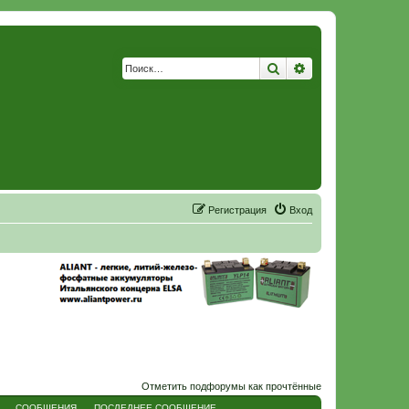
Поиск
Расширенный по
Р
е
г
и
с
т
р
а
ц
и
я
Вход
Отметить подфорумы как прочтённые
СООБЩЕНИЯ
ПОСЛЕДНЕЕ СООБЩЕНИЕ