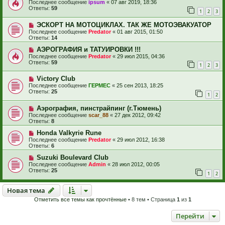
Последнее сообщение
ipsum
«
07 авг 2019, 18:36
Ответы:
59
1
2
3
ЭСКОРТ НА МОТОЦИКЛАХ. ТАК ЖЕ МОТОЭВАКУАТОР
Последнее сообщение
Predator
«
01 авг 2015, 01:50
Ответы:
14
АЭРОГРАФИЯ и ТАТУИРОВКИ !!!
Последнее сообщение
Predator
«
29 июл 2015, 04:36
Ответы:
59
1
2
3
Victory Club
Последнее сообщение
ГЕРМЕС
«
25 сен 2013, 18:25
Ответы:
25
1
2
Аэрография, пинстрайпинг (г.Тюмень)
Последнее сообщение
scar_88
«
27 дек 2012, 09:42
Ответы:
8
Honda Valkyrie Rune
Последнее сообщение
Predator
«
29 июл 2012, 16:38
Ответы:
6
Suzuki Boulevard Club
Последнее сообщение
Admin
«
28 июл 2012, 00:05
Ответы:
25
1
2
Новая тема
Н
о
в
а
я
т
е
м
а
Отметить все темы как прочтённые
• 8 тем • Страница
1
из
1
Перейти