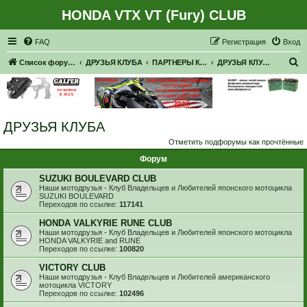
HONDA VTX VT (Fury) CLUB
Регистрация
FAQ
Р
е
г
и
с
т
р
а
ц
и
я
Вход
П
Список форумов
ДРУЗЬЯ КЛУБА
ПАРТНЕРЫ КЛУБА
ДРУЗЬЯ КЛУБА
о
и
с
ДРУЗЬЯ КЛУБА
к
Отметить подфорумы как прочтённые
Форум
SUZUKI BOULEVARD CLUB
Наши мотодрузья - Клуб Владельцев и Любителей японского мотоцикла
SUZUKI BOULEVARD
Переходов по ссылке:
117141
HONDA VALKYRIE RUNE CLUB
Наши мотодрузья - Клуб Владельцев и Любителей японского мотоцикла
HONDA VALKYRIE and RUNE
Переходов по ссылке:
100820
VICTORY CLUB
Наши мотодрузья - Клуб Владельцев и Любителей американского
мотоцикла VICTORY
Переходов по ссылке:
102496