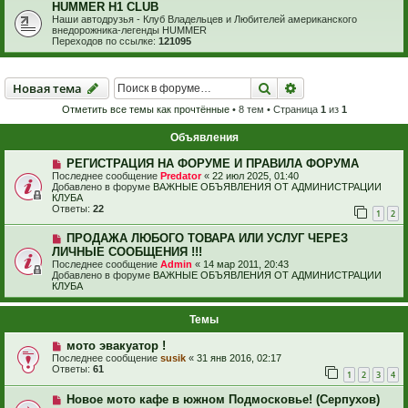
HUMMER H1 CLUB
Наши автодрузья - Клуб Владельцев и Любителей американского
внедорожника-легенды HUMMER
Переходов по ссылке:
121095
Новая тема
Поиск
Расширенный пои
Н
о
в
а
я
т
е
м
а
Отметить все темы как прочтённые
• 8 тем • Страница
1
из
1
Объявления
РЕГИСТРАЦИЯ НА ФОРУМЕ И ПРАВИЛА ФОРУМА
Последнее сообщение
Predator
«
22 июл 2025, 01:40
Добавлено в форуме
ВАЖНЫЕ ОБЪЯВЛЕНИЯ ОТ АДМИНИСТРАЦИИ
КЛУБА
Ответы:
22
1
2
ПРОДАЖА ЛЮБОГО ТОВАРА ИЛИ УСЛУГ ЧЕРЕЗ
ЛИЧНЫЕ СООБЩЕНИЯ !!!
Последнее сообщение
Admin
«
14 мар 2011, 20:43
Добавлено в форуме
ВАЖНЫЕ ОБЪЯВЛЕНИЯ ОТ АДМИНИСТРАЦИИ
КЛУБА
Темы
мото эвакуатор !
Последнее сообщение
susik
«
31 янв 2016, 02:17
Ответы:
61
1
2
3
4
Новое мото кафе в южном Подмосковье! (Серпухов)