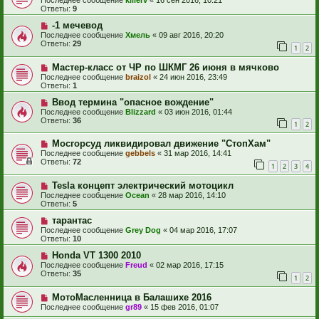
Последнее сообщение
killerv
«
16 сен 2016, 10:21
Ответы:
9
-1 мечевод
Последнее сообщение
Хмель
«
09 авг 2016, 20:20
Ответы:
29
1
2
Мастер-класс от ЧР по ШКМГ 26 июня в мячково
Последнее сообщение
braizol
«
24 июн 2016, 23:49
Ответы:
1
Ввод термина "опасное вождение"
Последнее сообщение
Blizzard
«
03 июн 2016, 01:44
Ответы:
36
1
2
Мосгорсуд ликвидировал движение "СтопХам"
Последнее сообщение
gebbels
«
31 мар 2016, 14:41
Ответы:
72
1
2
3
4
Tesla концепт электрический мотоцикл
Последнее сообщение
Ocean
«
28 мар 2016, 14:10
Ответы:
5
тарантас
Последнее сообщение
Grey Dog
«
04 мар 2016, 17:07
Ответы:
10
Honda VT 1300 2010
Последнее сообщение
Freud
«
02 мар 2016, 17:15
Ответы:
35
1
2
МотоМасленница в Балашихе 2016
Последнее сообщение
gr89
«
15 фев 2016, 01:07