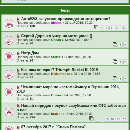
Темы
АвтоВАЗ запускает производство мотоциклов?
Последнее сообщение
gledox
«
27 май 2019, 19:32
Ответы:
100
1
2
3
4
5
6
Сергей Доренко умер на мотоцикле ((
Последнее сообщение
Ocean
«
13 май 2019, 08:07
Ответы:
20
1
2
Нотр-Дам..
Последнее сообщение
Stelsz
«
17 апр 2019, 01:20
Ответы:
24
1
2
Как вам аппарат? Triumph Rocket III 2019
Последнее сообщение
Kickambuzz
«
23 янв 2019, 04:58
Ответы:
21
1
2
Чемпионат мира по кастомайзингу в Германии 2014,
2018
Последнее сообщение
Ocean
«
04 окт 2018, 17:58
Ответы:
11
Новый порядок покупок зарубежом или ФТС заботится
о нас!
Последнее сообщение
braizol
«
18 июн 2018, 19:31
Ответы:
234
1
9
10
11
12
…
07 октября 2017 г. "Свеча Памяти".