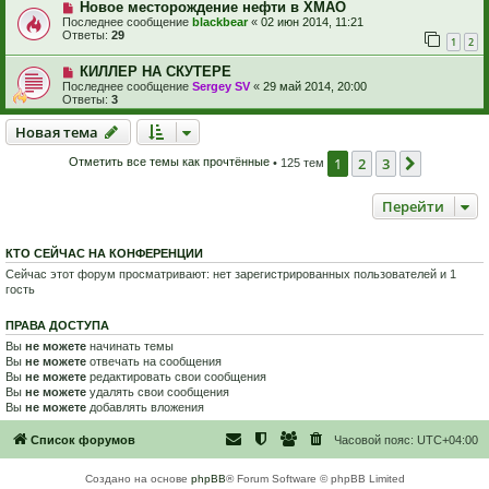
Новое месторождение нефти в ХМАО
Последнее сообщение
blackbear
«
02 июн 2014, 11:21
Ответы:
29
1
2
КИЛЛЕР НА СКУТЕРЕ
Последнее сообщение
Sergey SV
«
29 май 2014, 20:00
Ответы:
3
Новая тема
Н
о
в
а
я
т
е
м
а
1
2
3
След.
Отметить все темы как прочтённые
• 125 тем
Перейти
КТО СЕЙЧАС НА КОНФЕРЕНЦИИ
Сейчас этот форум просматривают: нет зарегистрированных пользователей и 1
гость
ПРАВА ДОСТУПА
Вы
не можете
начинать темы
Вы
не можете
отвечать на сообщения
Вы
не можете
редактировать свои сообщения
Вы
не можете
удалять свои сообщения
Вы
не можете
добавлять вложения
Список форумов
Часовой пояс:
UTC+04:00
Создано на основе
phpBB
® Forum Software © phpBB Limited