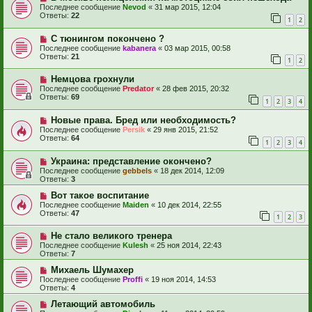
Последнее сообщение
Nevod
«
31 мар 2015, 12:04
Ответы:
22
1
2
С тюнингом покончено ?
Последнее сообщение
kabanera
«
03 мар 2015, 00:58
Ответы:
21
1
2
Немцова грохнули
Последнее сообщение
Predator
«
28 фев 2015, 20:32
Ответы:
69
1
2
3
4
Новые права. Бред или необходимость?
Последнее сообщение
Persik
«
29 янв 2015, 21:52
Ответы:
64
1
2
3
4
Украина: представление окончено?
Последнее сообщение
gebbels
«
18 дек 2014, 12:09
Ответы:
3
Вот такое воспитание
Последнее сообщение
Maiden
«
10 дек 2014, 22:55
Ответы:
47
1
2
3
Не стало великого тренера
Последнее сообщение
Kulesh
«
25 ноя 2014, 22:43
Ответы:
7
Михаель Шумахер
Последнее сообщение
Proffi
«
19 ноя 2014, 14:53
Ответы:
4
Летающий автомобиль