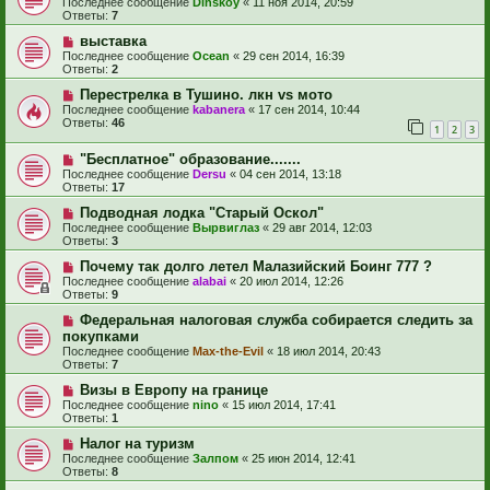
Последнее сообщение
Dinskoy
«
11 ноя 2014, 20:59
Ответы:
7
выставка
Последнее сообщение
Ocean
«
29 сен 2014, 16:39
Ответы:
2
Перестрелка в Тушино. лкн vs мото
Последнее сообщение
kabanera
«
17 сен 2014, 10:44
Ответы:
46
1
2
3
"Бесплатное" образование.......
Последнее сообщение
Dersu
«
04 сен 2014, 13:18
Ответы:
17
Подводная лодка "Старый Оскол"
Последнее сообщение
Вырвиглаз
«
29 авг 2014, 12:03
Ответы:
3
Почему так долго летел Малазийский Боинг 777 ?
Последнее сообщение
alabai
«
20 июл 2014, 12:26
Ответы:
9
Федеральная налоговая служба собирается следить за
покупками
Последнее сообщение
Max-the-Evil
«
18 июл 2014, 20:43
Ответы:
7
Визы в Европу на границе
Последнее сообщение
nino
«
15 июл 2014, 17:41
Ответы:
1
Налог на туризм
Последнее сообщение
Залпом
«
25 июн 2014, 12:41
Ответы:
8