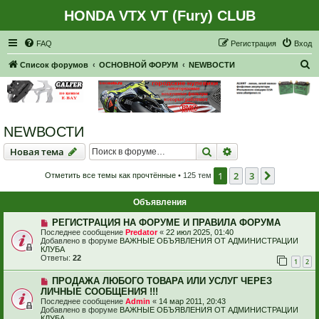
HONDA VTX VT (Fury) CLUB
Регистрация
FAQ
Р
е
г
и
с
т
р
а
ц
и
я
Вход
П
Список форумов
ОСНОВНОЙ ФОРУМ
NEWВОСТИ
о
и
с
NEWВОСТИ
к
Новая тема
Поиск
Расширенный пои
Н
о
в
а
я
т
е
м
а
1
2
3
След.
Отметить все темы как прочтённые
• 125 тем
Объявления
РЕГИСТРАЦИЯ НА ФОРУМЕ И ПРАВИЛА ФОРУМА
Последнее сообщение
Predator
«
22 июл 2025, 01:40
Добавлено в форуме
ВАЖНЫЕ ОБЪЯВЛЕНИЯ ОТ АДМИНИСТРАЦИИ
КЛУБА
Ответы:
22
1
2
ПРОДАЖА ЛЮБОГО ТОВАРА ИЛИ УСЛУГ ЧЕРЕЗ
ЛИЧНЫЕ СООБЩЕНИЯ !!!
Последнее сообщение
Admin
«
14 мар 2011, 20:43
Добавлено в форуме
ВАЖНЫЕ ОБЪЯВЛЕНИЯ ОТ АДМИНИСТРАЦИИ
КЛУБА