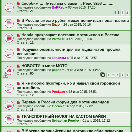
Скорбим ... Питер мы с вами ... Рейс 9268 .........
Последнее сообщение
BaRReL
«
03 ноя 2015, 17:20
Ответы:
21
1
2
В России вместо рубля может появиться новая валюта
Последнее сообщение
Enzo
«
24 сен 2015, 08:16
Ответы:
3
Hohda прекращает поставки мотоциклов в Россию
Последнее сообщение
Viktor
«
04 сен 2015, 10:50
Ответы:
12
Подушка безопасности для мотоциклистов прошла
испытания
Последнее сообщение
kabanera
«
05 июл 2015, 23:52
НОВОСТИ в мире МОТО!
Последнее сообщение
papaZmurf
«
03 июл 2015, 14:43
Ответы:
80
1
2
3
4
5
Я не люблю пузотерки, но я нашел свой городской
автомобиль
Последнее сообщение
Predator
«
13 июн 2015, 16:51
Ответы:
12
Первый в России форум для мотоинвалидов
Последнее сообщение
Ocean
«
26 апр 2015, 12:02
Ответы:
11
ТРАНСПОРТНЫЙ НАЛОГ НА КАСТОМ БАЙКИ
Последнее сообщение
Sebastian Pereiro
«
01 апр 2015, 17:12
Ответы:
7
В Москве полицейский на мотоцикле сбил пешехода