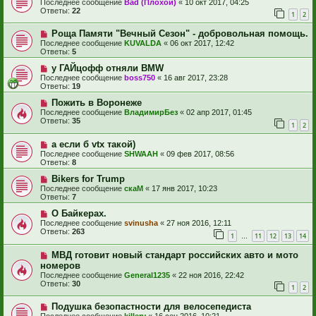
Последнее сообщение
Bad (Плохой)
«
10 окт 2017, 04:25
Ответы:
22
1
2
Роща Памяти "Вечный Сезон" - добровольная помощь.
Последнее сообщение
KUVALDA
«
06 окт 2017, 12:42
Ответы:
5
у ГАЙцофф отняли BMW
Последнее сообщение
boss750
«
16 авг 2017, 23:28
Ответы:
19
Пожить в Воронеже
Последнее сообщение
ВладимирБез
«
02 апр 2017, 01:45
Ответы:
35
1
2
а если б vtx такой)
Последнее сообщение
SHWAAH
«
09 фев 2017, 08:56
Ответы:
8
Bikers for Trump
Последнее сообщение
скаМ
«
17 янв 2017, 10:23
Ответы:
7
О Байкерах.
Последнее сообщение
svinusha
«
27 ноя 2016, 12:11
Ответы:
263
1
11
12
13
14
…
МВД готовит новый стандарт российских авто и мото
номеров
Последнее сообщение
General1235
«
22 ноя 2016, 22:42
Ответы:
30
1
2
Подушка безопастности для велосепедиста