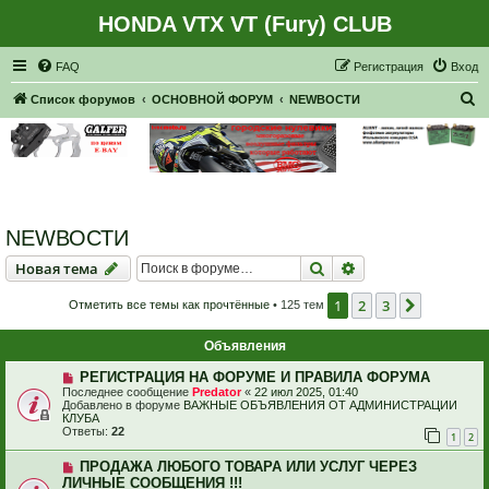
HONDA VTX VT (Fury) CLUB
Регистрация
FAQ
Р
е
г
и
с
т
р
а
ц
и
я
Вход
П
Список форумов
ОСНОВНОЙ ФОРУМ
NEWВОСТИ
о
и
с
к
NEWВОСТИ
Новая тема
Поиск
Расширенный пои
Н
о
в
а
я
т
е
м
а
1
2
3
След.
Отметить все темы как прочтённые
• 125 тем
Объявления
РЕГИСТРАЦИЯ НА ФОРУМЕ И ПРАВИЛА ФОРУМА
Последнее сообщение
Predator
«
22 июл 2025, 01:40
Добавлено в форуме
ВАЖНЫЕ ОБЪЯВЛЕНИЯ ОТ АДМИНИСТРАЦИИ
КЛУБА
Ответы:
22
1
2
ПРОДАЖА ЛЮБОГО ТОВАРА ИЛИ УСЛУГ ЧЕРЕЗ
ЛИЧНЫЕ СООБЩЕНИЯ !!!