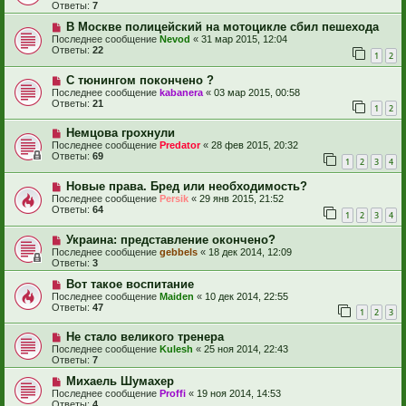
Ответы:
7
В Москве полицейский на мотоцикле сбил пешехода
Последнее сообщение
Nevod
«
31 мар 2015, 12:04
Ответы:
22
1
2
С тюнингом покончено ?
Последнее сообщение
kabanera
«
03 мар 2015, 00:58
Ответы:
21
1
2
Немцова грохнули
Последнее сообщение
Predator
«
28 фев 2015, 20:32
Ответы:
69
1
2
3
4
Новые права. Бред или необходимость?
Последнее сообщение
Persik
«
29 янв 2015, 21:52
Ответы:
64
1
2
3
4
Украина: представление окончено?
Последнее сообщение
gebbels
«
18 дек 2014, 12:09
Ответы:
3
Вот такое воспитание
Последнее сообщение
Maiden
«
10 дек 2014, 22:55
Ответы:
47
1
2
3
Не стало великого тренера
Последнее сообщение
Kulesh
«
25 ноя 2014, 22:43
Ответы:
7
Михаель Шумахер
Последнее сообщение
Proffi
«
19 ноя 2014, 14:53
Ответы:
4