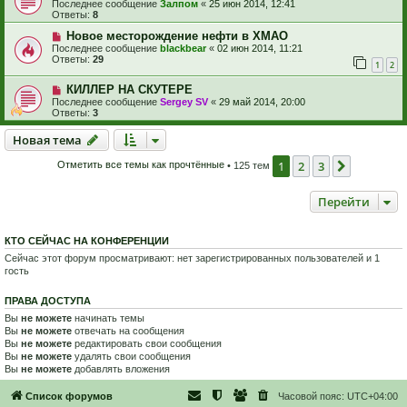
Последнее сообщение
Залпом
«
25 июн 2014, 12:41
Ответы:
8
Новое месторождение нефти в ХМАО
Последнее сообщение
blackbear
«
02 июн 2014, 11:21
Ответы:
29
1
2
КИЛЛЕР НА СКУТЕРЕ
Последнее сообщение
Sergey SV
«
29 май 2014, 20:00
Ответы:
3
Новая тема
Н
о
в
а
я
т
е
м
а
1
2
3
След.
Отметить все темы как прочтённые
• 125 тем
Перейти
КТО СЕЙЧАС НА КОНФЕРЕНЦИИ
Сейчас этот форум просматривают: нет зарегистрированных пользователей и 1
гость
ПРАВА ДОСТУПА
Вы
не можете
начинать темы
Вы
не можете
отвечать на сообщения
Вы
не можете
редактировать свои сообщения
Вы
не можете
удалять свои сообщения
Вы
не можете
добавлять вложения
Список форумов
Часовой пояс:
UTC+04:00