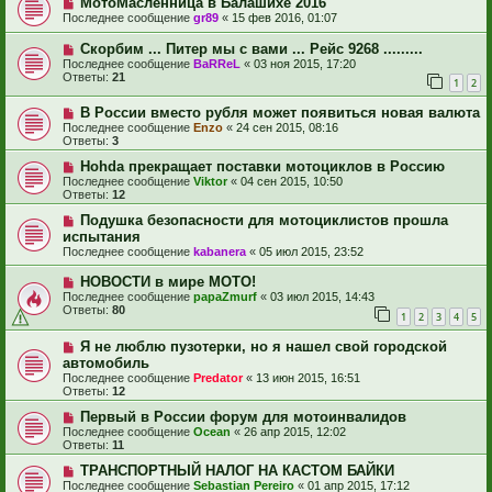
МотоМасленница в Балашихе 2016
Последнее сообщение
gr89
«
15 фев 2016, 01:07
Скорбим ... Питер мы с вами ... Рейс 9268 .........
Последнее сообщение
BaRReL
«
03 ноя 2015, 17:20
Ответы:
21
1
2
В России вместо рубля может появиться новая валюта
Последнее сообщение
Enzo
«
24 сен 2015, 08:16
Ответы:
3
Hohda прекращает поставки мотоциклов в Россию
Последнее сообщение
Viktor
«
04 сен 2015, 10:50
Ответы:
12
Подушка безопасности для мотоциклистов прошла
испытания
Последнее сообщение
kabanera
«
05 июл 2015, 23:52
НОВОСТИ в мире МОТО!
Последнее сообщение
papaZmurf
«
03 июл 2015, 14:43
Ответы:
80
1
2
3
4
5
Я не люблю пузотерки, но я нашел свой городской
автомобиль
Последнее сообщение
Predator
«
13 июн 2015, 16:51
Ответы:
12
Первый в России форум для мотоинвалидов
Последнее сообщение
Ocean
«
26 апр 2015, 12:02
Ответы:
11
ТРАНСПОРТНЫЙ НАЛОГ НА КАСТОМ БАЙКИ
Последнее сообщение
Sebastian Pereiro
«
01 апр 2015, 17:12