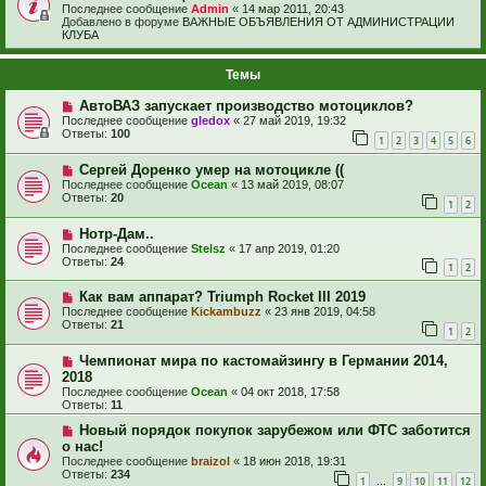
Последнее сообщение
Admin
«
14 мар 2011, 20:43
Добавлено в форуме
ВАЖНЫЕ ОБЪЯВЛЕНИЯ ОТ АДМИНИСТРАЦИИ
КЛУБА
Темы
АвтоВАЗ запускает производство мотоциклов?
Последнее сообщение
gledox
«
27 май 2019, 19:32
Ответы:
100
1
2
3
4
5
6
Сергей Доренко умер на мотоцикле ((
Последнее сообщение
Ocean
«
13 май 2019, 08:07
Ответы:
20
1
2
Нотр-Дам..
Последнее сообщение
Stelsz
«
17 апр 2019, 01:20
Ответы:
24
1
2
Как вам аппарат? Triumph Rocket III 2019
Последнее сообщение
Kickambuzz
«
23 янв 2019, 04:58
Ответы:
21
1
2
Чемпионат мира по кастомайзингу в Германии 2014,
2018
Последнее сообщение
Ocean
«
04 окт 2018, 17:58
Ответы:
11
Новый порядок покупок зарубежом или ФТС заботится
о нас!
Последнее сообщение
braizol
«
18 июн 2018, 19:31
Ответы:
234
1
9
10
11
12
…