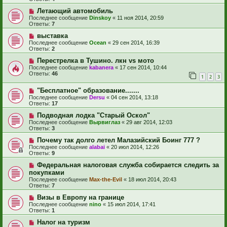
Летающий автомобиль
Последнее сообщение
Dinskoy
«
11 ноя 2014, 20:59
Ответы:
7
выставка
Последнее сообщение
Ocean
«
29 сен 2014, 16:39
Ответы:
2
Перестрелка в Тушино. лкн vs мото
Последнее сообщение
kabanera
«
17 сен 2014, 10:44
Ответы:
46
1
2
3
"Бесплатное" образование.......
Последнее сообщение
Dersu
«
04 сен 2014, 13:18
Ответы:
17
Подводная лодка "Старый Оскол"
Последнее сообщение
Вырвиглаз
«
29 авг 2014, 12:03
Ответы:
3
Почему так долго летел Малазийский Боинг 777 ?
Последнее сообщение
alabai
«
20 июл 2014, 12:26
Ответы:
9
Федеральная налоговая служба собирается следить за
покупками
Последнее сообщение
Max-the-Evil
«
18 июл 2014, 20:43
Ответы:
7
Визы в Европу на границе
Последнее сообщение
nino
«
15 июл 2014, 17:41
Ответы:
1
Налог на туризм