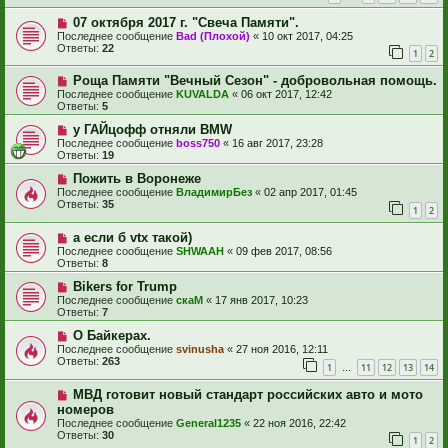
07 октября 2017 г. "Свеча Памяти".
Последнее сообщение
Bad (Плохой)
«
10 окт 2017, 04:25
Ответы:
22
1
2
Роща Памяти "Вечный Сезон" - добровольная помощь.
Последнее сообщение
KUVALDA
«
06 окт 2017, 12:42
Ответы:
5
у ГАЙцофф отняли BMW
Последнее сообщение
boss750
«
16 авг 2017, 23:28
Ответы:
19
Пожить в Воронеже
Последнее сообщение
ВладимирБез
«
02 апр 2017, 01:45
Ответы:
35
1
2
а если б vtx такой)
Последнее сообщение
SHWAAH
«
09 фев 2017, 08:56
Ответы:
8
Bikers for Trump
Последнее сообщение
скаМ
«
17 янв 2017, 10:23
Ответы:
7
О Байкерах.
Последнее сообщение
svinusha
«
27 ноя 2016, 12:11
Ответы:
263
1
11
12
13
14
…
МВД готовит новый стандарт российских авто и мото
номеров
Последнее сообщение
General1235
«
22 ноя 2016, 22:42
Ответы:
30
1
2