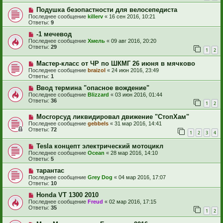
Подушка безопастности для велосепедиста
Последнее сообщение
killerv
«
16 сен 2016, 10:21
Ответы:
9
-1 мечевод
Последнее сообщение
Хмель
«
09 авг 2016, 20:20
Ответы:
29
1
2
Мастер-класс от ЧР по ШКМГ 26 июня в мячково
Последнее сообщение
braizol
«
24 июн 2016, 23:49
Ответы:
1
Ввод термина "опасное вождение"
Последнее сообщение
Blizzard
«
03 июн 2016, 01:44
Ответы:
36
1
2
Мосгорсуд ликвидировал движение "СтопХам"
Последнее сообщение
gebbels
«
31 мар 2016, 14:41
Ответы:
72
1
2
3
4
Tesla концепт электрический мотоцикл
Последнее сообщение
Ocean
«
28 мар 2016, 14:10
Ответы:
5
тарантас
Последнее сообщение
Grey Dog
«
04 мар 2016, 17:07
Ответы:
10
Honda VT 1300 2010
Последнее сообщение
Freud
«
02 мар 2016, 17:15
Ответы:
35
1
2