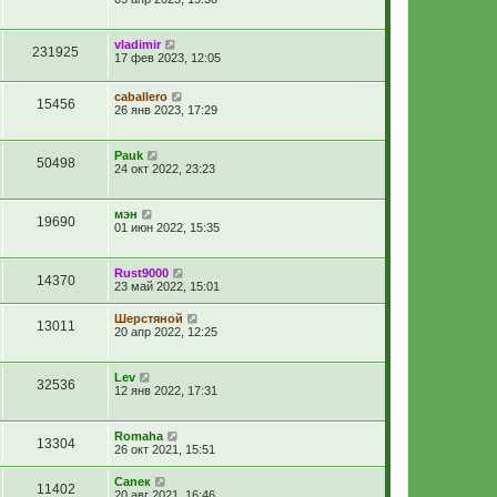
vladimir
231925
17 фев 2023, 12:05
caballero
15456
26 янв 2023, 17:29
Pauk
50498
24 окт 2022, 23:23
мэн
19690
01 июн 2022, 15:35
Rust9000
14370
23 май 2022, 15:01
Шерстяной
13011
20 апр 2022, 12:25
Lev
32536
12 янв 2022, 17:31
Romaha
13304
26 окт 2021, 15:51
Caneк
11402
20 авг 2021, 16:46