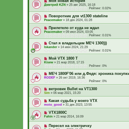
Моя новая история
Дмитрий KZN
»
25 авг 2025, 16:18
Рейтинг: 0.02%
Поворотник для vt1300 stateline
Peacemaker
»
18 дек 2024, 01:28
Прилетело от куда не ждал
Peacemaker
»
09 июл 2024, 03:05
Рейтинг: 0.01%
Стал я владельцем МЕЧ 1300)))
Iskander
»
14 июн 2024, 21:29
Рейтинг: 0.01%
Мой VTX 1800 T
Kisew
»
21 мар 2018, 17:15
Рейтинг: 0%
МЕЧ 1800F'06 или д.Федя: хроника покупки
RODEF
»
26 окт 2019, 16:36
Рейтинг: 0%
ветровик Bullet на VT1300
Sim
»
06 мар 2021, 15:20
Какая судьба у моего VTX
moto_good
»
31 дек 2023, 13:55
VTX1800C
Fahin
»
21 мар 2014, 16:09
Пересел на электричку