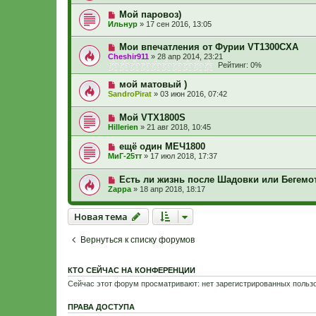
Мой паровоз)
Ильнур
»
17 сен 2016, 13:05
Мои впечатления от Фурии VT1300CXA
Cheshir911
»
28 апр 2014, 23:21
Рейтинг: 0%
мой матовый )
SandroPirat
»
03 июн 2016, 07:42
Мой VTX1800S
Hillerien
»
21 авг 2018, 10:45
ещё один МЕЧ1800
МиГ-25тт
»
17 июл 2018, 17:37
Есть ли жизнь после Шадовки или Бегемо
Zappa
»
18 апр 2018, 18:17
Новая тема
Н
о
в
а
я
т
е
м
а
Вернуться к списку форумов
КТО СЕЙЧАС НА КОНФЕРЕНЦИИ
Сейчас этот форум просматривают: нет зарегистрированных пользо
ПРАВА ДОСТУПА