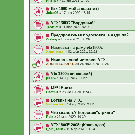
Илья57
»
16 авг 2021, 14:56
Втх 1800 мой аппаратик)
Joker05
»
17 ноя 2020, 18:15
VTX1300С "Бордовый"
TaNKist
»
11 июл 2020, 02:02
Предпродажная подготовка. а надо ли?
Zerkog
»
13 фев 2021, 08:26
Наклейка на раму vtx1800c
Харитоныч
»
02 фев 2021, 12:22
Начало новой истории. VTX.
ARCHITECTOR 110
»
25 май 2020, 05:25
Vtx 1800c синенький)
pox73
»
13 апр 2017, 11:52
МЕЧ Енота
Enotbl4
»
28 июн 2020, 19:43
Бэтвинг на VTX.
Vulkanchik
»
14 апр 2019, 23:11
Что скажете? Ветровик"стринги"
Rain
»
21 мар 2020, 10:39
VTX1800F 2008г (Краснодар)
i_am_Tolik
»
19 мар 2020, 11:24