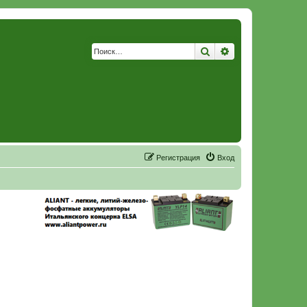
Поиск
Расширенный по
Р
е
г
и
с
т
р
а
ц
и
я
Вход