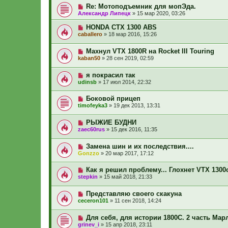
Re: Мотоподъемник для мопЭда.
Александр Липецк
»
15 мар 2020, 03:26
HONDA CTX 1300 ABS
caballero
»
18 мар 2016, 15:26
Махнул VTX 1800R на Rocket III Touring
kaban50
»
28 сен 2019, 02:59
я покрасил так
udinsb
»
17 июл 2014, 22:32
Боковой прицеп
timofeyka3
»
19 дек 2013, 13:31
РЫЖИЕ БУДНИ
zaec60rus
»
15 дек 2016, 11:35
Замена шин и их последствия....
Gonzzo
»
20 мар 2017, 17:12
Как я решил проблему... Глохнет VTX 1300c
stepkin
»
15 май 2018, 21:33
Представляю своего скакуна
ceceron101
»
11 сен 2018, 14:24
Для себя, для истории 1800C. 2 часть Мар
grinev_i
»
15 апр 2018, 23:11