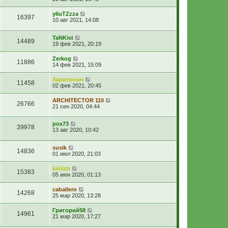
y6uTZzza
16397
10 авг 2021, 14:08
TaNKist
14489
19 фев 2021, 20:19
Zerkog
11886
14 фев 2021, 15:09
Харитоныч
11458
02 фев 2021, 20:45
ARCHITECTOR 110
26766
21 сен 2020, 04:44
pox73
39978
13 авг 2020, 10:42
susik
14836
01 июл 2020, 21:03
kirilich
15383
05 июн 2020, 01:13
caballero
14268
25 мар 2020, 13:28
Григорий58
14961
21 мар 2020, 17:27