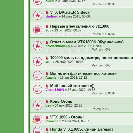
Xedin
»
04 апр 2023, 11:37
Рейтинг: 0.01%
VTX BAGGER Sidecar
vladimir
»
14 фев 2015, 00:06
Первые впечатления о vtx1800
Sdt
»
23 окт 2022, 00:57
Рейтинг: 0.02%
Отчет о моем VTX1800N (Журнальчик)
Zaionchkovskiy
»
28 окт 2017, 15:00
Рейтинг: 0%
100000 миль на одометре, полет нормаль
мэн
»
25 май 2021, 15:33
Рейтинг: 0%
Воплотил фактически все хотелки
Aganis
»
16 авг 2021, 17:12
Мой новый мотоцикл))
Victor1800N
»
17 апр 2022, 14:37
Рейтинг: 0.01%
Конь Огонь
Lev
»
04 ноя 2020, 22:20
Рейтинг: 0%
VTX 1800 - Огонь!
Romaha
»
20 окт 2021, 07:07
Honda VTX1300S. Синий Бегемот