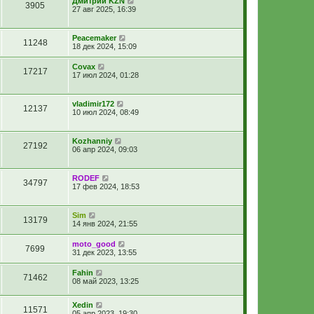
Дмитрий KZN
3905
27 авг 2025, 16:39
Peacemaker
11248
18 дек 2024, 15:09
Covax
17217
17 июл 2024, 01:28
vladimir172
12137
10 июл 2024, 08:49
Kozhanniy
27192
06 апр 2024, 09:03
RODEF
34797
17 фев 2024, 18:53
Sim
13179
14 янв 2024, 21:55
moto_good
7699
31 дек 2023, 13:55
Fahin
71462
08 май 2023, 13:25
Xedin
11571
05 апр 2023, 19:30