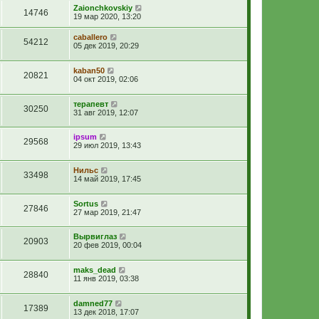
Zaionchkovskiy
14746
19 мар 2020, 13:20
caballero
54212
05 дек 2019, 20:29
kaban50
20821
04 окт 2019, 02:06
терапевт
30250
31 авг 2019, 12:07
ipsum
29568
29 июл 2019, 13:43
Нильс
33498
14 май 2019, 17:45
Sortus
27846
27 мар 2019, 21:47
Вырвиглаз
20903
20 фев 2019, 00:04
maks_dead
28840
11 янв 2019, 03:38
damned77
17389
13 дек 2018, 17:07