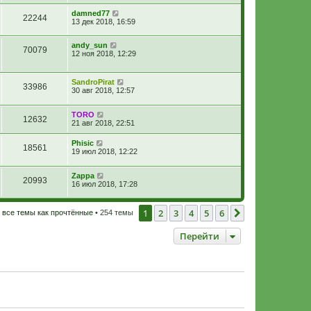
damned77
22244
13 дек 2018, 16:59
andy_sun
70079
12 ноя 2018, 12:29
SandroPirat
33986
30 авг 2018, 12:57
TORO
12632
21 авг 2018, 22:51
Phisic
18561
19 июл 2018, 12:22
Zappa
20993
16 июл 2018, 17:28
1
2
3
4
5
6
След.
 все темы как прочтённые
• 254 темы
Перейти