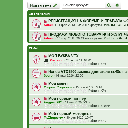
Новая тема
Поиск
Рас
Н
о
в
а
я
т
е
м
а
ОБЪЯВЛЕНИЯ
РЕГИСТРАЦИЯ НА ФОРУМЕ И ПРАВИЛА Ф
Admin
»
11 фев 2013, 23:57
» в форуме
ВАЖНЫЕ ОБЪЯВ
ПРОДАЖА ЛЮБОГО ТОВАРА ИЛИ УСЛУГ Ч
Admin
»
14 мар 2011, 20:43
» в форуме
ВАЖНЫЕ ОБЪЯВ
ТЕМЫ
МОЯ БУКВА VTX
Predator
»
26 авг 2011, 01:01
Рейтинг: 0%
Honda VTX1800 замена двигателя sc49e на 
Scorp
»
09 июл 2026, 22:30
Мой мапет
Старый Социопат
»
15 сен 2016, 19:46
Рейтинг: 0%
Мой первый чоппер
Андрей 282
»
11 дек 2025, 23:36
Рейтинг: 0.01%
Мой первый мотоцикл
Mr.Zhuravlev
»
30 сен 2025, 16:47
Рейтинг: 0%