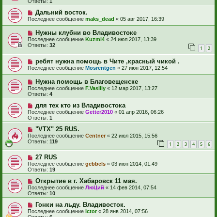
Ответы:
1
Дальний восток.
Последнее сообщение
maks_dead
«
05 авг 2017, 16:39
Нужны клубни во Владивостоке
Последнее сообщение
Kuzmi4
«
24 июл 2017, 13:39
Ответы:
32
1
2
ребят нужна помощь в Чите ,красный чикой .
Последнее сообщение
Mosrentgen
«
27 июн 2017, 12:54
Нужна помощь в Благовещенске
Последнее сообщение
F.Vasiliy
«
12 мар 2017, 13:27
Ответы:
4
для тех кто из Владивостока
Последнее сообщение
Getter2010
«
01 апр 2016, 06:26
Ответы:
1
"VTX" 25 RUS.
Последнее сообщение
Centner
«
22 июл 2015, 15:56
Ответы:
119
1
2
3
4
5
6
27 RUS
Последнее сообщение
gebbels
«
03 июн 2014, 01:49
Ответы:
19
Открытие в г. Хабаровск 11 мая.
Последнее сообщение
ЛюЦий
«
14 фев 2014, 07:54
Ответы:
10
Гонки на льду. Владивосток.
Последнее сообщение
Ictor
«
28 янв 2014, 07:56