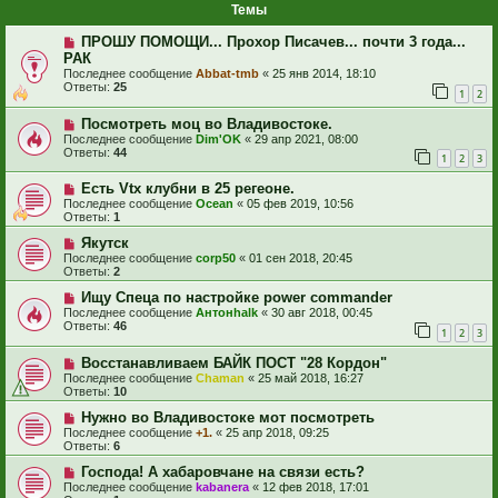
Темы
ПРОШУ ПОМОЩИ... Прохор Писачев... почти 3 года...
РАК
Последнее сообщение
Abbat-tmb
«
25 янв 2014, 18:10
Ответы:
25
1
2
Посмотреть моц во Владивостоке.
Последнее сообщение
Dim'OK
«
29 апр 2021, 08:00
Ответы:
44
1
2
3
Есть Vtx клубни в 25 регеоне.
Последнее сообщение
Ocean
«
05 фев 2019, 10:56
Ответы:
1
Якутск
Последнее сообщение
corp50
«
01 сен 2018, 20:45
Ответы:
2
Ищу Спеца по настройке power commander
Последнее сообщение
Антонhalk
«
30 авг 2018, 00:45
Ответы:
46
1
2
3
Восстанавливаем БАЙК ПОСТ "28 Кордон"
Последнее сообщение
Chaman
«
25 май 2018, 16:27
Ответы:
10
Нужно во Владивостоке мот посмотреть
Последнее сообщение
+1.
«
25 апр 2018, 09:25
Ответы:
6
Господа! А хабаровчане на связи есть?
Последнее сообщение
kabanera
«
12 фев 2018, 17:01