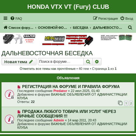
HONDA VTX VT (Fury) CLUB
Регистрация
FAQ
Р
е
г
и
с
т
р
а
ц
и
я
Вход
П
Список форумов
ОСНОВНОЙ ФОРУМ
БЕСЕДКА
ДАЛЬНЕВОСТОЧНАЯ БЕСЕДКА
о
и
с
ДАЛЬНЕВОСТОЧНАЯ БЕСЕДКА
к
Новая тема
Поиск
Расширенный пои
Н
о
в
а
я
т
е
м
а
Отметить все темы как прочтённые
• 40 тем • Страница
1
из
1
Объявления
РЕГИСТРАЦИЯ НА ФОРУМЕ И ПРАВИЛА ФОРУМА
Последнее сообщение
Predator
«
22 июл 2025, 01:40
Добавлено в форуме
ВАЖНЫЕ ОБЪЯВЛЕНИЯ ОТ АДМИНИСТРАЦИИ
КЛУБА
Ответы:
22
1
2
ПРОДАЖА ЛЮБОГО ТОВАРА ИЛИ УСЛУГ ЧЕРЕЗ
ЛИЧНЫЕ СООБЩЕНИЯ !!!
Последнее сообщение
Admin
«
14 мар 2011, 20:43
Добавлено в форуме
ВАЖНЫЕ ОБЪЯВЛЕНИЯ ОТ АДМИНИСТРАЦИИ
КЛУБА