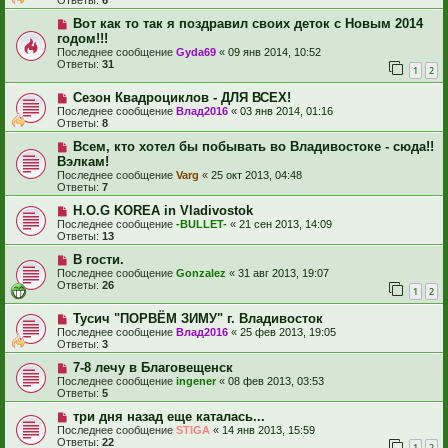
Ответы:
6
Вот как то так я поздравил своих деток с Новым 2014
годом!!!
Последнее сообщение
Gyda69
«
09 янв 2014, 10:52
Ответы:
31
1
2
Сезон Квадроциклов - ДЛЯ ВСЕХ!
Последнее сообщение
Влад2016
«
03 янв 2014, 01:16
Ответы:
8
Всем, кто хотел бы побывать во Владивостоке - сюда!!
Вэлкам!
Последнее сообщение
Varg
«
25 окт 2013, 04:48
Ответы:
7
H.O.G KOREA in Vladivostok
Последнее сообщение
-BULLET-
«
21 сен 2013, 14:09
Ответы:
13
В гости.
Последнее сообщение
Gonzalez
«
31 авг 2013, 19:07
Ответы:
26
1
2
Тусич "ПОРВЁМ ЗИМУ" г. Владивосток
Последнее сообщение
Влад2016
«
25 фев 2013, 19:05
Ответы:
3
7-8 лечу в Благовещенск
Последнее сообщение
ingener
«
08 фев 2013, 03:53
Ответы:
5
три дня назад еще каталась...
Последнее сообщение
STIGA
«
14 янв 2013, 15:59
Ответы:
22
1
2