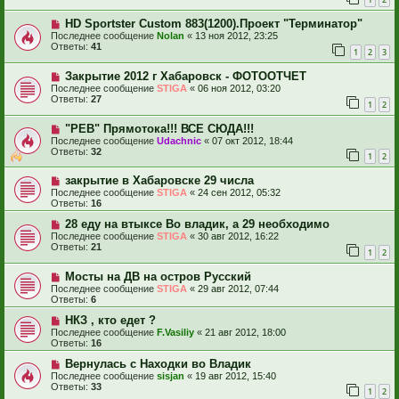
HD Sportster Custom 883(1200).Проект "Терминатор"
Последнее сообщение
Nolan
«
13 ноя 2012, 23:25
Ответы:
41
1
2
3
Закрытие 2012 г Хабаровск - ФОТООТЧЕТ
Последнее сообщение
STIGA
«
06 ноя 2012, 03:20
Ответы:
27
1
2
"РЕВ" Прямотока!!! ВСЕ СЮДА!!!
Последнее сообщение
Udachnic
«
07 окт 2012, 18:44
Ответы:
32
1
2
закрытие в Хабаровске 29 числа
Последнее сообщение
STIGA
«
24 сен 2012, 05:32
Ответы:
16
28 еду на втыксе Во владик, а 29 необходимо
Последнее сообщение
STIGA
«
30 авг 2012, 16:22
Ответы:
21
1
2
Мосты на ДВ на остров Русский
Последнее сообщение
STIGA
«
29 авг 2012, 07:44
Ответы:
6
НКЗ , кто едет ?
Последнее сообщение
F.Vasiliy
«
21 авг 2012, 18:00
Ответы:
16
Вернулась с Находки во Владик
Последнее сообщение
sisjan
«
19 авг 2012, 15:40
Ответы:
33
1
2