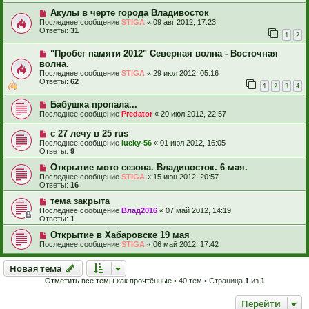
Акулы в черте города Владивосток
Последнее сообщение
STIGA
«
09 авг 2012, 17:23
Ответы:
31
1
2
"Пробег памяти 2012" Северная волна - Восточная
волна.
Последнее сообщение
STIGA
«
29 июл 2012, 05:16
Ответы:
62
1
2
3
4
Бабушка пропала...
Последнее сообщение
Predator
«
20 июл 2012, 22:57
c 27 лечу в 25 rus
Последнее сообщение
lucky-56
«
01 июл 2012, 16:05
Ответы:
9
Открытие мото сезона. Владивосток. 6 мая.
Последнее сообщение
STIGA
«
15 июн 2012, 20:57
Ответы:
16
тема закрыта
Последнее сообщение
Влад2016
«
07 май 2012, 14:19
Ответы:
1
Открытие в Хабаровске 19 мая
Последнее сообщение
STIGA
«
06 май 2012, 17:42
Новая тема
Н
о
в
а
я
т
е
м
а
Отметить все темы как прочтённые
• 40 тем • Страница
1
из
1
Перейти