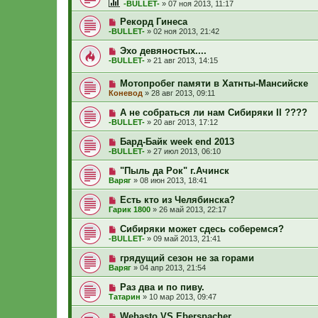
-BULLET-
»
07 ноя 2013, 11:17
Рекорд Гинеса
-BULLET-
»
02 ноя 2013, 21:42
Эхо девяностых....
-BULLET-
»
21 авг 2013, 14:15
Мотопробег памяти в Хатнты-Мансийске
Коневод
»
28 авг 2013, 09:11
А не собраться ли нам Сибиряки II ????
-BULLET-
»
20 авг 2013, 17:12
Бард-Байк week end 2013
-BULLET-
»
27 июл 2013, 06:10
"Пыль да Рок" г.Ачинск
Варяг
»
08 июн 2013, 18:41
Есть кто из Челябинска?
Гарик 1800
»
26 май 2013, 22:17
Сибиряки может сдесь соберемся?
-BULLET-
»
09 май 2013, 21:41
грядущий сезон не за горами
Варяг
»
04 апр 2013, 21:54
Раз два и по пиву.
Татарин
»
10 мар 2013, 09:47
Webasto VS Eberspacher