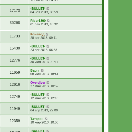
-BULLET-
17173
04 ноя 2013, 08:59
Rider1800
35268
01 сен 2013, 10:32
Коневод
11733
28 авг 2013, 09:11
-BULLET-
15430
23 авг 2013, 06:38
-BULLET-
12776
30 июл 2013, 21:11
Варяг
11659
08 июн 2013, 18:41
Overdiver
12616
27 май 2013, 10:52
-BULLET-
12749
12 май 2013, 12:16
-BULLET-
11949
04 апр 2013, 22:09
Татарин
12359
10 мар 2013, 10:58
-BULLET-