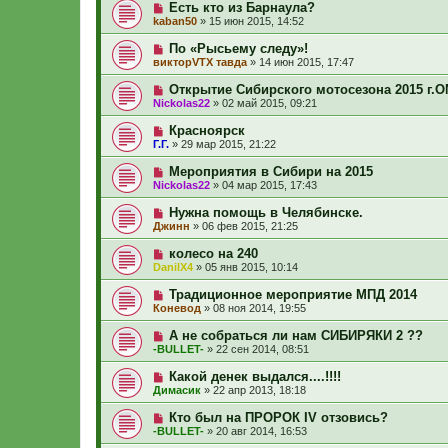
Есть кто из Барнаула?
kaban50
»
15 июн 2015, 14:52
По «Рысьему следу»!
викторVTX тавда
»
14 июн 2015, 17:47
Открытие Сибирского мотосезона 2015 г.О
Nickolas22
»
02 май 2015, 09:21
Красноярск
Г.Г.
»
29 мар 2015, 21:22
Мероприятия в Сибири на 2015
Nickolas22
»
04 мар 2015, 17:43
Нужна помощь в Челябинске.
Джинн
»
06 фев 2015, 21:25
колесо на 240
DanilX4
»
05 янв 2015, 10:14
Традиционное мероприятие МПД 2014
Коневод
»
08 ноя 2014, 19:55
А не собраться ли нам СИБИРЯКИ 2 ??
-BULLET-
»
22 сен 2014, 08:51
Какой денек выдался....!!!!
Димасик
»
22 апр 2013, 18:18
Кто был на ПРОРОК IV отзовись?
-BULLET-
»
20 авг 2014, 16:53