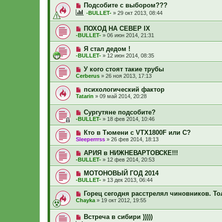
Подсобите с выбором???
-BULLET-
»
29 окт 2013, 08:44
ПОХОД НА СЕВЕР IX
-BULLET-
»
06 июн 2014, 21:31
Я стал дедом !
-BULLET-
»
12 июн 2014, 08:35
У кого стоят такие трубы
Cerberus
»
26 ноя 2013, 17:13
психологический фактор
Tatarin
»
09 май 2014, 20:28
Сургутяне подсобите?
-BULLET-
»
18 фев 2014, 10:46
Кто в Тюмени с VTX1800F или C?
Sleeperrrss
»
26 фев 2014, 18:13
АРИЯ в НИЖНЕВАРТОВСКЕ!!!
-BULLET-
»
12 фев 2014, 20:53
МОТОНОВЫЙ ГОД 2014
-BULLET-
»
13 дек 2013, 06:44
Горец сегодня расстрелял чиновников. То
Chayka
»
19 окт 2012, 19:55
Встреча в сибири )))))