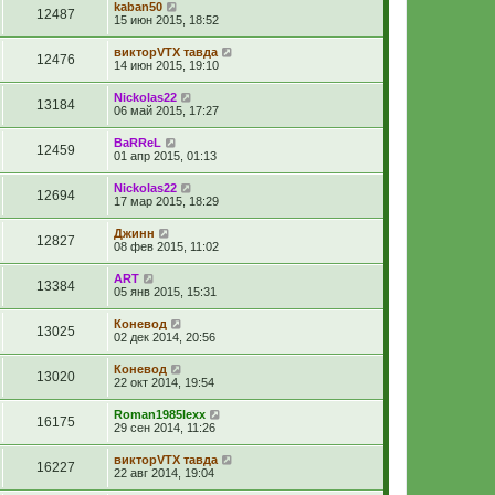
kaban50
12487
15 июн 2015, 18:52
викторVTX тавда
12476
14 июн 2015, 19:10
Nickolas22
13184
06 май 2015, 17:27
BaRReL
12459
01 апр 2015, 01:13
Nickolas22
12694
17 мар 2015, 18:29
Джинн
12827
08 фев 2015, 11:02
ART
13384
05 янв 2015, 15:31
Коневод
13025
02 дек 2014, 20:56
Коневод
13020
22 окт 2014, 19:54
Roman1985lexx
16175
29 сен 2014, 11:26
викторVTX тавда
16227
22 авг 2014, 19:04