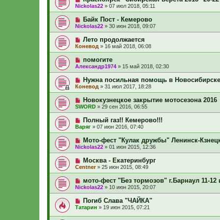
Nickolas22
»
07 июл 2018, 05:11
Байк Пост - Кемерово
Nickolas22
»
30 июн 2018, 09:07
Лето продолжается
Коневод
»
16 май 2018, 06:08
помогите
Александр1974
»
15 май 2018, 02:30
Нужна посильная помощь в Новосибирск
Коневод
»
31 июл 2017, 18:28
Новокузнецкое закрытие мотосезона 2016
SWORD
»
29 сен 2016, 06:55
Полный газ!! Кемерово!!!
Варяг
»
07 июн 2016, 07:40
Мото-фест "Кулак дружбы" Ленинск-Кзнецк
Nickolas22
»
01 июн 2015, 12:36
Москва - Екатеринбург
Centner
»
25 июн 2015, 08:49
мото-фест "Без тормозов" г.Барнаул 11-12
Nickolas22
»
10 июн 2015, 20:07
Погиб Слава "ЧАЙКА"
Татарин
»
19 июн 2015, 07:21