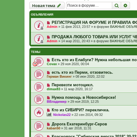
Новая тема
Поиск
Рас
Н
о
в
а
я
т
е
м
а
ОБЪЯВЛЕНИЯ
РЕГИСТРАЦИЯ НА ФОРУМЕ И ПРАВИЛА Ф
Admin
»
11 фев 2013, 23:57
» в форуме
ВАЖНЫЕ ОБЪЯВ
ПРОДАЖА ЛЮБОГО ТОВАРА ИЛИ УСЛУГ Ч
Admin
»
14 мар 2011, 20:43
» в форуме
ВАЖНЫЕ ОБЪЯВ
ТЕМЫ
Есть кто из Елабуги? Нужна небольшая п
Covax
»
29 ноя 2020, 00:04
есть кто из Перми, отзовитесь.
Герман Викинг
»
08 июн 2020, 22:02
Перевезти мотоцикл.
dimax83
»
11 мар 2020, 16:17
Нужна помощь в Новосибирске!
ВВладимир
»
29 ноя 2019, 12:25
Кто из СИБИРИ? перекличка.
Nickolas22
»
22 сен 2014, 09:32
Дорога Екатеринбург-Серов
kaban50
»
31 авг 2018, 11:31
Красноярск "Сибирская верста 2018" 20-22